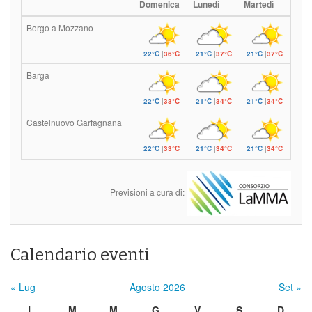
Domenica
Lunedì
Martedì
Borgo a Mozzano
22°C
|
36°C
21°C
|
37°C
21°C
|
37°C
Barga
22°C
|
33°C
21°C
|
34°C
21°C
|
34°C
Castelnuovo Garfagnana
22°C
|
33°C
21°C
|
34°C
21°C
|
34°C
Previsioni a cura di:
Calendario eventi
« Lug
Agosto 2026
Set »
L
M
M
G
V
S
D