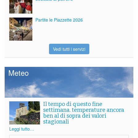
Partite le Piazzette 2026
Vedi tutti i servizi
Meteo
Il tempo di questo fine
settimana. temperature ancora
ben al di sopra dei valori
stagionali
Leggi tutto…