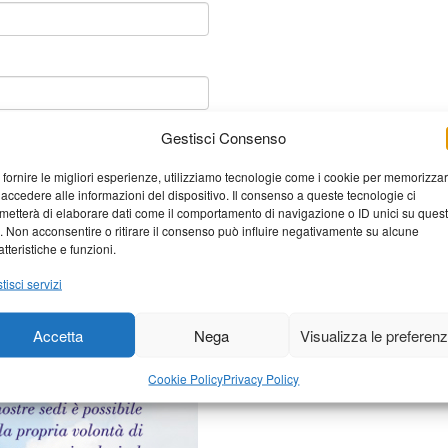
Gestisci Consenso
 fornire le migliori esperienze, utilizziamo tecnologie come i cookie per memorizza
 accedere alle informazioni del dispositivo. Il consenso a queste tecnologie ci
metterà di elaborare dati come il comportamento di navigazione o ID unici su ques
o. Non acconsentire o ritirare il consenso può influire negativamente su alcune
atteristiche e funzioni.
tisci servizi
elaborati i dati derivati dai
Accetta
Nega
Visualizza le preferen
Cookie Policy
Privacy Policy