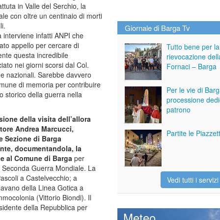
tuta in Valle del Serchio, la
ale con oltre un centinaio di morti
li.
Giornale di Barga Tv
interviene infatti ANPI che
ato appello per cercare di
Tutto bene per la
nte questa incredibile
rievocazione dell
ato nei giorni scorsi dal Col.
Fornaci – Barga
li e nazionali. Sarebbe davvero
comune di memoria per contribuire
Per le vie di Bar
o storico della guerra nella
processione dedi
patrono
ione della visita dell’allora
atore Andrea Marcucci,
Partite le Piazze
se Sezione di Barga
ente, documentandola, la
ile al Comune di Barga
per
e la Seconda Guerra Mondiale. La
Pascoli a Castelvecchio; a
Vedi tutti i servizi
lavano della Linea Gotica a
ocolonia (Vittorio Biondi). Il
sidente della Repubblica per
Meteo