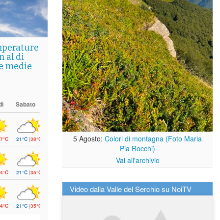
mperature
 al di
le medie
dì
Sabato
5 Agosto:
Colori di montagna (Foto Maria
7°C
21°C
|
38°C
Pia Rocchi)
Vai all'archivio
4°C
21°C
|
35°C
Video dalla Valle del Serchio su NoiTV
4°C
21°C
|
35°C