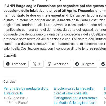
L’ ANPI Barga coglie l’occasione per segnalare poi che questa s
occasione delle iniziative relative al 25 Aprile, l’Associazione, 
ha incontrato le due quinte elementari di Barga per la consegna
è stato un momento per parlare della nascita della Carta Costituzionale
degli articoli fondamentali; il tutto davanti a classi molto attente ed in
manifestato con una serie di domande, da parte dei ragazzi, pertinenti
domande che denotavano già una certa conoscenza della Costituzione.
protocollo sottoscritto da ANPI nazionale con il Ministero dell’Istruzi
consente a diverse associazioni combattentistiche, di concerto con i Dir
valori della Costituzione nata con il concorso di tutte le forze resiste
Condividi:
Facebook
X
WhatsApp
Telegram
Correlati
Per una Barga medaglia d’oro
E’ polemica sulla medaglia
I
al valor civile
d’oro al valor civile alla
d
16 Giugno 2019
Garfagnana per la resistenza.
5
In "Primo Piano"
La Media Valle tagliata fuori
I