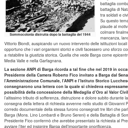
battaglia combat
battaglia di Nat
tra soldati e civi
Su questo tema 
plaude al motiv
colmare finalme
Sommocolonia distrutta dopo la battaglia del 1944
mancanza, lanci
Vittorio Biondi, auspicando un nuovo intervento delle istituzioni loca
opportuno che i vari organismi storici e civili facessero uno sforzo 
a ristabilire la giustizia storica. Quella che vede Barga come epicentr
Media Valle e nella Garfagnana.
La sezione ANPI di Barga ricorda a tal fine che nel 2019 in occas
Presidente della Camera Roberto Fico invitato a Barga dal Sen
l’Amministrazione Comunale, l’ANPI e l’Istituto Storico Lucche
consegnarono una lettera con la quale si chiedeva espressam
possibilità della concessione della Medaglia d’Oro al Valor Civ
l’altissimo tributo di sofferenza, distruzione e dolore subito durant
consegna della lettera di richiesta avvenne nello studio di Giovanni 
corredo documentale della stessa furono consegnati tre libri che par
Barga (Mons. Lino Lombardi e Bruno Sereni) e della Battaglia di Somm
Presidente Fico confermò che avrebbe presentato la richiesta al Pre
avviare l’iter ed insignire Barga dell’importante onorificenza.