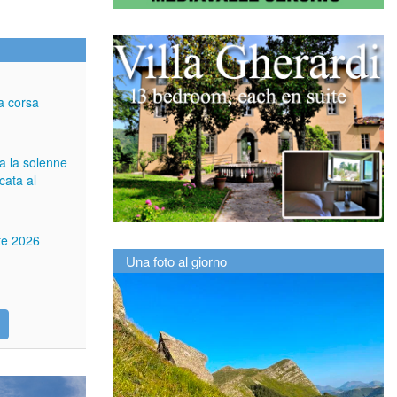
a corsa
ga la solenne
cata al
tte 2026
Una foto al giorno