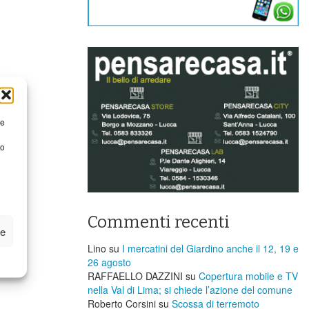
re
to
Commenti recenti
ze
Lino
su
I mercatini del Giardino anche il 12, 19 e
26 agosto
RAFFAELLO DAZZINI
su
​Copertura mobile e TV
nella Val di Lima; si chiede l’azione del comune
Roberto Corsini
su
Scossa di terremoto