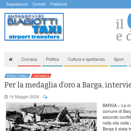
Segnalazioni
Contatti
Pubblicità
Cronaca
Politica
Cultura e spettacolo
Sport
PRIMO PIANO
CRONACA
Per la medaglia d’oro a Barga, intervi
16 Maggio 2026
-
BARGA – La ma
comune di Barga 
secondo conflit
nella vita civil
Barga è stata t