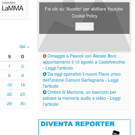
Fai clic su "Accetto" per abilitare Youtube
Cookie Policy
Accetto
Set »
Omaggio a Pascoli con Alessio Boni:
S
D
appuntamento il 10 agosto a Castelvecchio
1
2
-
Leggi l'articolo
Da oggi operativo il nuovo Piano unico
8
9
dell’Unione Comuni Garfagnana
-
Leggi
15
16
l'articolo
Ombre di Memoria, un esercizio per
22
23
salvare la memoria audio e video
-
Leggi
29
30
l'articolo