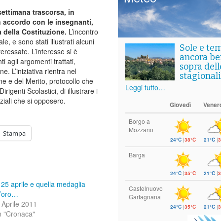
ettimana trascorsa, in
in accordo con le insegnanti,
 della Costituzione.
L’incontro
, e sono stati illustrati alcuni
Sole e te
teressate. L’interesse si è
ancora ben
 agli argomenti trattati,
sopra del
 L’iniziativa rientra nel
stagionali
one e del Merito, protocollo che
Leggi tutto…
igenti Scolastici, di illustrare i
nziali che si opposero.
Giovedì
Vener
Borgo a
Mozzano
Stampa
24°C
|
38°C
21°C
|
3
Barga
24°C
|
35°C
21°C
|
3
l 25 aprile e quella medaglia
Castelnuovo
’oro…
Garfagnana
 Aprile 2011
24°C
|
35°C
21°C
|
3
n "Cronaca"