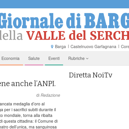
Barga
Castelnuovo Garfagnana
Core
Economia
Salute
Eventi
Rubriche
Diretta NoiTv
ene anche l’ANPI.
di
Redazione
ncata medaglia d’oro al
per i sacrifici subiti durante il
to mondiale, torna alla ribalta
e di questa cittadina: il Comune di
eatro dell’unica, ma sanguinosa