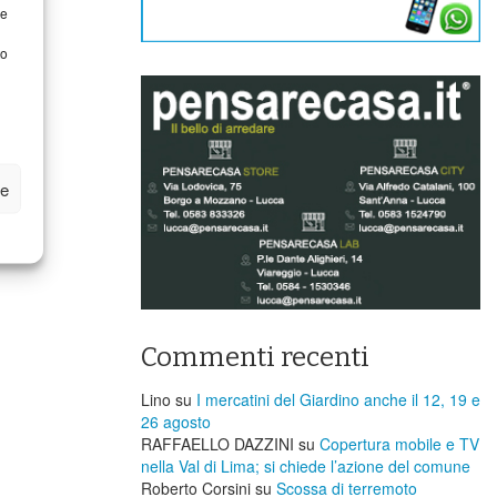
re
to
ze
Commenti recenti
Lino
su
I mercatini del Giardino anche il 12, 19 e
26 agosto
RAFFAELLO DAZZINI
su
​Copertura mobile e TV
nella Val di Lima; si chiede l’azione del comune
Roberto Corsini
su
Scossa di terremoto