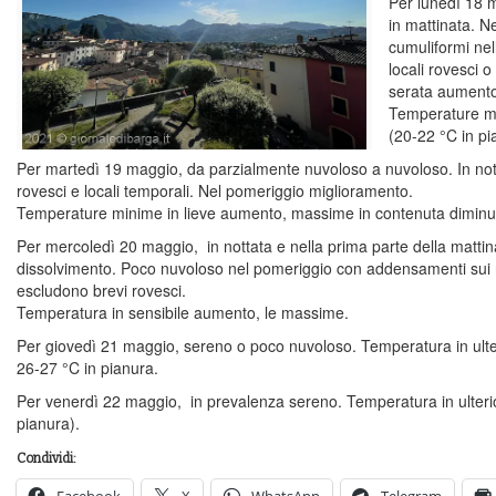
Per lunedì 18 
in mattinata. N
cumuliformi nel
locali rovesci o 
serata aumento
Temperature ma
(20-22 °C in pi
Per martedì 19 maggio, da parzialmente nuvoloso a nuvoloso. In notta
rovesci e locali temporali. Nel pomeriggio miglioramento.
Temperature minime in lieve aumento, massime in contenuta diminu
Per mercoledì 20 maggio, in nottata e nella prima parte della matti
dissolvimento. Poco nuvoloso nel pomeriggio con addensamenti sui ri
escludono brevi rovesci.
Temperatura in sensibile aumento, le massime.
Per giovedì 21 maggio, sereno o poco nuvoloso. Temperatura in ult
26-27 °C in pianura.
Per venerdì 22 maggio, in prevalenza sereno. Temperatura in ulter
pianura).
Condividi:
Facebook
X
WhatsApp
Telegram