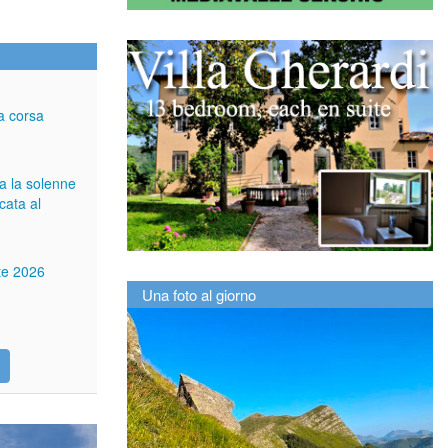
a corsa
ga la solenne
cata al
tte 2026
Una foto al giorno