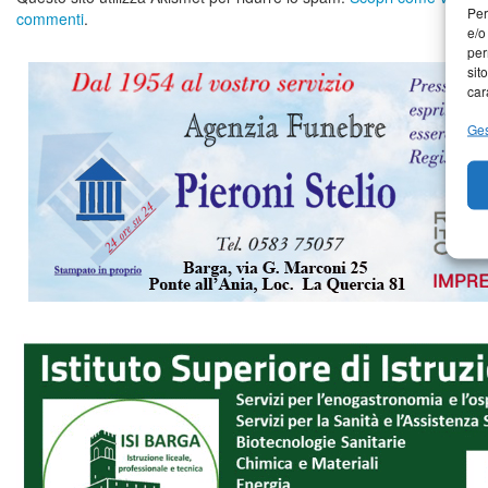
Per
commenti
.
e/o
per
sit
car
Ges