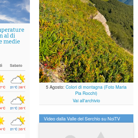
mperature
 al di
le medie
dì
Sabato
5 Agosto:
Colori di montagna (Foto Maria
7°C
21°C
|
38°C
Pia Rocchi)
Vai all'archivio
4°C
21°C
|
35°C
Video dalla Valle del Serchio su NoiTV
4°C
21°C
|
35°C