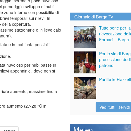
maggio, sereno o poco nuvoloso
el pomeriggio sviluppo di nubi
le zone interne con possibilità di
Giornale di Barga Tv
brevi temporali sui rilievi. In
 della copertura.
Tutto bene per la
ssime stazionarie o in lieve calo
rievocazione dell
anura).
Fornaci – Barga
ta e in mattinata possibili
Per le vie di Bar
zione.
processione dedi
nata nuvoloso per nubi basse in
patrono
lievi appenninici, dove non si
Partite le Piazze
eriore aumento, massime fino a
iore aumento (27-28 °C in
Vedi tutti i servizi
Meteo
Stampa