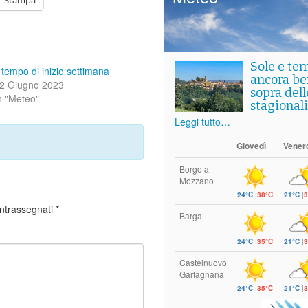
Sole e te
l tempo di inizio settimana
ancora ben
2 Giugno 2023
sopra del
n "Meteo"
stagionali
Leggi tutto…
Giovedì
Vener
Borgo a
Mozzano
24°C
|
38°C
21°C
|
3
ontrassegnati
*
Barga
24°C
|
35°C
21°C
|
3
Castelnuovo
Garfagnana
24°C
|
35°C
21°C
|
3