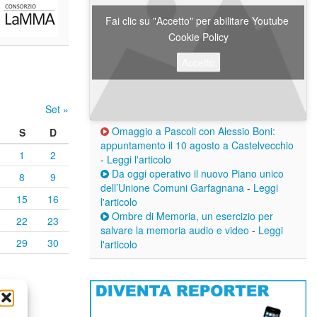
Fai clic su "Accetto" per abilitare Youtube
Cookie Policy
Accetto
Set »
Omaggio a Pascoli con Alessio Boni:
S
D
appuntamento il 10 agosto a Castelvecchio
1
2
-
Leggi l'articolo
Da oggi operativo il nuovo Piano unico
8
9
dell’Unione Comuni Garfagnana
-
Leggi
15
16
l'articolo
Ombre di Memoria, un esercizio per
22
23
salvare la memoria audio e video
-
Leggi
29
30
l'articolo