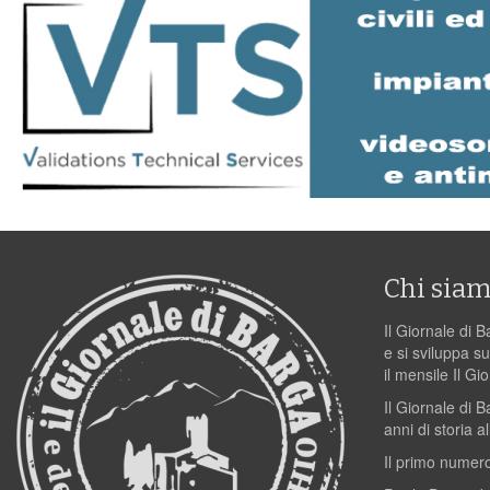
Chi sia
Il Giornale di B
e si sviluppa su
il mensile Il Gi
Il Giornale di 
anni di storia al
Il primo numero