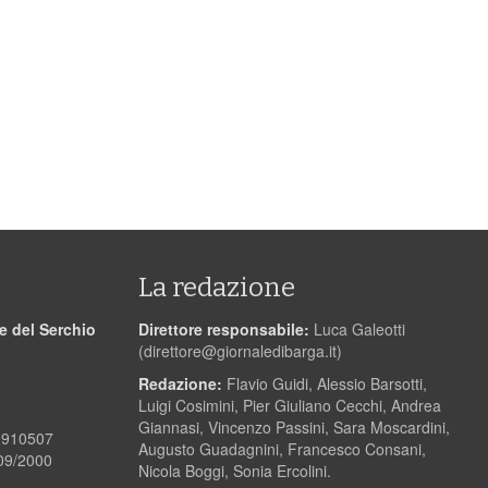
La redazione
le del Serchio
Direttore responsabile:
Luca Galeotti
(
direttore@giornaledibarga.it
)
Redazione:
Flavio Guidi, Alessio Barsotti,
Luigi Cosimini, Pier Giuliano Cecchi, Andrea
Giannasi, Vincenzo Passini, Sara Moscardini,
00910507
Augusto Guadagnini, Francesco Consani,
/09/2000
Nicola Boggi, Sonia Ercolini.