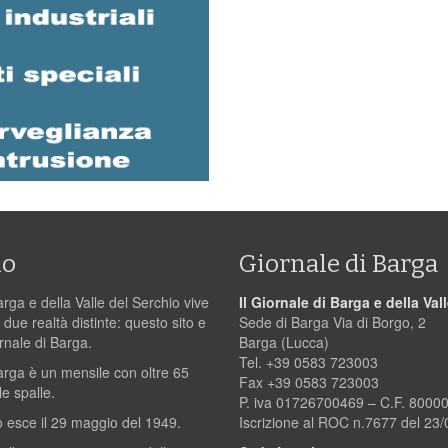
mo
Giornale di Barga
arga e della Valle del Serchio vive
Il Giornale di Barga e della Val
 due realtà distinte: questo sito e
Sede di Barga Via di Borgo, 2
ornale di Barga.
Barga (Lucca)
Tel. +39 0583 723003
Barga è un mensile con oltre 65
Fax +39 0583 723003
le spalle.
P. iva 01726700469 – C.F. 800
 esce il 29 maggio del 1949.
Iscrizione al ROC n.7677 del 23