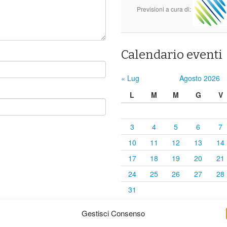
Previsioni a cura di:
Calendario eventi
« Lug
Agosto 2026
L
M
M
G
V
3
4
5
6
7
10
11
12
13
14
17
18
19
20
21
24
25
26
27
28
31
Gestisci Consenso
elaborati i dati derivati dai