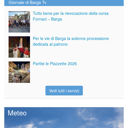
Giornale di Barga Tv
Tutto bene per la rievocazione della corsa
Fornaci – Barga
Per le vie di Barga la solenne processione
dedicata al patrono
Partite le Piazzette 2026
Vedi tutti i servizi
Meteo