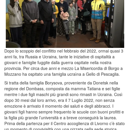
Dopo lo scoppio del conflitto nel febbraio del 2022, ormai quasi 3
anni fa, tra Russia e Ucraina, tante le iniziative di ospitalità a
giovani e famiglie fuggite dalla guerra ospitate nella nostra
provincia. Per circa due anni e mezzo La Misericordia di Borgo a
Mozzano ha ospitato una famiglia ucraìna a Gello di Pescaglia.
Si tratta della famiglia Borysova, proveniente da Donetsk nella
regione del Dombass, composta da mamma Tatiana e sei figlie
mentre i due figli maschi più grandi sono rimasti in Ucraina. Così
dopo 30 mesi dal loro arrivo, era il 7 Luglio 2022, non senza
emozione è arrivato il momento dei saluti e degli abbracci. I
giovani figli hanno sempre frequento le scuole con buoni profitti e
la figlia più grande l’università e a breve conseguirà la laurea.
Prima della partenza per il Centro accoglienza di Livorno c’è stato
un momento di convivialità con una pizzata nella sede storica