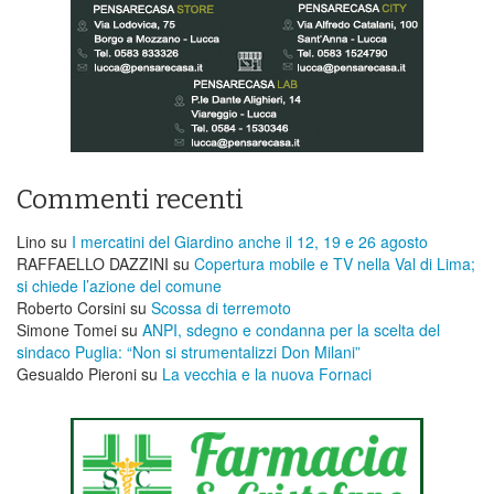
Commenti recenti
Lino
su
I mercatini del Giardino anche il 12, 19 e 26 agosto
RAFFAELLO DAZZINI
su
​Copertura mobile e TV nella Val di Lima;
si chiede l’azione del comune
Roberto Corsini
su
Scossa di terremoto
Simone Tomei
su
ANPI, sdegno e condanna per la scelta del
sindaco Puglia: “Non si strumentalizzi Don Milani”
Gesualdo Pieroni
su
La vecchia e la nuova Fornaci