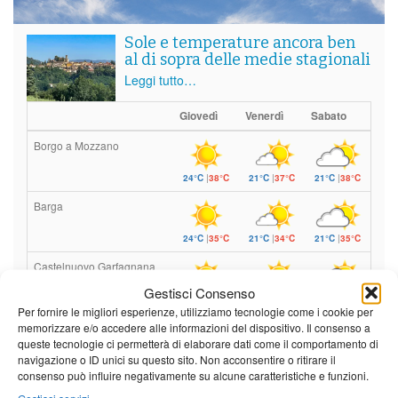
Sole e temperature ancora ben
al di sopra delle medie stagionali
Leggi tutto…
Giovedì
Venerdì
Sabato
Borgo a Mozzano
24°C
|
38°C
21°C
|
37°C
21°C
|
38°C
Barga
24°C
|
35°C
21°C
|
34°C
21°C
|
35°C
Castelnuovo Garfagnana
Gestisci Consenso
24°C
|
35°C
21°C
|
34°C
21°C
|
35°C
Per fornire le migliori esperienze, utilizziamo tecnologie come i cookie per
memorizzare e/o accedere alle informazioni del dispositivo. Il consenso a
queste tecnologie ci permetterà di elaborare dati come il comportamento di
Previsioni a cura di:
navigazione o ID unici su questo sito. Non acconsentire o ritirare il
consenso può influire negativamente su alcune caratteristiche e funzioni.