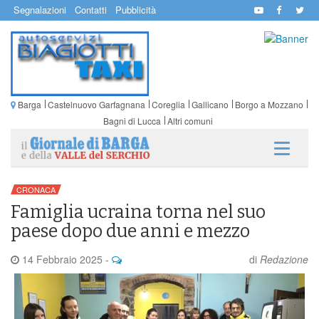
Segnalazioni
Contatti
Pubblicità
Barga
Castelnuovo Garfagnana
Coreglia
Gallicano
Borgo a Mozzano
Bagni di Lucca
Altri comuni
CRONACA
Famiglia ucraina torna nel suo
paese dopo due anni e mezzo
14 Febbraio 2025
-
di
Redazione