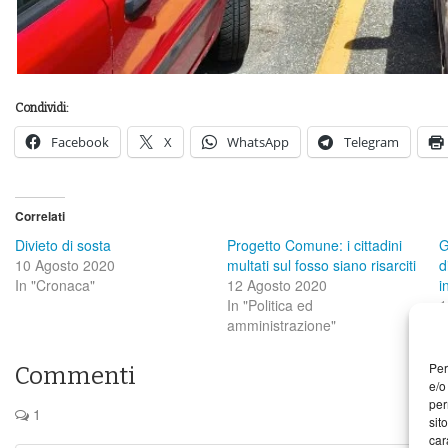
Condividi:
Facebook
X
WhatsApp
Telegram
Correlati
Divieto di sosta
Progetto Comune: i cittadini
G
10 Agosto 2020
multati sul fosso siano risarciti
d
In "Cronaca"
12 Agosto 2020
i
In "Politica ed
1
amministrazione"
I
Per
Commenti
e/o
per
1
sit
car