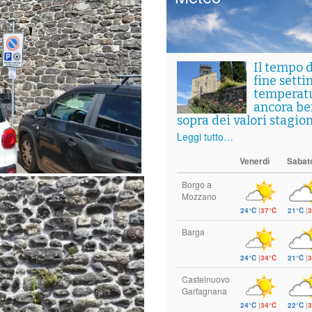
Il tempo 
fine setti
temperat
ancora ben
sopra dei valori stagion
Leggi tutto…
Venerdì
Sabat
Borgo a
Mozzano
24°C
|
37°C
21°C
|
3
Barga
24°C
|
34°C
21°C
|
3
Castelnuovo
Garfagnana
24°C
|
34°C
22°C
|
3