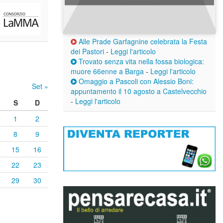
Alle Prade Garfagnine celebrata la Festa
dei Pastori
-
Leggi l'articolo
Trovato senza vita nella fossa biologica:
muore 66enne a Barga
-
Leggi l'articolo
Omaggio a Pascoli con Alessio Boni:
Set »
appuntamento il 10 agosto a Castelvecchio
-
Leggi l'articolo
S
D
1
2
8
9
15
16
22
23
29
30