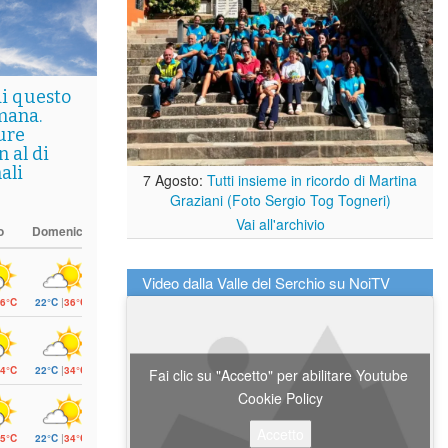
di questo
mana.
ure
 al di
ali
7 Agosto:
Tutti insieme in ricordo di Martina
Graziani (Foto Sergio Tog Togneri)
Vai all'archivio
o
Domenica
Video dalla Valle del Serchio su NoiTV
6°C
22°C
|
36°C
4°C
22°C
|
34°C
Fai clic su "Accetto" per abilitare Youtube
Cookie Policy
Accetto
5°C
22°C
|
34°C