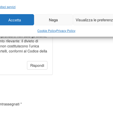
tisci servizi
Accetta
Nega
Visualizza le preferen
ppresentare correttamente i
Cookie Policy
Privacy Policy
omprendere non solo gli eventi,
o rilevante: il divieto di
i non costituiscono l’unica
rtelli, conformi al Codice della
Rispondi
ontrassegnati
*