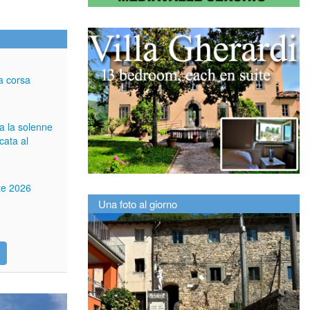
a corsa
ga la solenne
cata al
tte 2026
Una foto al giorno