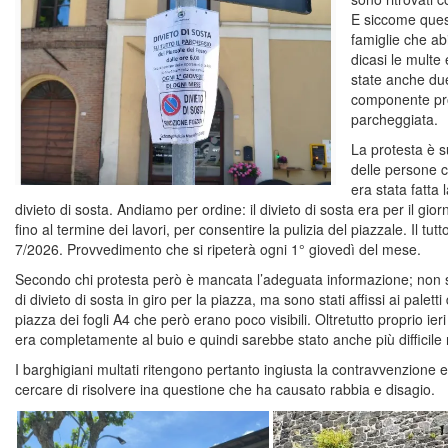
E siccome quest
famiglie che abi
dicasi le multe
state anche due
componente pro
parcheggiata.
La protesta è s
delle persone c
era stata fatta 
divieto di sosta. Andiamo per ordine: il divieto di sosta era per il gio
fino al termine dei lavori, per consentire la pulizia del piazzale. Il 
7/2026. Provvedimento che si ripeterà ogni 1° giovedì del mese.
Secondo chi protesta però è mancata l’adeguata informazione; non son
di divieto di sosta in giro per la piazza, ma sono stati affissi ai paletti
piazza dei fogli A4 che però erano poco visibili. Oltretutto proprio ier
era completamente al buio e quindi sarebbe stato anche più difficile not
I barghigiani multati ritengono pertanto ingiusta la contravvenzione 
cercare di risolvere ina questione che ha causato rabbia e disagio.