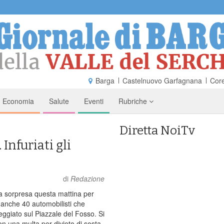
Barga
Castelnuovo Garfagnana
Core
Economia
Salute
Eventi
Rubriche
Diretta NoiTv
 Infuriati gli
di
Redazione
 sorpresa questa mattina per
e anche 40 automobilisti che
ggiato sul Piazzale del Fosso. Si
on una multa per divieto di sosta.