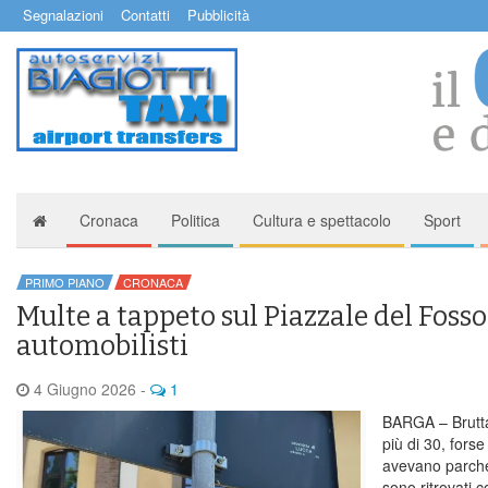
Segnalazioni
Contatti
Pubblicità
Cronaca
Politica
Cultura e spettacolo
Sport
PRIMO PIANO
CRONACA
Multe a tappeto sul Piazzale del Fosso.
automobilisti
4 Giugno 2026
-
1
BARGA – Brutta
più di 30, fors
avevano parche
sono ritrovati c