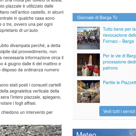
o piazzale è utilizzato dalle
tano nell’antico castello, in alcuni
Giornale di Barga Tv
 entrate in qualche casa sono
 o tre, ovvero una per ogni
Tutto bene per la
prietario di un’auto
rievocazione dell
Fornaci – Barga
ubito divampata perché, a detta
olpite dal provvedimento, non
Per le vie di Bar
la necessaria informazione circa il
processione dedi
rno 4 giugno dalle 6 del mattino e
patrono
tutto disposo da ordinanza numero
Partite le Piazze
o stati posti i consueti cartelli
 della segnaletica verticale della
i sera l’intero piazzale, spiegano,
are i fogli affissi.
Vedi tutti i servizi
e chiedono un intervento per
Meteo