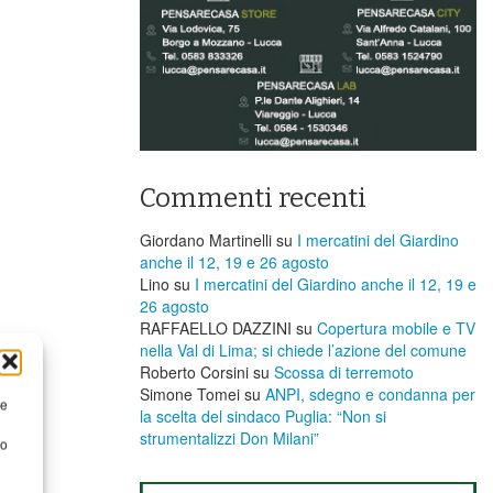
Commenti recenti
Giordano Martinelli
su
I mercatini del Giardino
anche il 12, 19 e 26 agosto
Lino
su
I mercatini del Giardino anche il 12, 19 e
26 agosto
RAFFAELLO DAZZINI
su
​Copertura mobile e TV
nella Val di Lima; si chiede l’azione del comune
Roberto Corsini
su
Scossa di terremoto
Simone Tomei
su
ANPI, sdegno e condanna per
re
la scelta del sindaco Puglia: “Non si
strumentalizzi Don Milani”
to