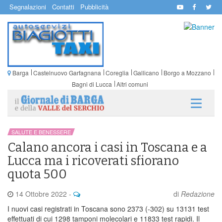
Segnalazioni
Contatti
Pubblicità
Barga
Castelnuovo Garfagnana
Coreglia
Gallicano
Borgo a Mozzano
Bagni di Lucca
Altri comuni
SALUTE E BENESSERE
Calano ancora i casi in Toscana e a
Lucca ma i ricoverati sfiorano
quota 500
14 Ottobre 2022
-
di
Redazione
I nuovi casi registrati in Toscana sono 2373 (-302) su 13131 test
effettuati di cui 1298 tamponi molecolari e 11833 test rapidi. Il