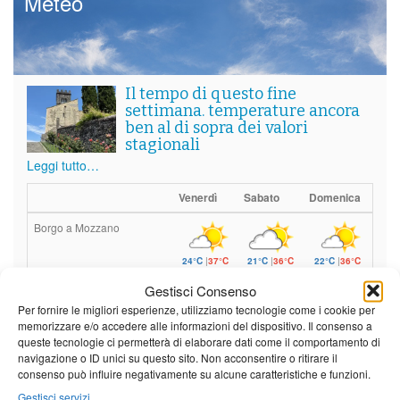
Meteo
Il tempo di questo fine
settimana. temperature ancora
ben al di sopra dei valori
stagionali
Leggi tutto…
Venerdì
Sabato
Domenica
Borgo a Mozzano
24°C
|
37°C
21°C
|
36°C
22°C
|
36°C
Barga
Gestisci Consenso
Per fornire le migliori esperienze, utilizziamo tecnologie come i cookie per
24°C
|
34°C
21°C
|
34°C
22°C
|
34°C
memorizzare e/o accedere alle informazioni del dispositivo. Il consenso a
queste tecnologie ci permetterà di elaborare dati come il comportamento di
Castelnuovo Garfagnana
navigazione o ID unici su questo sito. Non acconsentire o ritirare il
consenso può influire negativamente su alcune caratteristiche e funzioni.
24°C
|
34°C
22°C
|
35°C
22°C
|
34°C
Gestisci servizi