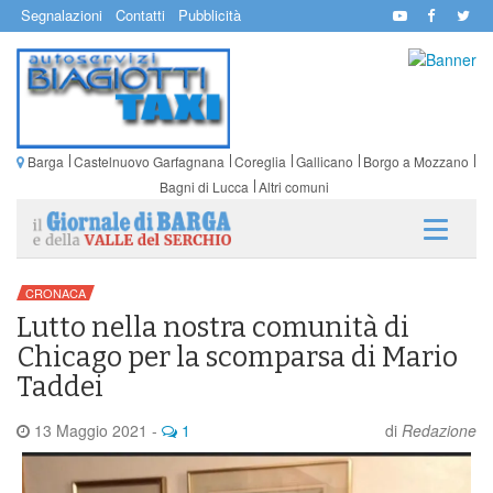
Segnalazioni
Contatti
Pubblicità
Barga
Castelnuovo Garfagnana
Coreglia
Gallicano
Borgo a Mozzano
Bagni di Lucca
Altri comuni
CRONACA
Lutto nella nostra comunità di
Chicago per la scomparsa di Mario
Taddei
13 Maggio 2021
-
1
di
Redazione