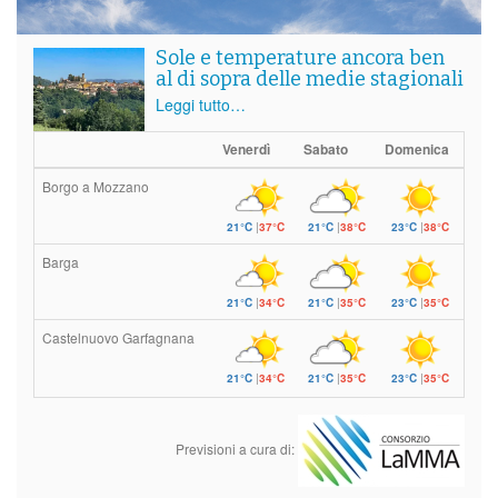
Sole e temperature ancora ben
al di sopra delle medie stagionali
Leggi tutto…
Venerdì
Sabato
Domenica
Borgo a Mozzano
21°C
|
37°C
21°C
|
38°C
23°C
|
38°C
Barga
21°C
|
34°C
21°C
|
35°C
23°C
|
35°C
Castelnuovo Garfagnana
21°C
|
34°C
21°C
|
35°C
23°C
|
35°C
Previsioni a cura di: