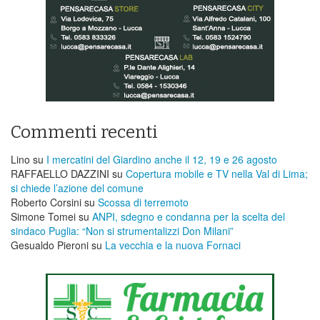
Commenti recenti
Lino
su
I mercatini del Giardino anche il 12, 19 e 26 agosto
RAFFAELLO DAZZINI
su
​Copertura mobile e TV nella Val di Lima;
si chiede l’azione del comune
Roberto Corsini
su
Scossa di terremoto
Simone Tomei
su
ANPI, sdegno e condanna per la scelta del
sindaco Puglia: “Non si strumentalizzi Don Milani”
Gesualdo Pieroni
su
La vecchia e la nuova Fornaci