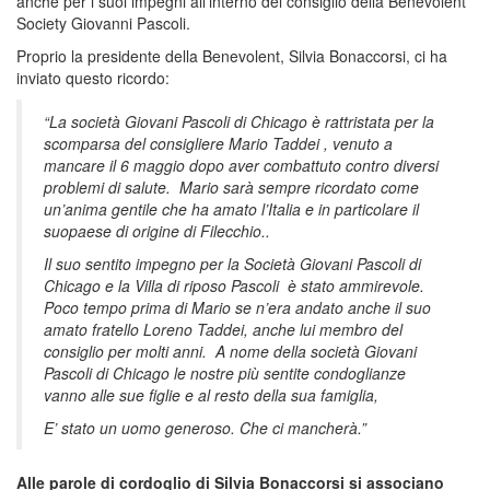
anche per i suoi impegni all’interno del consiglio della Benevolent
Society Giovanni Pascoli.
Proprio la presidente della Benevolent, Silvia Bonaccorsi, ci ha
inviato questo ricordo:
“La società Giovani Pascoli di Chicago è rattristata per la
scomparsa del consigliere Mario Taddei , venuto a
mancare il 6 maggio dopo aver combattuto contro diversi
problemi di salute. Mario sarà sempre ricordato come
un’anima gentile che ha amato l’Italia e in particolare il
suopaese di origine di Filecchio..
Il suo sentito impegno per la Società Giovani Pascoli di
Chicago e la Villa di riposo Pascoli è stato ammirevole.
Poco tempo prima di Mario se n’era andato anche il suo
amato fratello Loreno Taddei, anche lui membro del
consiglio per molti anni. A nome della società Giovani
Pascoli di Chicago le nostre più sentite condoglianze
vanno alle sue figlie e al resto della sua famiglia,
E’ stato un uomo generoso. Che ci mancherà.”
Alle parole di cordoglio di Silvia Bonaccorsi si associano