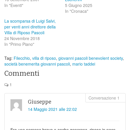
In "Eventi"
5 Giugno 2025
In "Cronaca"
La scomparsa di Luigi Salvi,
per venti anni direttore della
Villa di Riposo Pascoli
24 Novembre 2018
In "Primo Piano"
Tag:
Filecchio
,
villa di riposo
,
giovanni pascoli benevolent society
,
società benemerita giovanni pascoli
,
mario taddei
Commenti
1
Giuseppe
14 Maggio 2021 alle 22:02
Era una persona brava e anche generosa, riposa in pace