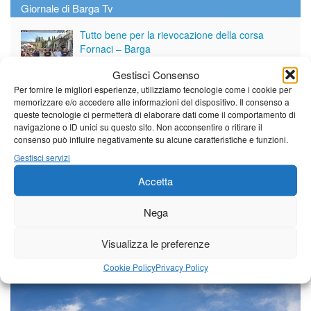
Giornale di Barga Tv
Tutto bene per la rievocazione della corsa
Fornaci – Barga
Gestisci Consenso
Per fornire le migliori esperienze, utilizziamo tecnologie come i cookie per
Per le vie di Barga la solenne processione
memorizzare e/o accedere alle informazioni del dispositivo. Il consenso a
dedicata al patrono
queste tecnologie ci permetterà di elaborare dati come il comportamento di
navigazione o ID unici su questo sito. Non acconsentire o ritirare il
consenso può influire negativamente su alcune caratteristiche e funzioni.
Partite le Piazzette 2026
Gestisci servizi
Accetta
Nega
Vedi tutti i servizi
Visualizza le preferenze
Cookie Policy
Privacy Policy
Meteo