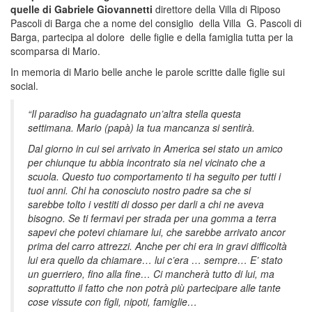
quelle di Gabriele Giovannetti
direttore della Villa di Riposo
Pascoli di Barga che a nome del consiglio della Villa G. Pascoli di
Barga, partecipa al dolore delle figlie e della famiglia tutta per la
scomparsa di Mario.
In memoria di Mario belle anche le parole scritte dalle figlie sui
social.
“Il paradiso ha guadagnato un’altra stella questa
settimana. Mario (papà) la tua mancanza si sentirà.
Dal giorno in cui sei arrivato in America sei stato un amico
per chiunque tu abbia incontrato sia nel vicinato che a
scuola. Questo tuo comportamento ti ha seguito per tutti i
tuoi anni. Chi ha conosciuto nostro padre sa che si
sarebbe tolto i vestiti di dosso per darli a chi ne aveva
bisogno. Se ti fermavi per strada per una gomma a terra
sapevi che potevi chiamare lui, che sarebbe arrivato ancor
prima del carro attrezzi. Anche per chi era in gravi difficoltà
lui era quello da chiamare… lui c’era … sempre… E’ stato
un guerriero, fino alla fine… Ci mancherà tutto di lui, ma
soprattutto il fatto che non potrà più partecipare alle tante
cose vissute con figli, nipoti, famiglie…