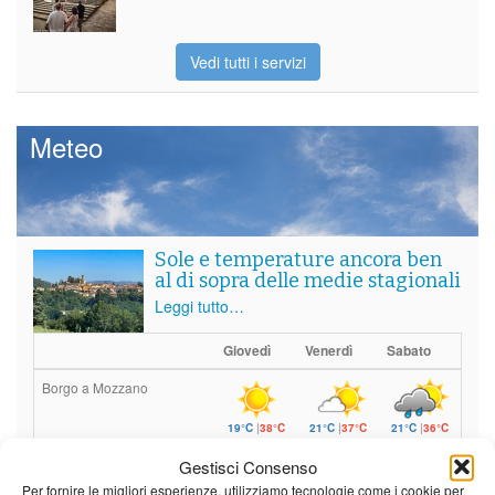
Vedi tutti i servizi
Meteo
Sole e temperature ancora ben
al di sopra delle medie stagionali
Leggi tutto…
Giovedì
Venerdì
Sabato
Borgo a Mozzano
19°C
|
38°C
21°C
|
37°C
21°C
|
36°C
Barga
Gestisci Consenso
Per fornire le migliori esperienze, utilizziamo tecnologie come i cookie per