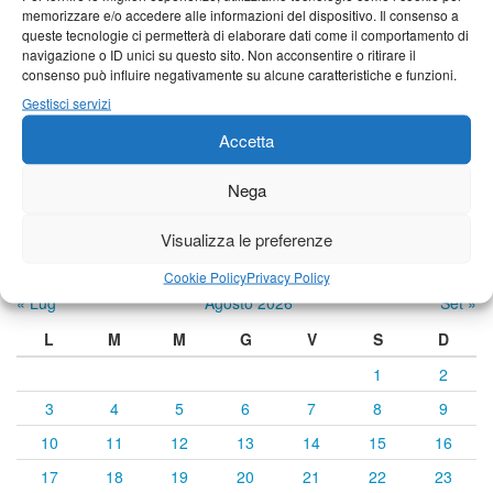
19°C
|
35°C
21°C
|
34°C
21°C
|
33°C
memorizzare e/o accedere alle informazioni del dispositivo. Il consenso a
queste tecnologie ci permetterà di elaborare dati come il comportamento di
Castelnuovo Garfagnana
navigazione o ID unici su questo sito. Non acconsentire o ritirare il
consenso può influire negativamente su alcune caratteristiche e funzioni.
20°C
|
35°C
21°C
|
34°C
22°C
|
33°C
Gestisci servizi
Accetta
Previsioni a cura di:
Nega
Visualizza le preferenze
Calendario eventi
Cookie Policy
Privacy Policy
« Lug
Agosto 2026
Set »
L
M
M
G
V
S
D
1
2
3
4
5
6
7
8
9
10
11
12
13
14
15
16
17
18
19
20
21
22
23