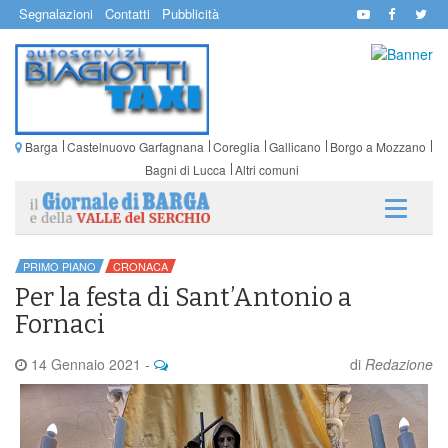
Segnalazioni
Contatti
Pubblicità
Barga
Castelnuovo Garfagnana
Coreglia
Gallicano
Borgo a Mozzano
Bagni di Lucca
Altri comuni
PRIMO PIANO
CRONACA
Per la festa di Sant’Antonio a
Fornaci
14 Gennaio 2021
-
di
Redazione