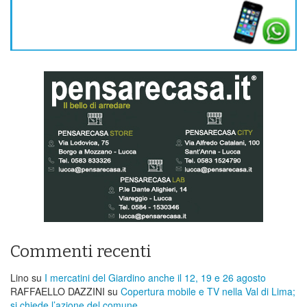
Commenti recenti
Lino
su
I mercatini del Giardino anche il 12, 19 e 26 agosto
RAFFAELLO DAZZINI
su
​Copertura mobile e TV nella Val di Lima;
si chiede l’azione del comune