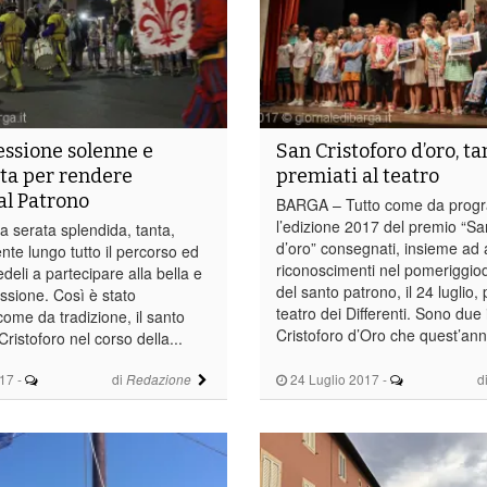
ssione solenne e
San Cristoforo d’oro, ta
ta per rendere
premiati al teatro
l Patrono
BARGA – Tutto come da prog
l’edizione 2017 del premio “Sa
serata splendida, tanta,
d’oro” consegnati, insieme ad a
nte lungo tutto il percorso ed
riconoscimenti nel pomeriggiod 
edeli a partecipare alla bella e
del santo patrono, il 24 luglio, 
ssione. Così è stato
teatro dei Differenti. Sono due
come da tradizione, il santo
Cristoforo d’Oro che quest’ann
ristoforo nel corso della...
017
-
di
24 Luglio 2017
-
d
Redazione