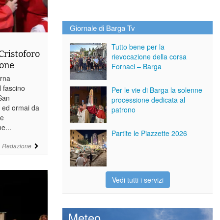
Giornale di Barga Tv
Tutto bene per la
Cristoforo
rievocazione della corsa
ione
Fornaci – Barga
orna
l fascino
Per le vie di Barga la solenne
 San
processione dedicata al
a ed ormai da
patrono
he
e...
Partite le Piazzette 2026
i
Redazione
Vedi tutti i servizi
Meteo