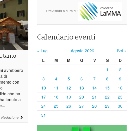
Previsioni a cura di:
Calendario eventi
« Lug
Agosto 2026
Set »
, tanto
L
M
M
G
V
S
D
1
2
ini avrebbero
ra di
3
4
5
6
7
8
9
amento con
no
10
11
12
13
14
15
16
elido che ha
17
18
19
20
21
22
23
 ha tenuto a
...
24
25
26
27
28
29
30
31
i
Redazione