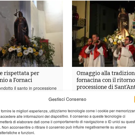
e rispettata per
Omaggio alla tradizio
nio a Fornaci
fornacina con il ritorno
processione di Sant’An
ndotto il santo in processione
dente, Fornaci ha celebrato il
Tanto freddo, ma anche tanta 
Gestisci Consenso
oggi, domenica 17 gennaio,
ieri sera a Fornaci per la sole
izione mescolando liturgia
processione di Sant’Antonio, p
 fornire le migliori esperienze, utilizziamo tecnologie come i cookie per memorizza
i popolari. Sant’Antonio è
importanti iniziative in program
 accedere alle informazioni del dispositivo. Il consenso a queste tecnologie ci
ato durante la messa solenne
ed oggi per celebrare Sant’Anto
metterà di elaborare dati come il comportamento di navigazione o ID unici su ques
compagnata dalla schola...
patrono di Fornaci. E’ stata una
o. Non acconsentire o ritirare il consenso può influire negativamente su alcune
atteristiche e funzioni.