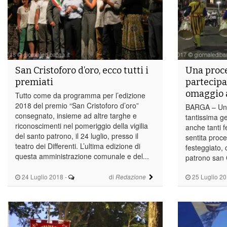
San Cristoforo d’oro, ecco tutti i
Una proce
premiati
partecipa
omaggio a
Tutto come da programma per l’edizione
2018 del premio “San Cristoforo d’oro”
BARGA – Una 
consegnato, insieme ad altre targhe e
tantissima ge
riconoscimenti nel pomeriggio della vigilia
anche tanti f
del santo patrono, il 24 luglio, presso il
sentita proce
teatro dei Differenti. L’ultima edizione di
festeggiato, 
questa amministrazione comunale e del...
patrono san C
24 Luglio 2018
-
di
25 Luglio 2
Redazione