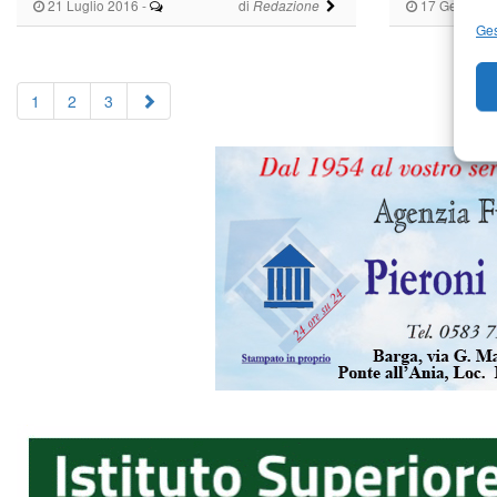
21 Luglio 2016
-
di
17 Gennaio 
Redazione
Ges
1
2
3