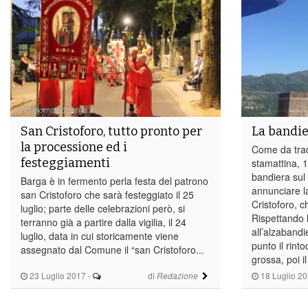
San Cristoforo, tutto pronto per
La bandie
la processione ed i
Come da trad
festeggiamenti
stamattina, 1
bandiera su
Barga è in fermento perla festa del patrono
annunciare l
san Cristoforo che sarà festeggiato il 25
Cristoforo, ch
luglio; parte delle celebrazioni però, si
Rispettando l
terranno già a partire dalla vigilia, il 24
all’alzaband
luglio, data in cui storicamente viene
punto il rint
assegnato dal Comune il “san Cristoforo...
grossa, poi il
23 Luglio 2017
-
di
18 Luglio 2
Redazione