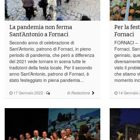
La pandemia non ferma
Per la fes
Sant’Antonio a Fornaci
Fornaci
Secondo anno di celebrazione di
FORNACI – An
Sant’Antonio, patrono di Fornaci, in pieno
Fornaci, Sant
periodo di pandemia, che però a differenza
gennaio, que
del 2021 vede tornare in scena tutte le
diversament
tradizioni della festa locale. Per il secondo
visto il prob
anno Sant’Antonio, patrono di Fornaci, è
che stiamo vi
stato festeggiato in piena pandemia...
momento inco
17 Gennaio 2022
-
di
14 Gennaio 
Redazione