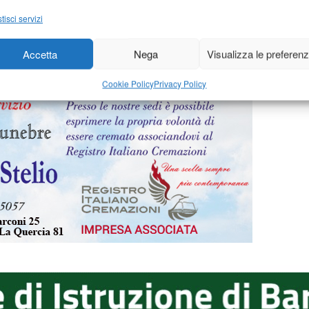
2016
-
di
17 Gennaio 2016
-
d
Redazione
tisci servizi
Accetta
Nega
Visualizza le preferen
Cookie Policy
Privacy Policy