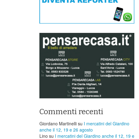
Commenti recenti
Giordano Martinelli
su
I mercatini del Giardino
anche il 12, 19 e 26 agosto
Lino
su
I mercatini del Giardino anche il 12, 19 e