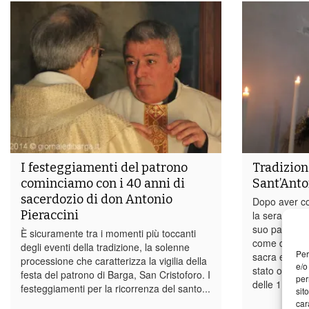
I festeggiamenti del patrono
Tradizion
cominciamo con i 40 anni di
Sant’Anto
sacerdozio di don Antonio
Dopo aver co
Pieraccini
la sera prece
suo patrono 
È sicuramente tra i momenti più toccanti
come da trad
degli eventi della tradizione, la solenne
Per
sacra e event
processione che caratterizza la vigilia della
e/o
stato omaggi
festa del patrono di Barga, San Cristoforo. I
per
delle 11, ac
festeggiamenti per la ricorrenza del santo...
sit
car