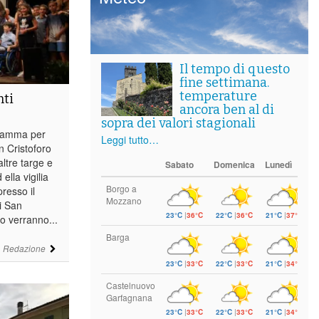
Il tempo di questo
fine settimana.
temperature
nti
ancora ben al di
sopra dei valori stagionali
ramma per
Leggi tutto…
n Cristoforo
ltre targe e
Sabato
Domenica
Lunedì
ella vigilia
Borgo a
presso il
Mozzano
 i San
23°C
|
36°C
22°C
|
36°C
21°C
|
37°C
o verranno...
Barga
i
Redazione
23°C
|
33°C
22°C
|
33°C
21°C
|
34°C
Castelnuovo
Garfagnana
23°C
|
33°C
22°C
|
33°C
21°C
|
34°C