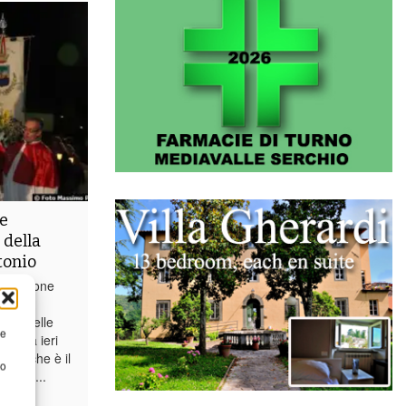
ne
 della
tonio
tradizione
nne
rima delle
re
ma tra ieri
nio, che è il
to
 bella...