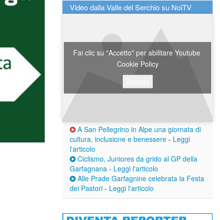
Video dalla Valle del Serchio su NoiTV
Fai clic su "Accetto" per abilitare Youtube
Cookie Policy
Accetto
A San Pellegrino in Alpe una giornata di
cultura, inclusione e benessere
-
Leggi
l'articolo
Ciclismo, Juniores da grido al GP della
Garfagnana
-
Leggi l'articolo
Alle Prade Garfagnine celebrata la Festa
dei Pastori
-
Leggi l'articolo