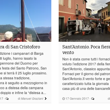
ra di San Cristoforo
Sant’Antonio. Poca fiera
vento
izione i campanari di Barga
8 luglio, hanno issato la
Non è stata come tutti i fornac
l pennone del Duomo per
voluto l’edizione 2017 della fie
a festa del Santo Patrono, San
Sant’Antonio, classico appunt
e si terrà il 25 luglio prossimo.
Fornaci per il giorno del patro
a stessa tradizione,
Sant’Antonio.Il vento forte e g
iera è seguito a mezzogiorno in
caratterizzato tutta la giornata
occo a distesa della campana
casa più di una delle bancarelle
 doppio e infine la “distesa a...
017
-
di
17 Gennaio 2017
-
d
Manuel Graziani