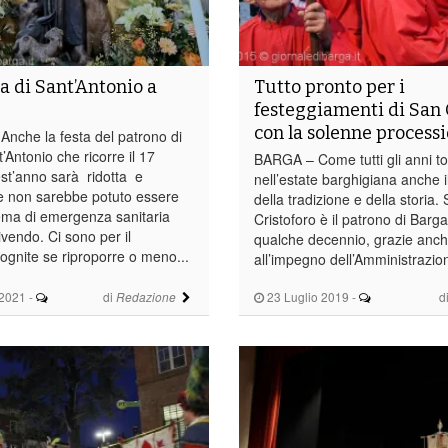
ta di Sant’Antonio a
Tutto pronto per i
festeggiamenti di San 
con la solenne process
che la festa del patrono di
’Antonio che ricorre il 17
BARGA – Come tutti gli anni t
st’anno sarà ridotta e
nell’estate barghigiana anche i
e non sarebbe potuto essere
della tradizione e della storia.
lema di emergenza sanitaria
Cristoforo è il patrono di Barg
vendo. Ci sono per il
qualche decennio, grazie anc
gnite se riproporre o meno...
all’impegno dell’Amministrazion
2021
-
di
23 Luglio 2019
-
d
Redazione