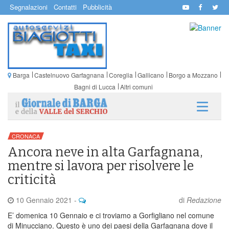
Segnalazioni
Contatti
Pubblicità
Barga
Castelnuovo Garfagnana
Coreglia
Gallicano
Borgo a Mozzano
Bagni di Lucca
Altri comuni
CRONACA
Ancora neve in alta Garfagnana,
mentre si lavora per risolvere le
criticità
10 Gennaio 2021
-
di
Redazione
E’ domenica 10 Gennaio e ci troviamo a Gorfigliano nel comune
di Minucciano. Questo è uno dei paesi della Garfagnana dove il