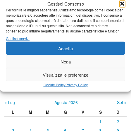
Gestisci Consenso
24°C
|
37°C
21°C
|
38°C
22°C
|
38°C
Per fornire le migliori esperienze, utilizziamo tecnologie come i cookie per
Barga
memorizzare e/o accedere alle informazioni del dispositivo. Il consenso a
queste tecnologie ci permetterà di elaborare dati come il comportamento di
24°C
|
34°C
21°C
|
35°C
22°C
|
35°C
navigazione o ID unici su questo sito. Non acconsentire o ritirare il
consenso può influire negativamente su alcune caratteristiche e funzioni.
Castelnuovo Garfagnana
Gestisci servizi
24°C
|
34°C
22°C
|
35°C
22°C
|
35°C
Accetta
Nega
Previsioni a cura di:
Visualizza le preferenze
Cookie Policy
Privacy Policy
Calendario eventi
« Lug
Agosto 2026
Set »
L
M
M
G
V
S
D
1
2
3
4
5
6
7
8
9