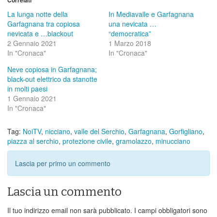
La lunga notte della
In Mediavalle e Garfagnana
Garfagnana tra copiosa
una nevicata …
nevicata e …blackout
“democratica”
2 Gennaio 2021
1 Marzo 2018
In "Cronaca"
In "Cronaca"
Neve copiosa in Garfagnana;
black-out elettrico da stanotte
in molti paesi
1 Gennaio 2021
In "Cronaca"
Tag:
NoiTV
,
nicciano
,
valle del Serchio
,
Garfagnana
,
Gorfigliano
,
piazza al serchio
,
protezione civile
,
gramolazzo
,
minucciano
Lascia per primo un commento
Lascia un commento
Il tuo indirizzo email non sarà pubblicato.
I campi obbligatori sono