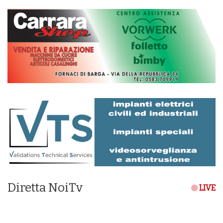
Diretta NoiTv
LIVE