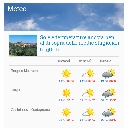
Meteo
Sole e temperature ancora ben
al di sopra delle medie stagionali
Leggi tutto…
Giovedì
Venerdì
Sabato
Borgo a Mozzano
19°C
|
38°C
21°C
|
37°C
21°C
|
36°C
Barga
19°C
|
35°C
21°C
|
34°C
21°C
|
33°C
Castelnuovo Garfagnana
20°C
|
35°C
21°C
|
34°C
22°C
|
33°C