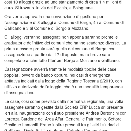
così 10 alloggi grazie ad uno stanziamento di circa 1,4 milioni di
euro. Si trovano in via del Picchio, a Bolognana.
Ora verrà approvata una convenzione di gestione per
l’assegnazione di 3 alloggi al Comune di Barga, 4 ì al Comune di
Gallicano e 3 al Comune di Borgo a Mozzano.
Gli alloggi verranno assegnati non appena saranno pronte le
graduatorie definitive dei comuni che hanno scadenze diverse. La
prima a essere pronta sarà quella del comune di Barga, con
assegnazione a partire dal 17 di agosto, ma a breve sarà
completato anche tutto l’iter per Borgo a Mozzano e Gallicano.
L’assegnazione avverrà tramite le modalità tipiche delle case
popolari, ovvero da bando oppure, nei casi di emergenza
abitativa indicati dalla legge della Regione Toscana 2/2019, con
utilizzo autorizzato dell’alloggio, che è una modalità temporanea
di assegnazione
Le case, così come previsto dalla normativa regionale, una volta
assegnate saranno gestite dalla Società ERP Lucca srl presente
ieri alla inaugurazione con il suo presidente Andrea Bertoncini con
Lorenza Cardone dell’Area Affari Generali e Patrimonio, Settore
Gestione Immobili. Erano inoltre presenti tra gli altri i sindaci d
Gallicano, David Saisi e di Barga, Caterina Campani con