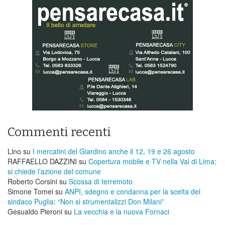
Commenti recenti
Lino
su
I mercatini del Giardino anche il 12, 19 e 26 agosto
RAFFAELLO DAZZINI
su
​Copertura mobile e TV nella Val di Lima;
si chiede l’azione del comune
Roberto Corsini
su
Scossa di terremoto
Simone Tomei
su
ANPI, sdegno e condanna per la scelta del
sindaco Puglia: “Non si strumentalizzi Don Milani”
Gesualdo Pieroni
su
La vecchia e la nuova Fornaci