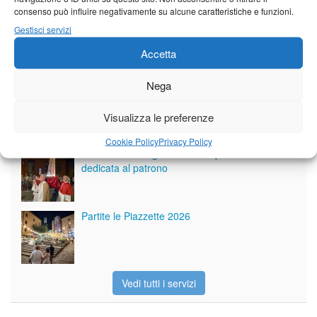
consenso può influire negativamente su alcune caratteristiche e funzioni.
Gestisci servizi
Accetta
Giornale di Barga Tv
Nega
Tutto bene per la rievocazione della corsa
Fornaci – Barga
Visualizza le preferenze
Cookie Policy
Privacy Policy
Per le vie di Barga la solenne processione
dedicata al patrono
Partite le Piazzette 2026
Vedi tutti i servizi