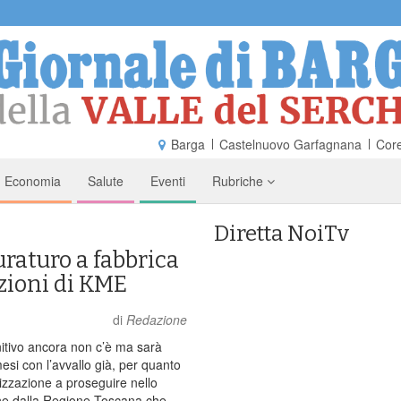
Barga
Castelnuovo Garfagnana
Core
Economia
Salute
Eventi
Rubriche
Diretta NoiTv
uraturo a fabbrica
azioni di KME
di
Redazione
initivo ancora non c’è ma sarà
esi con l’avvallo già, per quanto
rizzazione a proseguire nello
ene dalla Regione Toscana che