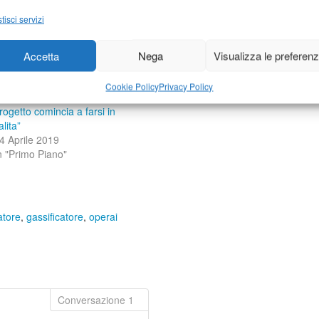
Stampa
tisci servizi
Accetta
Nega
Visualizza le preferen
ME, gassificatore e
Cookie Policy
Privacy Policy
sservazioni: “La strada del
rogetto comincia a farsi in
alita”
4 Aprile 2019
n "Primo Piano"
atore
,
gassificatore
,
operai