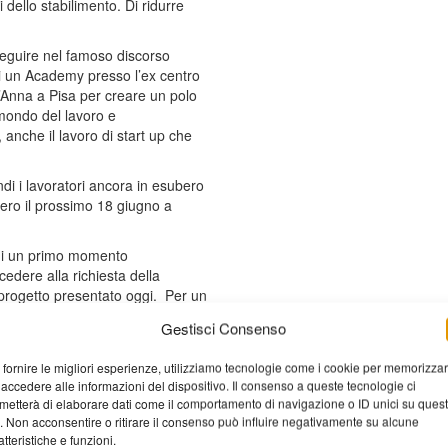
i dello stabilimento. Di ridurre
seguire nel famoso discorso
 di un Academy presso l’ex centro
t’Anna a Pisa per creare un polo
l mondo del lavoro e
 anche il lavoro di start up che
di i lavoratori ancora in esubero
tero il prossimo 18 giugno a
e di un primo momento
edere alla richiesta della
 progetto presentato oggi. Per un
 là degli ammortizzatori sociali; ma
Gestisci Consenso
r renderla immune da nuove crisi
e conseguenze, l’unica strada per
 fornire le migliori esperienze, utilizziamo tecnologie come i cookie per memorizza
tto energetico; questa è l’unica
 accedere alle informazioni del dispositivo. Il consenso a queste tecnologie ci
metterà di elaborare dati come il comportamento di navigazione o ID unici su ques
o. Non acconsentire o ritirare il consenso può influire negativamente su alcune
atteristiche e funzioni.