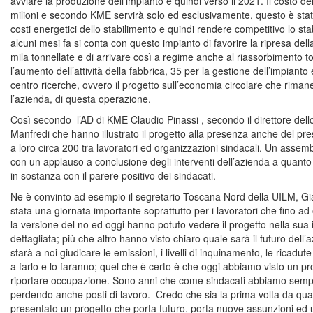
avviare la produzione dell’impianto e quindi verso il 2021. Il costo de
milioni e secondo KME servirà solo ed esclusivamente, questo è stato
costi energetici dello stabilimento e quindi rendere competitivo lo st
alcuni mesi fa si conta con questo impianto di favorire la ripresa de
mila tonnellate e di arrivare così a regime anche al riassorbimento t
l’aumento dell’attività della fabbrica, 35 per la gestione dell’impiant
centro ricerche, ovvero il progetto sull’economia circolare che rim
l’azienda, di questa operazione.
Così secondo l’AD di KME Claudio Pinassi , secondo il direttore dell
Manfredi che hanno illustrato il progetto alla presenza anche del p
a loro circa 200 tra lavoratori ed organizzazioni sindacali. Un assemb
con un applauso a conclusione degli interventi dell’azienda a quant
in sostanza con il parere positivo dei sindacati.
Ne è convinto ad esempio il segretario Toscana Nord della UILM, G
stata una giornata importante soprattutto per i lavoratori che fino a
la versione del no ed oggi hanno potuto vedere il progetto nella su
dettagliata; più che altro hanno visto chiaro quale sarà il futuro dell’
starà a noi giudicare le emissioni, i livelli di inquinamento, le ricadut
a farlo e lo faranno; quel che è certo è che oggi abbiamo visto un pr
riportare occupazione. Sono anni che come sindacati abbiamo sempre 
perdendo anche posti di lavoro. Credo che sia la prima volta da qua
presentato un progetto che porta futuro, porta nuove assunzioni ed u