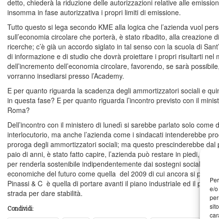
detto, chiederà la riduzione delle autorizzazioni relative alle emission
insomma in fase autorizzativa i propri limiti di emissione.
Tutto questo si lega secondo KME alla logica che l’azienda vuol per
sull’economia circolare che porterà, è stato ribadito, alla creazione
ricerche; c’è già un accordo siglato in tal senso con la scuola di San
di informazione e di studio che dovrà proiettare i propri risultarti ne
dell’incremento dell’economia circolare, favorendo, se sarà possibile,
vorranno insediarsi presso l’Academy.
E per quanto riguarda la scadenza degli ammortizzatori sociali e quin
in questa fase? E per quanto riguarda l’incontro previsto con il minis
Roma?
Dell’incontro con il ministero di lunedì si sarebbe parlato solo com
interlocutorio, ma anche l’azienda come i sindacati intenderebbe proc
proroga degli ammortizzatori sociali; ma questo prescinderebbe dal
paio di anni, è stato fatto capire, l’azienda può restare in piedi, al di
per renderla sostenibile indipendentemente dai sostegni sociali, pe
economiche del futuro come quella del 2009 di cui ancora si paga l
Per
Pinassi & C è quella di portare avanti il piano industriale ed il proge
e/o
strada per dare stabilità.
per
sit
Condividi:
car