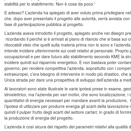
stabilità per lo stabilimento. Non è cosa da poco.”
E adesso? L’azienda ha spiegato di aver voluto prima privilegiare nel
che, dopo aver presentato il progetto alle autorità, verrà avviata con
fase di partecipazione pubblica al progetto.
L’azienda aveva introdotto il progetto, spiegato anche nei disegni preli
ricordando il perché si è arrivati al piano di rilancio che si basa sui c
ritoccabili visto che quelli sulla materia prima non lo sono e l’azienda
intende incidere ulteriormente sui costi relativi al personale. Proprio per
occupazionali e per dare futuro allo stabilimento secondo KME la str
incidere quindi sul risparmio energetico. E non bastava poter contare 
governo; per rendere competitiva l’azienda, soprattutto con i competi
extraeuropei, c’era bisogno di intervenire in modo più drastico, che
Unica strada per dare una prospettiva di sviluppo dell’azienda a med
Ai lavoratori sono state illustrate le varie ipotesi prese in esame, geo
idroelettrico, ma l’azienda per vari motivi, che sono localizzazione, i 
quantitativi di energia necessari per mandare avanti la produzione,
l’ipotesi di utilizzare per produrre energia gli scarti della lavorazione
quindi il pulper frutto degli scarti del settore cartari; in grado di forni
la produzione di energia del progetto.
L’azienda è così sicura del rispetto dei parametri relativi alla qualità d