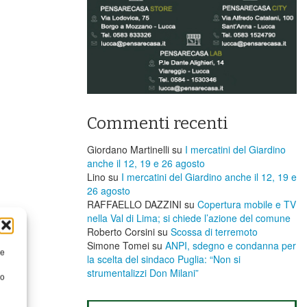
Commenti recenti
Giordano Martinelli
su
I mercatini del Giardino
anche il 12, 19 e 26 agosto
Lino
su
I mercatini del Giardino anche il 12, 19 e
26 agosto
RAFFAELLO DAZZINI
su
​Copertura mobile e TV
nella Val di Lima; si chiede l’azione del comune
Roberto Corsini
su
Scossa di terremoto
Simone Tomei
su
ANPI, sdegno e condanna per
re
la scelta del sindaco Puglia: “Non si
strumentalizzi Don Milani”
to