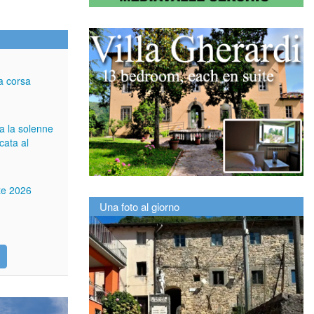
a corsa
ga la solenne
cata al
tte 2026
Una foto al giorno