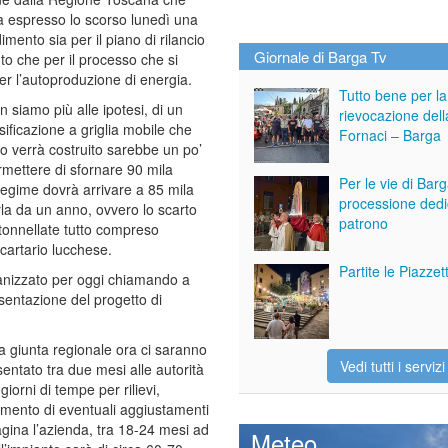
a espresso lo scorso lunedì una
imento sia per il piano di rilancio
Giornale di Barga Tv
nto che per il processo che si
er l’autoproduzione di energia.
Tutto bene per la
n siamo più alle ipotesi, di un
rievocazione dell
sificazione a griglia mobile che
Fornaci – Barga
do verrà costruito sarebbe un po’
rmettere di sfornare 90 mila
Per le vie di Bar
egime dovrà arrivare a 85 mila
processione dedi
arla da un anno, ovvero lo scarto
patrono
a tonnellate tutto compreso
 cartario lucchese.
Partite le Piazze
anizzato per oggi chiamando a
esentazione del progetto di
la giunta regionale ora ci saranno
Vedi tutti i servizi
sentato tra due mesi alle autorità
iorni di tempe per rilievi,
imento di eventuali aggiustamenti
gina l’azienda, tra 18-24 mesi ad
Meteo