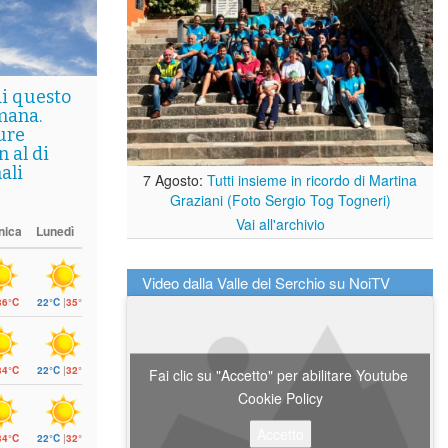
di questo
mana.
ure
 al di
ali
7 Agosto:
Tutti insieme in ricordo di Martina
Graziani (Foto Sergio Tog Togneri)
Vai all'archivio
nica
Lunedì
Video dalla Valle del Serchio su NoiTV
36°C
22°C
|
35°C
34°C
22°C
|
32°C
Fai clic su "Accetto" per abilitare Youtube
Cookie Policy
Accetto
34°C
22°C
|
32°C