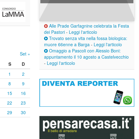
Alle Prade Garfagnine celebrata la Festa
dei Pastori
-
Leggi l'articolo
Trovato senza vita nella fossa biologica:
muore 66enne a Barga
-
Leggi l'articolo
Omaggio a Pascoli con Alessio Boni:
Set »
appuntamento il 10 agosto a Castelvecchio
-
Leggi l'articolo
S
D
1
2
8
9
15
16
22
23
29
30