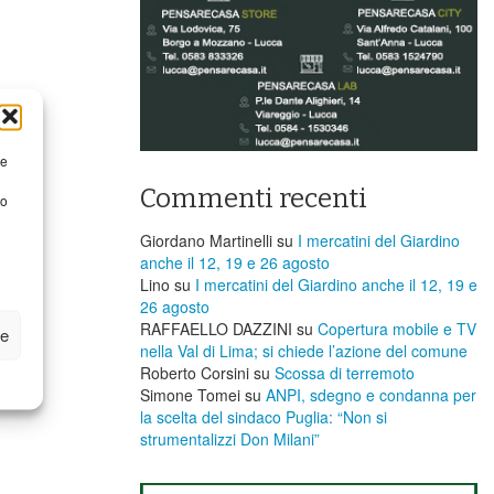
re
Commenti recenti
to
Giordano Martinelli
su
I mercatini del Giardino
anche il 12, 19 e 26 agosto
Lino
su
I mercatini del Giardino anche il 12, 19 e
26 agosto
RAFFAELLO DAZZINI
su
​Copertura mobile e TV
ze
nella Val di Lima; si chiede l’azione del comune
Roberto Corsini
su
Scossa di terremoto
Simone Tomei
su
ANPI, sdegno e condanna per
la scelta del sindaco Puglia: “Non si
strumentalizzi Don Milani”