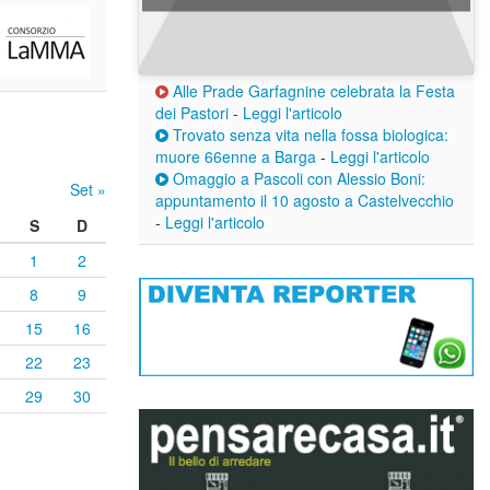
Alle Prade Garfagnine celebrata la Festa
dei Pastori
-
Leggi l'articolo
Trovato senza vita nella fossa biologica:
muore 66enne a Barga
-
Leggi l'articolo
Omaggio a Pascoli con Alessio Boni:
Set »
appuntamento il 10 agosto a Castelvecchio
-
Leggi l'articolo
S
D
1
2
8
9
15
16
22
23
29
30