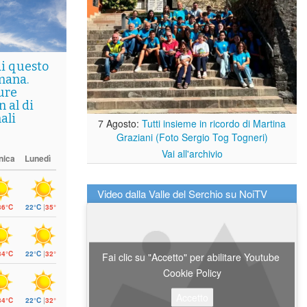
di questo
mana.
ure
 al di
ali
7 Agosto:
Tutti insieme in ricordo di Martina
Graziani (Foto Sergio Tog Togneri)
Vai all'archivio
nica
Lunedì
Video dalla Valle del Serchio su NoiTV
36°C
22°C
|
35°C
34°C
22°C
|
32°C
Fai clic su "Accetto" per abilitare Youtube
Cookie Policy
Accetto
34°C
22°C
|
32°C