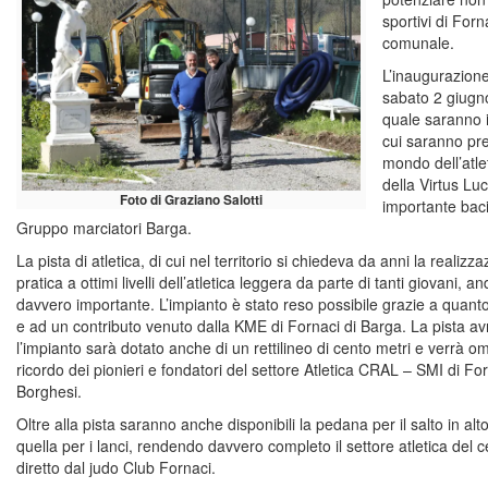
sportivi di Forna
comunale.
L’inaugurazione
sabato 2 giugno
quale saranno in
cui saranno pre
mondo dell’atle
della Virtus Lu
Foto di Graziano Salotti
importante bacin
Gruppo marciatori Barga.
La pista di atletica, di cui nel territorio si chiedeva da anni la realiz
pratica a ottimi livelli dell’atletica leggera da parte di tanti giovani,
davvero importante. L’impianto è stato reso possibile grazie a quant
e ad un contributo venuto dalla KME di Fornaci di Barga. La pista a
l’impianto sarà dotato anche di un rettilineo di cento metri e verrà o
ricordo dei pionieri e fondatori del settore Atletica CRAL – SMI di Fo
Borghesi.
Oltre alla pista saranno anche disponibili la pedana per il salto in alto
quella per i lanci, rendendo davvero completo il settore atletica del
diretto dal judo Club Fornaci.