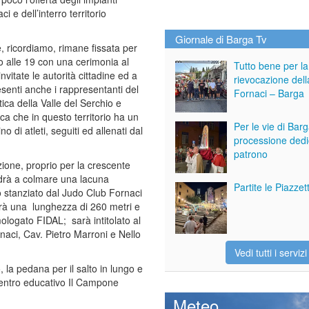
ci e dell’interro territorio
Giornale di Barga Tv
, ricordiamo, rimane fissata per
 alle 19 con una cerimonia al
Tutto bene per la
vitate le autorità cittadine ed a
rievocazione dell
senti anche i rappresentanti del
Fornaci – Barga
tica della Valle del Serchio e
cca che in questo territorio ha un
Per le vie di Bar
o di atleti, seguiti ed allenati dal
processione dedi
patrono
zazione, proprio per la crescente
 andrà a colmare una lacuna
Partite le Piazze
o stanziato dal Judo Club Fornaci
vrà una lunghezza di 260 metri e
mologato FIDAL; sarà intitolato al
rnaci, Cav. Pietro Marroni e Nello
Vedi tutti i servizi
, la pedana per il salto in lungo e
 centro educativo Il Campone
Meteo