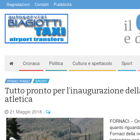
Segnalazioni
Contatti
Pubblicità
Cronaca
Politica
Cultura e spettacolo
Sport
PRIMO PIANO
SPORT
Tutto pronto per l’inaugurazione dell
atletica
21 Maggio 2018
-
FORNACI – Orma
quanto riguard
Fornaci della n
potenziare non 