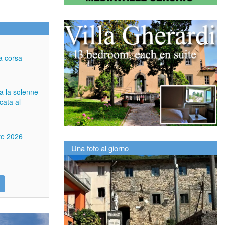
a corsa
ga la solenne
cata al
tte 2026
Una foto al giorno