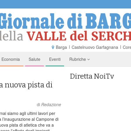
Barga
Castelnuovo Garfagnana
Core
Economia
Salute
Eventi
Rubriche
Diretta NoiTv
a nuova pista di
di
Redazione
i siamo agli ultimi lavori per
a l’inaugurazione al Campone di
uova pista di atletica che va a
poco l’offerta degli impianti