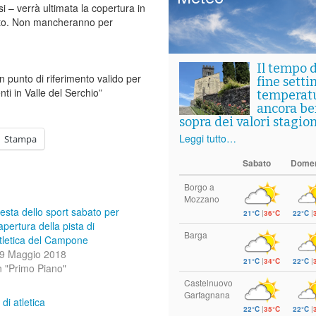
si – verrà ultimata la copertura in
tato. Non mancheranno per
Il tempo 
 punto di riferimento valido per
fine setti
nti in Valle del Serchio”
temperat
ancora ben
sopra dei valori stagion
Leggi tutto…
Stampa
Sabato
Dome
Borgo a
Mozzano
esta dello sport sabato per
21°C
|
36°C
22°C
|
’apertura della pista di
Barga
tletica del Campone
9 Maggio 2018
21°C
|
34°C
22°C
|
n "Primo Piano"
Castelnuovo
Garfagnana
 di atletica
22°C
|
35°C
22°C
|