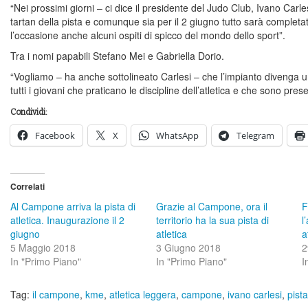
“Nei prossimi giorni – ci dice il presidente del Judo Club, Ivano Carle
tartan della pista e comunque sia per il 2 giugno tutto sarà comple
l’occasione anche alcuni ospiti di spicco del mondo dello sport”.
Tra i nomi papabili Stefano Mei e Gabriella Dorio.
“Vogliamo – ha anche sottolineato Carlesi – che l’impianto divenga un
tutti i giovani che praticano le discipline dell’atletica e che sono prese
Condividi:
Facebook
X
WhatsApp
Telegram
Correlati
Al Campone arriva la pista di
Grazie al Campone, ora il
F
atletica. Inaugurazione il 2
territorio ha la sua pista di
l
giugno
atletica
a
5 Maggio 2018
3 Giugno 2018
2
In "Primo Piano"
In "Primo Piano"
I
Tag:
il campone
,
kme
,
atletica leggera
,
campone
,
ivano carlesi
,
pista