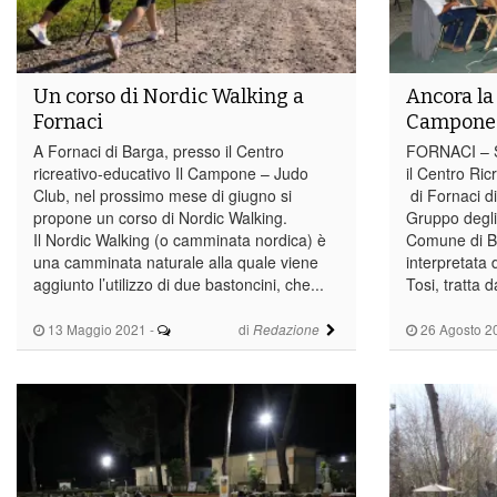
Un corso di Nordic Walking a
Ancora la 
Fornaci
Campone
A Fornaci di Barga, presso il Centro
FORNACI – S
ricreativo-educativo Il Campone – Judo
il Centro Ri
Club, nel prossimo mese di giugno si
di Fornaci d
propone un corso di Nordic Walking.
Gruppo degli 
Il Nordic Walking (o camminata nordica) è
Comune di Ba
una camminata naturale alla quale viene
interpretata 
aggiunto l’utilizzo di due bastoncini, che...
Tosi, tratta d
13 Maggio 2021
-
di
26 Agosto 2
Redazione