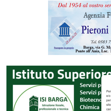
Per
e/o
per
sit
car