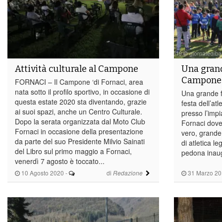
Attività culturale al Campone
Una grande
Campone
FORNACI – Il Campone ‘di Fornaci, area
nata sotto il profilo sportivo, in occasione di
Una grande f
questa estate 2020 sta diventando, grazie
festa dell’at
ai suoi spazi, anche un Centro Culturale.
presso l’imp
Dopo la serata organizzata dal Moto Club
Fornaci dove 
Fornaci in occasione della presentazione
vero, grande 
da parte del suo Presidente Milvio Sainati
di atletica le
del Libro sul primo maggio a Fornaci,
pedona inaugu
venerdì 7 agosto è toccato...
10 Agosto 2020
-
di
31 Marzo 20
Redazione