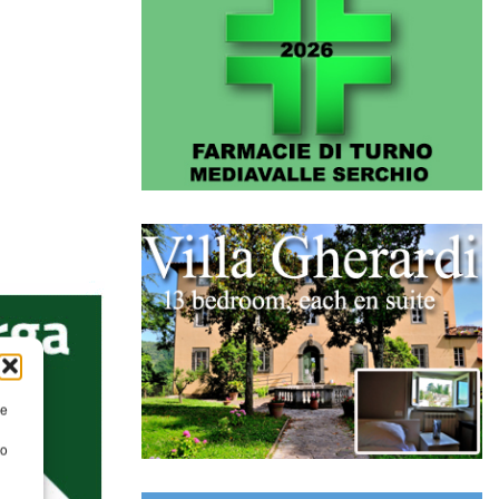
re
to