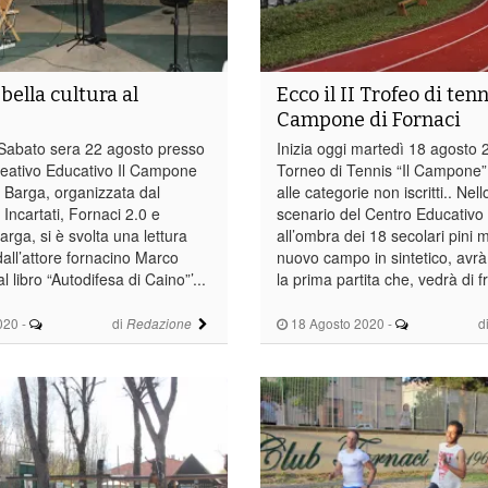
bella cultura al
Ecco il II Trofeo di tenn
Campone di Fornaci
abato sera 22 agosto presso
Inizia oggi martedì 18 agosto 20
creativo Educativo Il Campone
Torneo di Tennis “Il Campone”
i Barga, organizzata dal
alle categorie non iscritti.. Ne
Incartati, Fornaci 2.0 e
scenario del Centro Educativo 
rga, si è svolta una lettura
all’ombra dei 18 secolari pini ma
dall’attore fornacino Marco
nuovo campo in sintetico, avrà 
al libro “Autodifesa di Caino”’...
la prima partita che, vedrà di f
020
-
di
18 Agosto 2020
-
d
Redazione