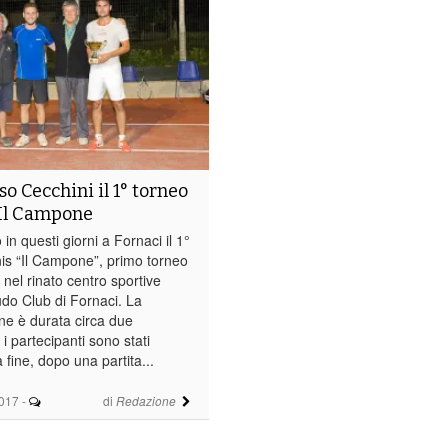
 Cecchini il 1° torneo
 Il Campone
 in questi giorni a Fornaci il 1°
nis “Il Campone”, primo torneo
 nel rinato centro sportive
udo Club di Fornaci. La
ne è durata circa due
i partecipanti sono stati
a fine, dopo una partita...
017
-
di
Redazione