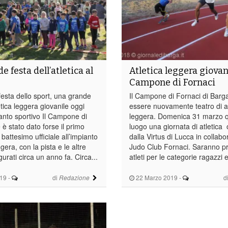
 festa dell’atletica al
Atletica leggera giovan
Campone di Fornaci
esta dello sport, una grande
Il Campone di Fornaci di Barg
letica leggera giovanile oggi
essere nuovamente teatro di at
ianto sportivo Il Campone di
leggera. Domenica 31 marzo q
è stato dato forse il primo
luogo una giornata di atletica
battesimo ufficiale all’impianto
dalla Virtus di Lucca in collabo
ggera, con la pista e le altre
Judo Club Fornaci. Saranno p
rati circa un anno fa. Circa...
atleti per le categorie ragazzi 
19
-
di
22 Marzo 2019
-
d
Redazione