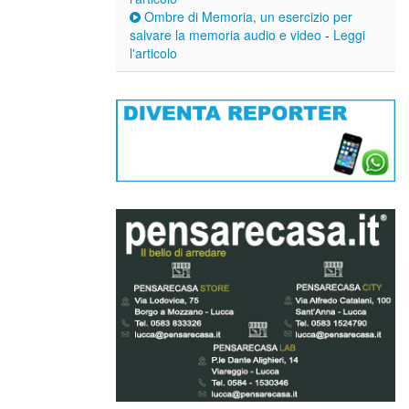
Ombre di Memoria, un esercizio per
salvare la memoria audio e video
-
Leggi
l'articolo