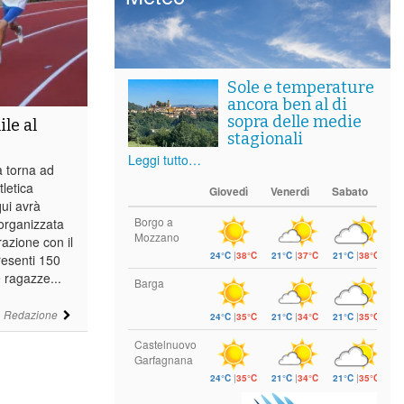
Sole e temperature
ancora ben al di
sopra delle medie
ile al
stagionali
Leggi tutto…
a torna ad
letica
Giovedì
Venerdì
Sabato
ui avrà
Borgo a
 organizzata
Mozzano
razione con il
24°C
|
38°C
21°C
|
37°C
21°C
|
38°C
resenti 150
e ragazze...
Barga
i
Redazione
24°C
|
35°C
21°C
|
34°C
21°C
|
35°C
Castelnuovo
Garfagnana
24°C
|
35°C
21°C
|
34°C
21°C
|
35°C