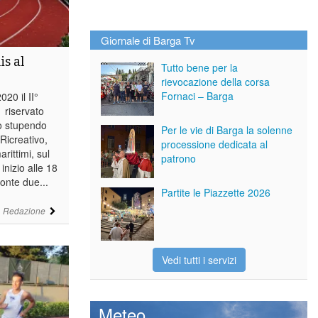
Giornale di Barga Tv
is al
Tutto bene per la
rievocazione della corsa
Fornaci – Barga
20 il II°
 riservato
llo stupendo
Per le vie di Barga la solenne
Ricreativo,
processione dedicata al
rittimi, sul
patrono
inizio alle 18
ronte due...
Partite le Piazzette 2026
i
Redazione
Vedi tutti i servizi
Meteo