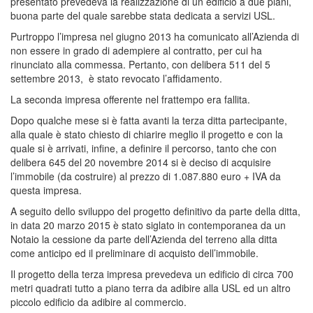
presentato prevedeva la realizzazione di un edificio a due piani,
buona parte del quale sarebbe stata dedicata a servizi USL.
Purtroppo l’impresa nel giugno 2013 ha comunicato all’Azienda di
non essere in grado di adempiere al contratto, per cui ha
rinunciato alla commessa. Pertanto, con delibera 511 del 5
settembre 2013, è stato revocato l’affidamento.
La seconda impresa offerente nel frattempo era fallita.
Dopo qualche mese si è fatta avanti la terza ditta partecipante,
alla quale è stato chiesto di chiarire meglio il progetto e con la
quale si è arrivati, infine, a definire il percorso, tanto che con
delibera 645 del 20 novembre 2014 si è deciso di acquisire
l’immobile (da costruire) al prezzo di 1.087.880 euro + IVA da
questa impresa.
A seguito dello sviluppo del progetto definitivo da parte della ditta,
in data 20 marzo 2015 è stato siglato in contemporanea da un
Notaio la cessione da parte dell’Azienda del terreno alla ditta
come anticipo ed il preliminare di acquisto dell’immobile.
Il progetto della terza impresa prevedeva un edificio di circa 700
metri quadrati tutto a piano terra da adibire alla USL ed un altro
piccolo edificio da adibire al commercio.