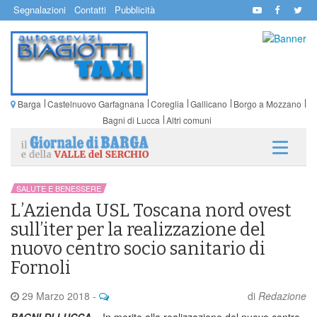
Segnalazioni
Contatti
Pubblicità
Barga
Castelnuovo Garfagnana
Coreglia
Gallicano
Borgo a Mozzano
Bagni di Lucca
Altri comuni
SALUTE E BENESSERE
L’Azienda USL Toscana nord ovest
sull’iter per la realizzazione del
nuovo centro socio sanitario di
Fornoli
29 Marzo 2018
-
di
Redazione
BAGNI DI LUCCA –
In merito alla realizzazione del nuovo centro