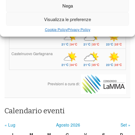
Venerdì
Sabato
Domenica
Nega
Borgo a Mozzano
Visualizza le preferenze
21°C
|
37°C
21°C
|
38°C
23°C
|
38°C
Cookie Policy
Privacy Policy
Barga
21°C
|
34°C
21°C
|
35°C
23°C
|
35°C
Castelnuovo Garfagnana
21°C
|
34°C
21°C
|
35°C
23°C
|
35°C
Previsioni a cura di:
Calendario eventi
« Lug
Agosto 2026
Set »
L
M
M
G
V
S
D