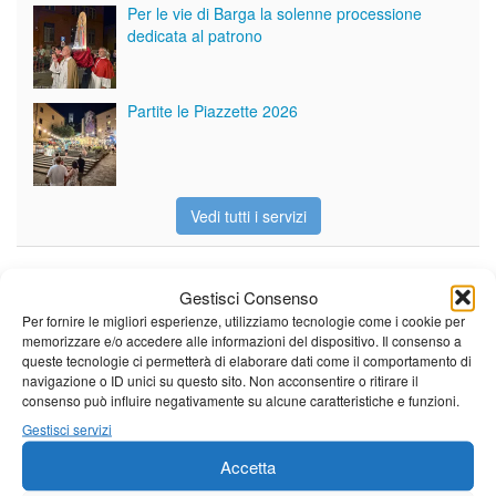
Per le vie di Barga la solenne processione
dedicata al patrono
Partite le Piazzette 2026
Vedi tutti i servizi
Meteo
Gestisci Consenso
Per fornire le migliori esperienze, utilizziamo tecnologie come i cookie per
memorizzare e/o accedere alle informazioni del dispositivo. Il consenso a
queste tecnologie ci permetterà di elaborare dati come il comportamento di
navigazione o ID unici su questo sito. Non acconsentire o ritirare il
consenso può influire negativamente su alcune caratteristiche e funzioni.
Sole e temperature ancora ben
Gestisci servizi
al di sopra delle medie stagionali
Leggi tutto…
Accetta