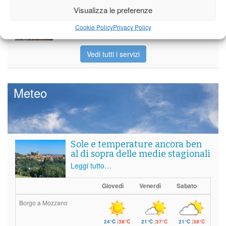
Partite le Piazzette 2026
Visualizza le preferenze
Cookie Policy
Privacy Policy
Vedi tutti i servizi
Meteo
Sole e temperature ancora ben
al di sopra delle medie stagionali
Leggi tutto…
Giovedì
Venerdì
Sabato
Borgo a Mozzano
24°C
|
38°C
21°C
|
37°C
21°C
|
38°C