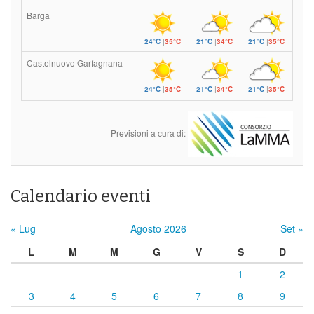
Barga
24°C
|
35°C
21°C
|
34°C
21°C
|
35°C
Castelnuovo Garfagnana
24°C
|
35°C
21°C
|
34°C
21°C
|
35°C
Previsioni a cura di:
Calendario eventi
« Lug
Agosto 2026
Set »
L
M
M
G
V
S
D
1
2
3
4
5
6
7
8
9