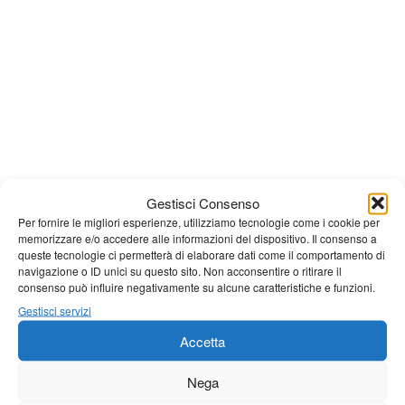
Gestisci Consenso
Giornale di Barga Tv
Per fornire le migliori esperienze, utilizziamo tecnologie come i cookie per
memorizzare e/o accedere alle informazioni del dispositivo. Il consenso a
queste tecnologie ci permetterà di elaborare dati come il comportamento di
Tutto bene per la rievocazione della corsa
navigazione o ID unici su questo sito. Non acconsentire o ritirare il
Fornaci – Barga
consenso può influire negativamente su alcune caratteristiche e funzioni.
Gestisci servizi
Per le vie di Barga la solenne processione
Accetta
dedicata al patrono
Nega