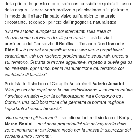
della prima. In questo modo, sarà così possibile regolare il flusso
delle acque. L’opera verrà realizzata principalmente in pietrame,
in modo da limitare l’impatto visivo sull’ambiente naturale
circostante, secondo i principi dall’ingegneria naturalistica.
“Grazie ai fondi europei da noi intercettati sulla linea di
stanziamento del Piano di sviluppo rurale, –
evidenzia il
presidente del Consorzio di Bonifica 1 Toscana Nord
Ismaele
Ridolfi
– è per noi ora possibile realizzare veri e propri lavori
straordinari, utili per risolvere problematiche strutturali, presenti
sul territorio. Si tratta di risorse aggiuntive, rispetto a quelle già da
noi investite, ogni anno, per la manutenzione del territorio col
contributo di bonifica”.
Soddisfatto il sindaco di Coreglia Antelminelli
Valerio Amadei
“Non posso che esprimere la mia soddisfazione – ha commentato
il sindaco Amadei – per la collaborazione fra il Consorzio ed i
Comuni, una collaborazione che permette di portare migliorie
importanti al nostro territorio”.
“
Ben vengano gli interventi
– sottolinea inoltre il sindaco di Barga,
Marco Bonini
–
anzi sono propedeutici alla salvaguardia delle
zone montane; in particolare modo per la messa in sicurezza dei
versanti lungo i torrenti”.