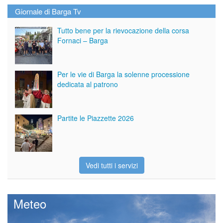
Giornale di Barga Tv
Tutto bene per la rievocazione della corsa
Fornaci – Barga
Per le vie di Barga la solenne processione
dedicata al patrono
Partite le Piazzette 2026
Vedi tutti i servizi
Meteo