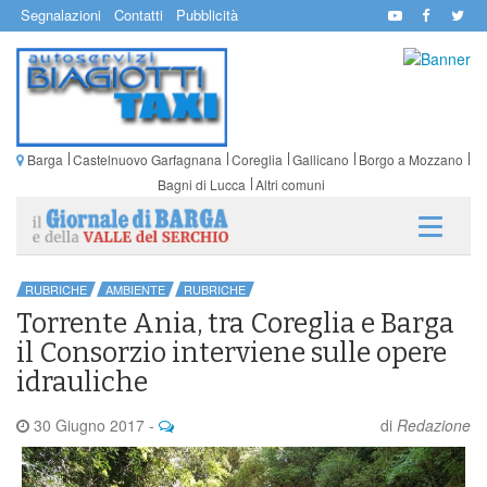
Segnalazioni
Contatti
Pubblicità
Barga
Castelnuovo Garfagnana
Coreglia
Gallicano
Borgo a Mozzano
Bagni di Lucca
Altri comuni
RUBRICHE
AMBIENTE
RUBRICHE
Torrente Ania, tra Coreglia e Barga
il Consorzio interviene sulle opere
idrauliche
30 Giugno 2017
-
di
Redazione