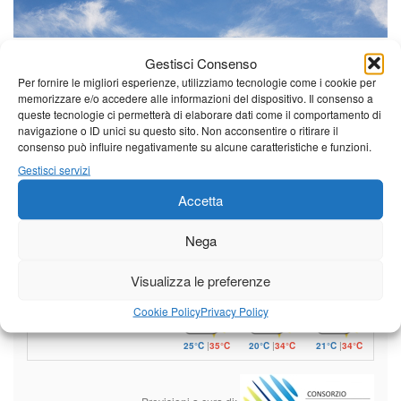
Il tempo di questo fine
Gestisci Consenso
settimana. temperature ancora
Per fornire le migliori esperienze, utilizziamo tecnologie come i cookie per
ben al di sopra dei valori
memorizzare e/o accedere alle informazioni del dispositivo. Il consenso a
stagionali
queste tecnologie ci permetterà di elaborare dati come il comportamento di
Leggi tutto…
navigazione o ID unici su questo sito. Non acconsentire o ritirare il
consenso può influire negativamente su alcune caratteristiche e funzioni.
Lunedì
Martedì
Mercoledì
Gestisci servizi
Borgo a Mozzano
Accetta
25°C
|
38°C
20°C
|
37°C
21°C
|
37°C
Nega
Barga
Visualizza le preferenze
25°C
|
35°C
20°C
|
34°C
21°C
|
34°C
Cookie Policy
Privacy Policy
Castelnuovo Garfagnana
25°C
|
35°C
20°C
|
34°C
21°C
|
34°C