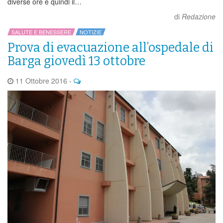
diverse ore e quindi il…
di
Redazione
SALUTE E BENESSERE
NOTIZIE
Prova di evacuazione all’ospedale di
Barga giovedì 13 ottobre
11 Ottobre 2016
-