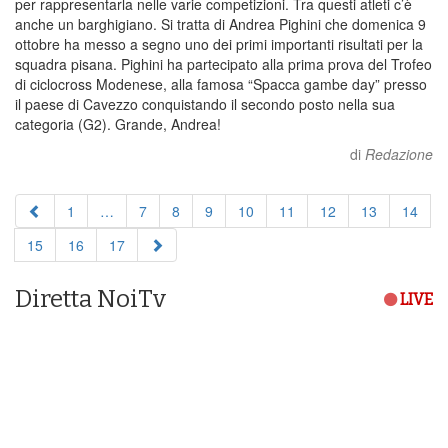
per rappresentarla nelle varie competizioni. Tra questi atleti c’è
anche un barghigiano. Si tratta di Andrea Pighini che domenica 9
ottobre ha messo a segno uno dei primi importanti risultati per la
squadra pisana. Pighini ha partecipato alla prima prova del Trofeo
di ciclocross Modenese, alla famosa “Spacca gambe day” presso
il paese di Cavezzo conquistando il secondo posto nella sua
categoria (G2). Grande, Andrea!
di
Redazione
1
…
7
8
9
10
11
12
13
14
15
16
17
Diretta NoiTv
LIVE