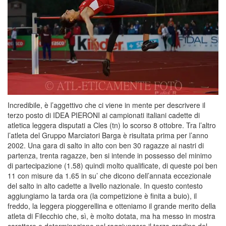
Incredibile, è l’aggettivo che ci viene in mente per descrivere il
terzo posto di IDEA PIERONI ai campionati italiani cadette di
atletica leggera disputati a Cles (tn) lo scorso 8 ottobre. Tra l’altro
l’atleta del Gruppo Marciatori Barga è risultata prima per l’anno
2002. Una gara di salto in alto con ben 30 ragazze ai nastri di
partenza, trenta ragazze, ben si intende in possesso del minimo
di partecipazione (1.58) quindi molto qualificate, di queste poi ben
11 con misure da 1.65 in su’ che dicono dell’annata eccezionale
del salto in alto cadette a livello nazionale. In questo contesto
aggiungiamo la tarda ora (la competizione è finita a buio), il
freddo, la leggera pioggerellina e otteniamo il grande merito della
atleta di Filecchio che, sì, è molto dotata, ma ha messo in mostra
carattere e determinazione nel raggiungere il terzo gradino del