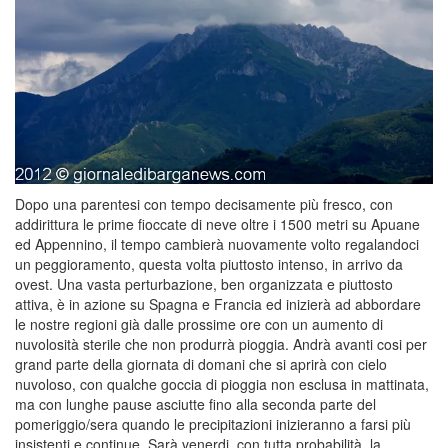
Dopo una parentesi con tempo decisamente più fresco, con
addirittura le prime fioccate di neve oltre i 1500 metri su Apuane
ed Appennino, il tempo cambierà nuovamente volto regalandoci
un peggioramento, questa volta piuttosto intenso, in arrivo da
ovest. Una vasta perturbazione, ben organizzata e piuttosto
attiva, è in azione su Spagna e Francia ed inizierà ad abbordare
le nostre regioni già dalle prossime ore con un aumento di
nuvolosità sterile che non produrrà pioggia. Andrà avanti cosi per
grand parte della giornata di domani che si aprirà con cielo
nuvoloso, con qualche goccia di pioggia non esclusa in mattinata,
ma con lunghe pause asciutte fino alla seconda parte del
pomeriggio/sera quando le precipitazioni inizieranno a farsi più
insistenti e continue. Sarà venerdi, con tutta probabilità, la