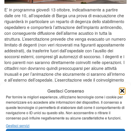
E’ in programma giovedì 13 ottobre, indicativamente a partire
dalle ore 10, all’ospedale di Barga una prova di evacuazione che
riguarderà in particolare un reparto di degenza dello stabilimento
ospedaliero e comporterà l’attivazione dell’impianto antincendio,
con conseguente diffusione dell’allarme acustico in tutta la
struttura. L’esercitazione prevede che venga evacuato un numero
limitato di degenti (non veri ricoverati ma figuranti appositamente
addestrati), da trasferire fuori dall’ospedale con l’ausilio dei
soccorsi esterni, compresi gli automezzi di soccorso. I degenti e i
loro parenti non saranno direttamente coinvolti nelle operazioni. I
cittadini non dovranno quindi preoccuparsi per alcune attività
inusuali e per l’animazione che sicuramente ci saranno all’interno
e all’esterno dell’ospedale. L’esercitazione vede il coinvolgimento
del personale dell’Azienda USL Toscana nord ovest – ambito
Gestisci Consenso
territoriale di Lucca, con un particolare impegno del servizio di
Per fornire le migliori esperienze, utilizziamo tecnologie come i cookie per
prevenzione e protezione, dell’unità operativa territoriale 118,
memorizzare e/o accedere alle informazioni del dispositivo. Il consenso a
degli operatori del volontariato e della direzione medica ed
queste tecnologie ci permetterà di elaborare dati come il comportamento di
infermieristica di presidio. Importanti anche la collaborazione ed il
navigazione o ID unici su questo sito. Non acconsentire o ritirare il
supporto, per gli aspetti…
consenso può influire negativamente su alcune caratteristiche e funzioni.
di
Redazione
Gestisci servizi