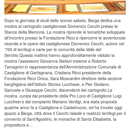
Dopo la giornata di studi dello scorso sabato, Barga dedica una
mostra al cartografo castiglionese Domenico Cecchi presso le
Stanze della Memoria. La mostra riprende le tematiche sviluppate
all’incontro presso la Fondazione Ricci e ripercorre le avventurose
vicende e le opere del castiglionese Domenico Cecchi, autore nel
‘700 di terrilogi e carte per le comunità della Valle del
Serchio.Questa mattina hanno approfonditamente visitato la
mostra l’assessore Giovanna Stefani insieme a Roberto
Tamagnini in rappresentanza dell’Amministrazione Comunale di
Castiglione di Garfagnana, Cristiana Ricci presidente della
Fondazione Ricci Onlus, Sara Moscardini direttore della sezione
barghigiana dell’Istituto Storico Lucchese, e Pier Giuliano,
Samuele e Giuseppe Cecchi, discendenti del cartografo.La
mostra, curata dal presidente della Pro Loco di Castiglione Luigi
Lucchesi e dal compianto Mariano Verdigi, era stata proposta
qualche anno fa a Castiglione e Castelnuovo, ed ha trovato oggi
spazio a Barga, città dove il Cecchi risiedé e realizzò terrilogi per il
convento di Sant’Agostino, le monache di Santa Elisabetta, la
propositura e…