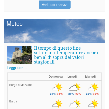
Vedi tutti i servizi
Meteo
Il tempo di questo fine
settimana. temperature ancora
ben al di sopra dei valori
stagionali
Leggi tutto…
Domenica
Lunedì
Martedì
Borgo a Mozzano
25°C
|
36°C
21°C
|
37°C
22°C
|
38°C
Barga