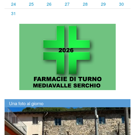
24
25
26
27
28
29
30
31
Una foto al giorno