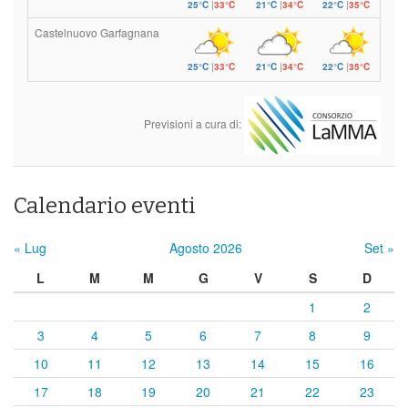
25°C
|
33°C
21°C
|
34°C
22°C
|
35°C
Castelnuovo Garfagnana
25°C
|
33°C
21°C
|
34°C
22°C
|
35°C
Previsioni a cura di:
Calendario eventi
« Lug
Agosto 2026
Set »
L
M
M
G
V
S
D
1
2
3
4
5
6
7
8
9
10
11
12
13
14
15
16
17
18
19
20
21
22
23