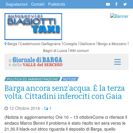
Segnalazioni
Contatti
Pubblicità
Barga
Castelnuovo Garfagnana
Coreglia
Gallicano
Borgo a Mozzano
Bagni di Lucca
Altri comuni
POLITICA ED AMMINISTRAZIONE
NOTIZIE
Barga ancora senz’acqua. Ė la terza
volta. Cittadini inferociti con Gaia
12 Ottobre 2016
-
1
(Notizia in aggiornamento) Ore 10 – 13 ottobreCome ci riferisce il
sindaco Marco Bonini il problema è stato risolto ieri sera verso le
21,30.Il black-out idrico riguarda il deposito di Barga, quello