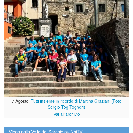
7 Agosto:
Tutti insieme in ricordo di Martina Graziani (Foto
Sergio Tog Togneri)
Vai all'archivio
Video dalla Valle del Serchio su NoiTV