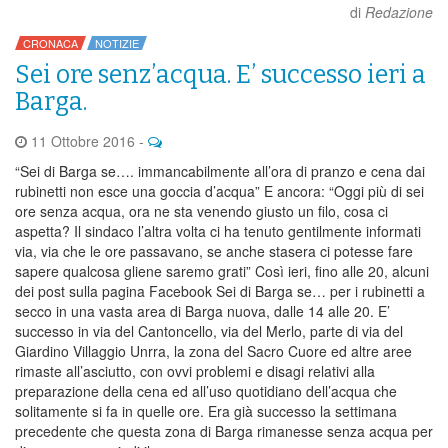
di
Redazione
CRONACA
NOTIZIE
Sei ore senz’acqua. E’ successo ieri a
Barga.
11 Ottobre 2016
-
“Sei di Barga se…. immancabilmente all’ora di pranzo e cena dai
rubinetti non esce una goccia d’acqua” E ancora: “Oggi più di sei
ore senza acqua, ora ne sta venendo giusto un filo, cosa ci
aspetta? Il sindaco l’altra volta ci ha tenuto gentilmente informati
via, via che le ore passavano, se anche stasera ci potesse fare
sapere qualcosa gliene saremo grati” Così ieri, fino alle 20, alcuni
dei post sulla pagina Facebook Sei di Barga se… per i rubinetti a
secco in una vasta area di Barga nuova, dalle 14 alle 20. E’
successo in via del Cantoncello, via del Merlo, parte di via del
Giardino Villaggio Unrra, la zona del Sacro Cuore ed altre aree
rimaste all’asciutto, con ovvi problemi e disagi relativi alla
preparazione della cena ed all’uso quotidiano dell’acqua che
solitamente si fa in quelle ore. Era già successo la settimana
precedente che questa zona di Barga rimanesse senza acqua per