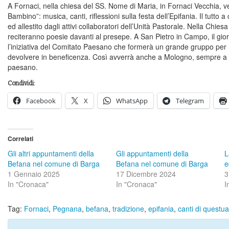
A Fornaci, nella chiesa del SS. Nome di Maria, in Fornaci Vecchia,
Bambino”: musica, canti, riflessioni sulla festa dell’Epifania. Il tutto
ed allestito dagli attivi collaboratori dell’Unità Pastorale. Nella Chies
reciteranno poesie davanti al presepe. A San Pietro in Campo, il gior
l’iniziativa del Comitato Paesano che formerà un grande gruppo per r
devolvere in beneficenza. Così avverrà anche a Mologno, sempre a c
paesano.
Condividi:
Facebook
X
WhatsApp
Telegram
Correlati
Gli altri appuntamenti della
Gli appuntamenti della
L
Befana nel comune di Barga
Befana nel comune di Barga
e
1 Gennaio 2025
17 Dicembre 2024
3
In "Cronaca"
In "Cronaca"
I
Tag:
Fornaci
,
Pegnana
,
befana
,
tradizione
,
epifania
,
canti di questua