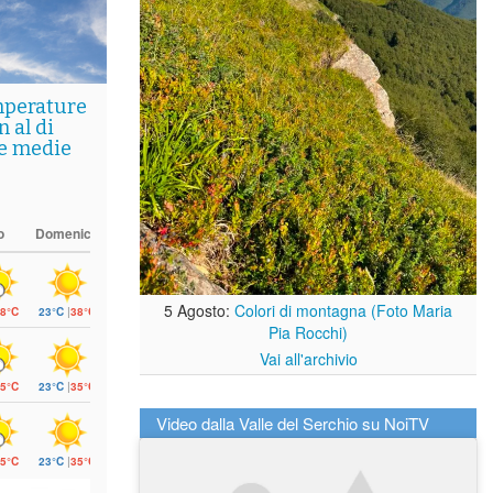
mperature
 al di
le medie
o
Domenica
5 Agosto:
Colori di montagna (Foto Maria
8°C
23°C
|
38°C
Pia Rocchi)
Vai all'archivio
5°C
23°C
|
35°C
Video dalla Valle del Serchio su NoiTV
5°C
23°C
|
35°C