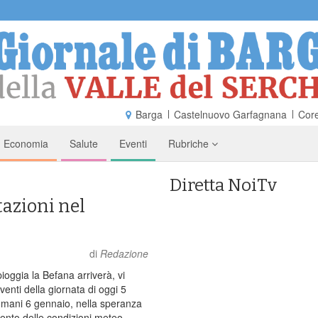
Barga
Castelnuovo Garfagnana
Core
Economia
Salute
Eventi
Rubriche
Diretta NoiTv
tazioni nel
di
Redazione
ioggia la Befana arriverà, vi
venti della giornata di oggi 5
omani 6 gennaio, nella speranza
ento delle condizioni meteo.