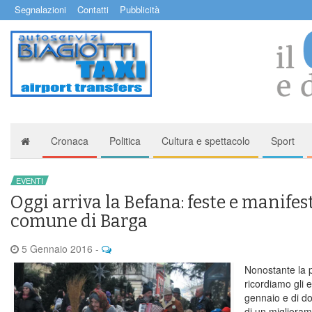
Segnalazioni
Contatti
Pubblicità
Cronaca
Politica
Cultura e spettacolo
Sport
EVENTI
Oggi arriva la Befana: feste e manifes
comune di Barga
5 Gennaio 2016
-
Nonostante la p
ricordiamo gli e
gennaio e di d
di un miglioram