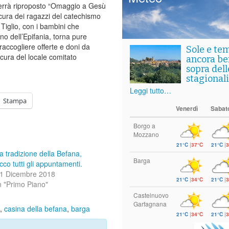
 verrà riproposto “Omaggio a Gesù
 a cura dei ragazzi del catechismo
a Tiglio, con i bambini che
no dell’Epifania, torna pure
accogliere offerte e doni da
Sole e te
ura del locale comitato
ancora ben
sopra del
stagionali
Leggi tutto…
Stampa
Venerdì
Sabat
Borgo a
Mozzano
21°C
|
37°C
21°C
|
3
a tradizione della Befana,
Barga
cco tutti gli appuntamenti.
1 Dicembre 2018
21°C
|
34°C
21°C
|
3
n "Primo Piano"
Castelnuovo
Garfagnana
,
casina della befana
,
barga
21°C
|
34°C
21°C
|
3