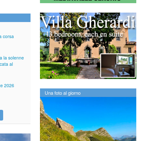
a corsa
ga la solenne
cata al
tte 2026
Una foto al giorno