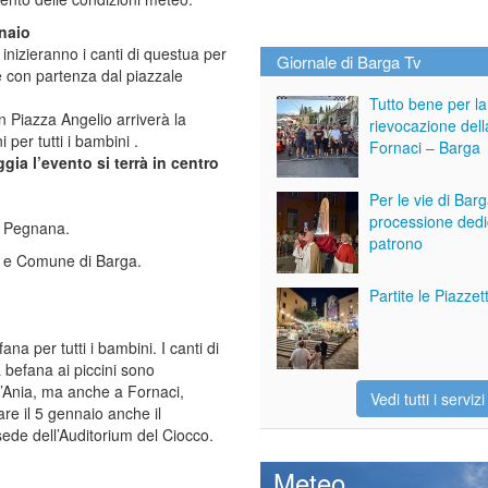
naio
0
inizieranno i canti di questua per
Giornale di Barga Tv
e con partenza dal piazzale
Tutto bene per la
n Piazza Angelio arriverà la
rievocazione dell
per tutti i bambini .
Fornaci – Barga
ggia l’evento si terrà in centro
Per le vie di Bar
processione dedi
 a Pegnana.
patrono
o e Comune di Barga.
Partite le Piazze
ana per tutti i bambini. I canti di
a befana ai piccini sono
l’Ania, ma anche a Fornaci,
Vedi tutti i servizi
re il 5 gennaio anche il
sede dell’Auditorium del Ciocco.
Meteo