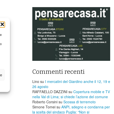
re
to
Commenti recenti
ze
Lino
su
I mercatini del Giardino anche il 12, 19 e
26 agosto
RAFFAELLO DAZZINI
su
​Copertura mobile e TV
nella Val di Lima; si chiede l’azione del comune
Roberto Corsini
su
Scossa di terremoto
Simone Tomei
su
ANPI, sdegno e condanna per
la scelta del sindaco Puglia: “Non si