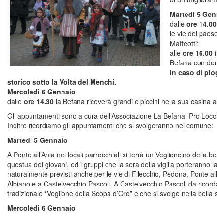
Martedì 5 Gen
dalle
ore 14.0
le vie del paes
Matteotti;
alle
ore 16.00
i
Befana con doni 
In caso di pio
storico sotto la Volta del Menchi.
Mercoledì 6 Gennaio
dalle
ore 14.30
la Befana riceverà grandi e piccini nella sua casina
Gli appuntamenti sono a cura dell’Associazione La Befana, Pro Loc
Inoltre ricordiamo gli appuntamenti che si svolgeranno nel comune:
Martedì 5 Gennaio
A Ponte all’Ania nei locali parrocchiali si terrà un Veglioncino della bef
questua dei giovani, ed i gruppi che la sera della vigilia porteranno l
naturalmente previsti anche per le vie di Filecchio, Pedona, Ponte al
Albiano e a Castelvecchio Pascoli. A Castelvecchio Pascoli da ricorda
tradizionale “Veglione della Scopa d’Oro” e che si svolge nella bella 
Mercoledì 6 Gennaio