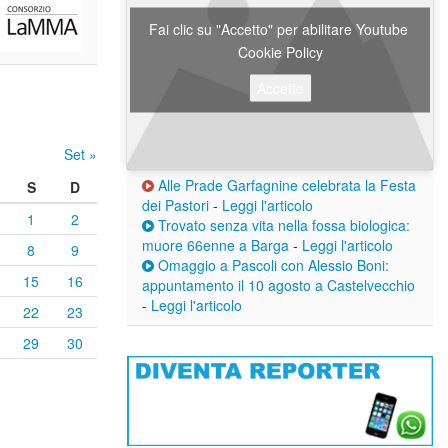
Fai clic su "Accetto" per abilitare Youtube
Cookie Policy
Accetto
Set »
Alle Prade Garfagnine celebrata la Festa
S
D
dei Pastori
-
Leggi l'articolo
1
2
Trovato senza vita nella fossa biologica:
muore 66enne a Barga
-
Leggi l'articolo
8
9
Omaggio a Pascoli con Alessio Boni:
15
16
appuntamento il 10 agosto a Castelvecchio
-
Leggi l'articolo
22
23
29
30