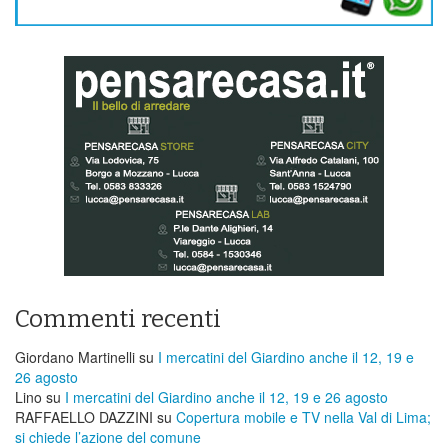
Commenti recenti
Giordano Martinelli
su
I mercatini del Giardino anche il 12, 19 e
26 agosto
Lino
su
I mercatini del Giardino anche il 12, 19 e 26 agosto
RAFFAELLO DAZZINI
su
​Copertura mobile e TV nella Val di Lima;
si chiede l’azione del comune