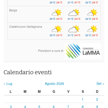
25°C
|
36°C
21°C
|
37°C
22°C
|
38°C
Barga
25°C
|
33°C
21°C
|
34°C
22°C
|
35°C
Castelnuovo Garfagnana
25°C
|
33°C
21°C
|
34°C
22°C
|
35°C
Previsioni a cura di:
Calendario eventi
« Lug
Agosto 2026
Set »
L
M
M
G
V
S
D
1
2
3
4
5
6
7
8
9