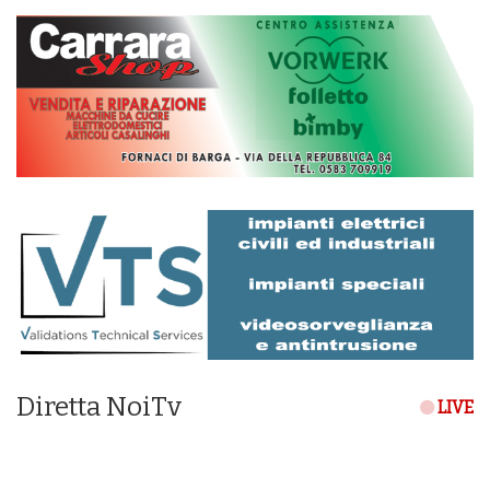
Diretta NoiTv
LIVE