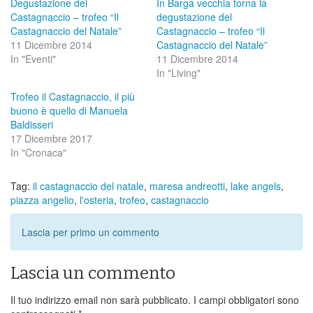
Degustazione del
In Barga vecchia torna la
Castagnaccio – trofeo “Il
degustazione del
Castagnaccio del Natale”
Castagnaccio – trofeo “Il
11 Dicembre 2014
Castagnaccio del Natale”
In "Eventi"
11 Dicembre 2014
In "Living"
Trofeo il Castagnaccio, il più
buono è quello di Manuela
Baldisseri
17 Dicembre 2017
In "Cronaca"
Tag:
il castagnaccio del natale
,
maresa andreotti
,
lake angels
,
piazza angelio
,
l'osteria
,
trofeo
,
castagnaccio
Lascia per primo un commento
Lascia un commento
Il tuo indirizzo email non sarà pubblicato.
I campi obbligatori sono