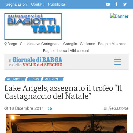
Segnalazioni
Contatti
Pubblicità
Barga
Castelnuovo Garfagnana
Coreglia
Gallicano
Borgo a Mozzano
Bagni di Lucca
Altri comuni
RUBRICHE
LIVING
RUBRICHE
Lake Angels, assegnato il trofeo “Il
Castagnaccio del Natale”
16 Dicembre 2014
-
di
Redazione