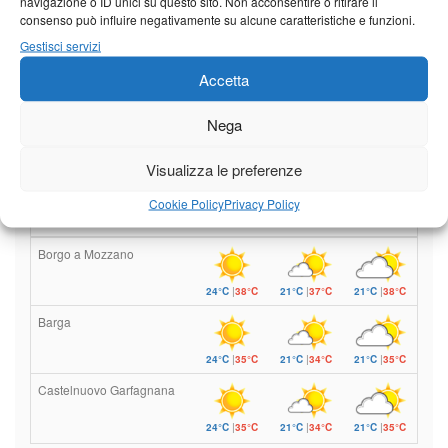
navigazione o ID unici su questo sito. Non acconsentire o ritirare il
consenso può influire negativamente su alcune caratteristiche e funzioni.
Meteo
Gestisci servizi
Accetta
Nega
Sole e temperature ancora ben
al di sopra delle medie stagionali
Visualizza le preferenze
Leggi tutto…
Cookie Policy
Privacy Policy
Giovedì
Venerdì
Sabato
Borgo a Mozzano
24°C
|
38°C
21°C
|
37°C
21°C
|
38°C
Barga
24°C
|
35°C
21°C
|
34°C
21°C
|
35°C
Castelnuovo Garfagnana
24°C
|
35°C
21°C
|
34°C
21°C
|
35°C