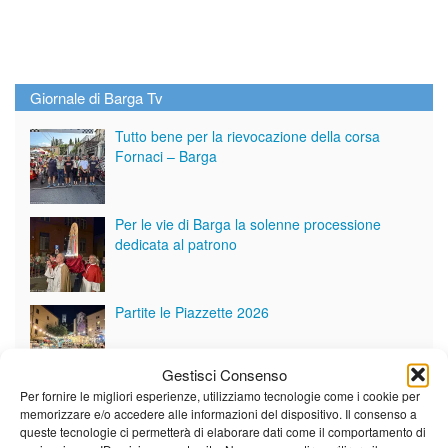
Giornale di Barga Tv
Tutto bene per la rievocazione della corsa
Fornaci – Barga
Per le vie di Barga la solenne processione
dedicata al patrono
Partite le Piazzette 2026
Gestisci Consenso
Per fornire le migliori esperienze, utilizziamo tecnologie come i cookie per
Vedi tutti i servizi
memorizzare e/o accedere alle informazioni del dispositivo. Il consenso a
queste tecnologie ci permetterà di elaborare dati come il comportamento di