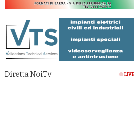
Diretta NoiTv
LIVE