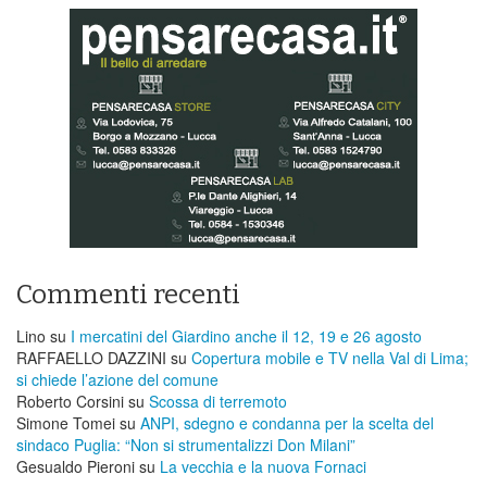
Commenti recenti
Lino
su
I mercatini del Giardino anche il 12, 19 e 26 agosto
RAFFAELLO DAZZINI
su
​Copertura mobile e TV nella Val di Lima;
si chiede l’azione del comune
Roberto Corsini
su
Scossa di terremoto
Simone Tomei
su
ANPI, sdegno e condanna per la scelta del
sindaco Puglia: “Non si strumentalizzi Don Milani”
Gesualdo Pieroni
su
La vecchia e la nuova Fornaci