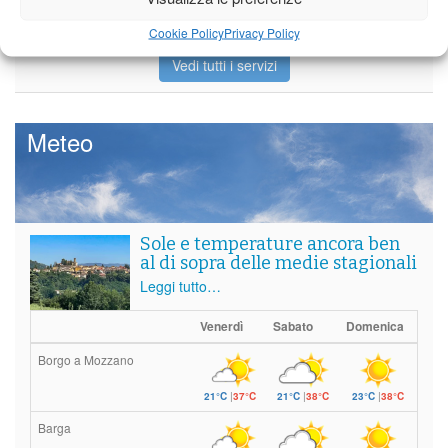
Cookie Policy
Privacy Policy
Vedi tutti i servizi
Meteo
Sole e temperature ancora ben
al di sopra delle medie stagionali
Leggi tutto…
Venerdì
Sabato
Domenica
Borgo a Mozzano
21°C
|
37°C
21°C
|
38°C
23°C
|
38°C
Barga