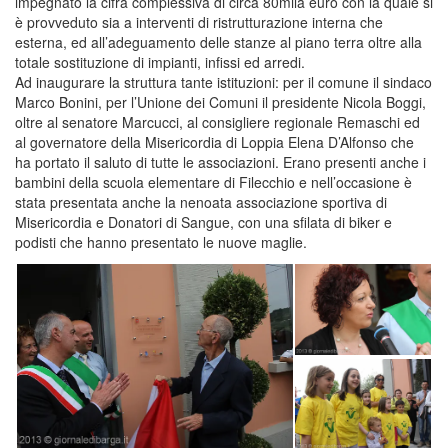
impegnato la cifra complessiva di circa 80mila euro con la quale si
è provveduto sia a interventi di ristrutturazione interna che
esterna, ed all’adeguamento delle stanze al piano terra oltre alla
totale sostituzione di impianti, infissi ed arredi.
Ad inaugurare la struttura tante istituzioni: per il comune il sindaco
Marco Bonini, per l’Unione dei Comuni il presidente Nicola Boggi,
oltre al senatore Marcucci, al consigliere regionale Remaschi ed
al governatore della Misericordia di Loppia Elena D’Alfonso che
ha portato il saluto di tutte le associazioni. Erano presenti anche i
bambini della scuola elementare di Filecchio e nell’occasione è
stata presentata anche la nenoata associazione sportiva di
Misericordia e Donatori di Sangue, con una sfilata di biker e
podisti che hanno presentato le nuove maglie.