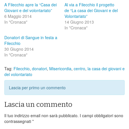
A Filecchio apre la “Casa dei
Al via a Filecchio il progetto
Giovani e del volontariato”
de “La casa dei Giovani e del
6 Maggio 2014
Volontariato”
In "Cronaca"
14 Giugno 2013
In "Cronaca"
Donatori di Sangue in festa a
Filecchio
30 Giugno 2014
In "Cronaca"
Tag:
Filecchio
,
donatori
,
Misericordia
,
centro
,
la casa dei giovani e
del volontariato
Lascia per primo un commento
Lascia un commento
Il tuo indirizzo email non sarà pubblicato.
I campi obbligatori sono
contrassegnati
*