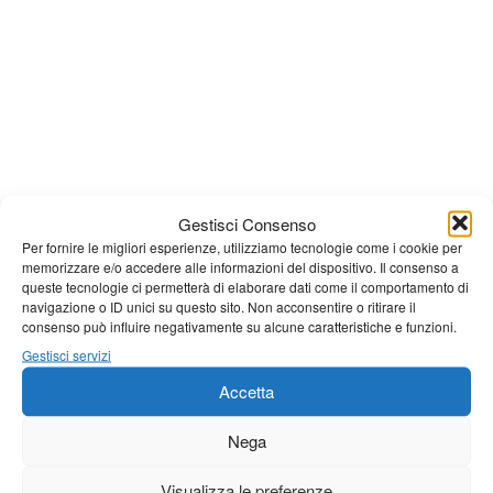
Gestisci Consenso
Giornale di Barga Tv
Per fornire le migliori esperienze, utilizziamo tecnologie come i cookie per
Tutto bene per la rievocazione della corsa
memorizzare e/o accedere alle informazioni del dispositivo. Il consenso a
queste tecnologie ci permetterà di elaborare dati come il comportamento di
Fornaci – Barga
navigazione o ID unici su questo sito. Non acconsentire o ritirare il
consenso può influire negativamente su alcune caratteristiche e funzioni.
Gestisci servizi
Per le vie di Barga la solenne processione
dedicata al patrono
Accetta
Nega
Partite le Piazzette 2026
Visualizza le preferenze