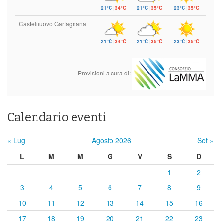
21°C
|
34°C
21°C
|
35°C
23°C
|
35°C
Castelnuovo Garfagnana
21°C
|
34°C
21°C
|
35°C
23°C
|
35°C
Previsioni a cura di:
Calendario eventi
« Lug
Agosto 2026
Set »
L
M
M
G
V
S
D
1
2
3
4
5
6
7
8
9
10
11
12
13
14
15
16
17
18
19
20
21
22
23