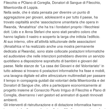
Filecchio e POiano di Coreglia, Donatori di Sangue di Filecchio,
Misericordia di Loppia.
Nella sede, che è stata pensata per divenire un punto di
aggregazione per giovani, adolescenti e per tutto il paese, ha
trovato ospitalità anche ‘associazione umanitaria che opera in
Rwanda, “Amatafrica” che ha tra i fondatori proprio i filecchiesi
dott. Lido e e Anna Stefani che sono stati peraltro coloro che
hanno tagliato il nastro e scoperto la targa che intitola l’edificio.
Al suo interno, oltre all’attività istituzionale delle associazioni
(Amatafrica vi ha realizzato anche una mostra permanente
dedicata al Rwanda), sono state collocate postazioni informatiche
ed audiovisive che nelle intenzioni potrebbero divenire un servizio
quotidiano a disposizione soprattutto di bambini e giovani del
paese. Nelle stanze de “La casa dei Giovani e del Volontariato” in
tutto adesso si trovano 6 postazioni informatiche fra fisse e mobili,
una lavagna digitale ed altre attrezzature multimediali per passare
il tempo in compagnia guidati dai volontari della Misericordia e dei
Donatori di Sangue che, oltre a partecipare economicamente al
progetto insieme al Consorzio Pluvio Irriguo di Filecchio e Piano di
Coreglia, diverranno i veri gestori ed animatori di questi rinnovati
ambienti.
Gli interventi di ristrutturazione e di dotazione informatica hanno