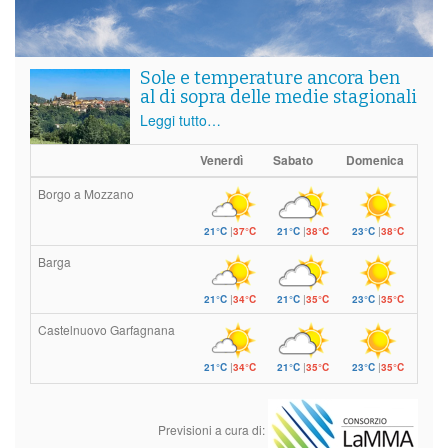
Sole e temperature ancora ben
al di sopra delle medie stagionali
Leggi tutto…
Venerdì
Sabato
Domenica
Borgo a Mozzano
21°C
|
37°C
21°C
|
38°C
23°C
|
38°C
Barga
21°C
|
34°C
21°C
|
35°C
23°C
|
35°C
Castelnuovo Garfagnana
21°C
|
34°C
21°C
|
35°C
23°C
|
35°C
Previsioni a cura di: