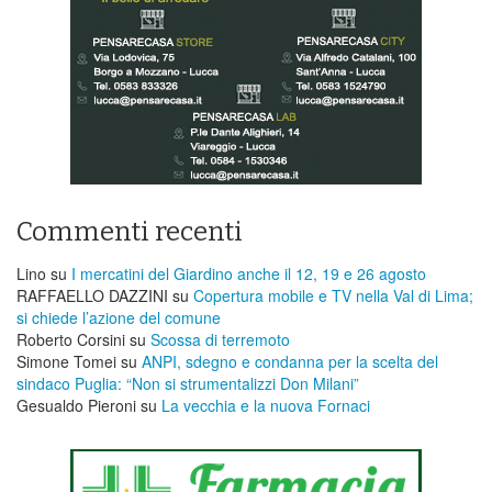
Commenti recenti
Lino
su
I mercatini del Giardino anche il 12, 19 e 26 agosto
RAFFAELLO DAZZINI
su
​Copertura mobile e TV nella Val di Lima;
si chiede l’azione del comune
Roberto Corsini
su
Scossa di terremoto
Simone Tomei
su
ANPI, sdegno e condanna per la scelta del
sindaco Puglia: “Non si strumentalizzi Don Milani”
Gesualdo Pieroni
su
La vecchia e la nuova Fornaci