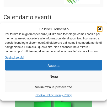
Calendario eventi
« Lug
Agosto 2026
Set »
Gestisci Consenso
Per fornire le migliori esperienze, utilizziamo tecnologie come i cookie per
L
M
M
G
V
S
D
memorizzare e/o accedere alle informazioni del dispositivo. Il consenso a
queste tecnologie ci permetterà di elaborare dati come il comportamento di
1
2
navigazione o ID unici su questo sito. Non acconsentire o ritirare il
3
4
5
6
7
8
9
consenso può influire negativamente su alcune caratteristiche e funzioni.
Gestisci servizi
10
11
12
13
14
15
16
Accetta
17
18
19
20
21
22
23
24
25
26
27
28
29
30
Nega
31
Visualizza le preferenze
Cookie Policy
Privacy Policy