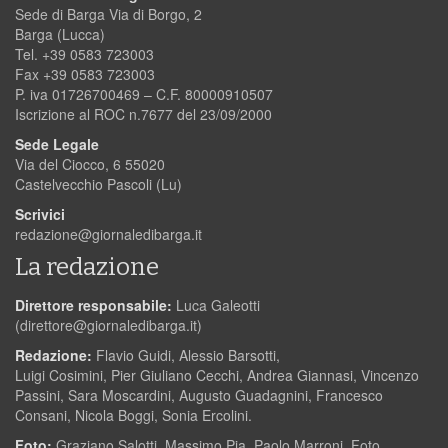
Sede di Barga Via di Borgo, 2
Barga (Lucca)
Tel. +39 0583 723003
Fax +39 0583 723003
P. iva 01726700469 – C.F. 80000910507
Iscrizione al ROC n.7677 del 23/09/2000
Sede Legale
Via del Ciocco, 6 55020
Castelvecchio Pascoli (Lu)
Scrivici
redazione@giornaledibarga.it
La redazione
Direttore responsabile:
Luca Galeotti
(
direttore@giornaledibarga.it
)
Redazione:
Flavio Guidi, Alessio Barsotti,
Luigi Cosimini, Pier Giuliano Cecchi, Andrea Giannasi, Vincenzo
Passini, Sara Moscardini, Augusto Guadagnini, Francesco
Consani, Nicola Boggi, Sonia Ercolini.
Foto:
Graziano Salotti, Massimo Pia, Paolo Marroni, Foto