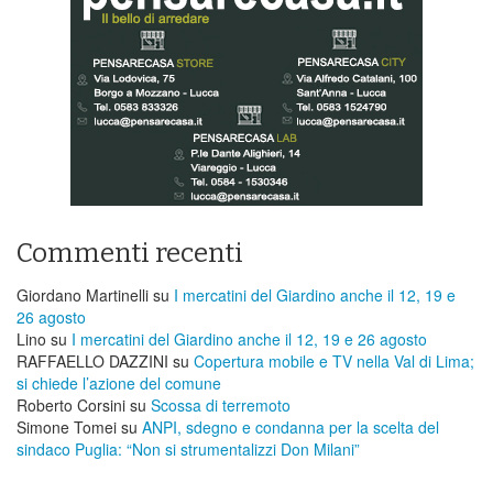
Commenti recenti
Giordano Martinelli
su
I mercatini del Giardino anche il 12, 19 e
26 agosto
Lino
su
I mercatini del Giardino anche il 12, 19 e 26 agosto
RAFFAELLO DAZZINI
su
​Copertura mobile e TV nella Val di Lima;
si chiede l’azione del comune
Roberto Corsini
su
Scossa di terremoto
Simone Tomei
su
ANPI, sdegno e condanna per la scelta del
sindaco Puglia: “Non si strumentalizzi Don Milani”