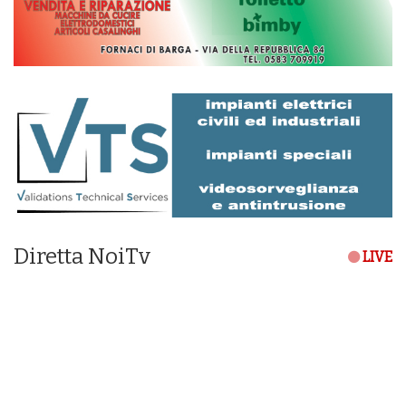
Diretta NoiTv
LIVE