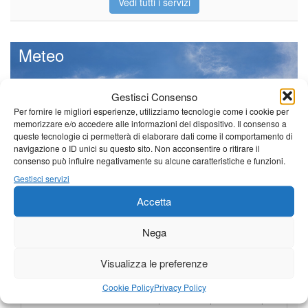
Vedi tutti i servizi
Meteo
Gestisci Consenso
Per fornire le migliori esperienze, utilizziamo tecnologie come i cookie per
memorizzare e/o accedere alle informazioni del dispositivo. Il consenso a
Il tempo di questo fine
queste tecnologie ci permetterà di elaborare dati come il comportamento di
settimana. temperature ancora
navigazione o ID unici su questo sito. Non acconsentire o ritirare il
ben al di sopra dei valori
consenso può influire negativamente su alcune caratteristiche e funzioni.
stagionali
Gestisci servizi
Leggi tutto…
Accetta
Sabato
Domenica
Lunedì
Borgo a Mozzano
Nega
21°C
|
36°C
22°C
|
36°C
22°C
|
35°C
Visualizza le preferenze
Barga
Cookie Policy
Privacy Policy
21°C
|
34°C
22°C
|
34°C
22°C
|
32°C