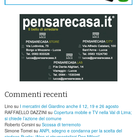
Commenti recenti
Lino
su
I mercatini del Giardino anche il 12, 19 e 26 agosto
RAFFAELLO DAZZINI
su
​Copertura mobile e TV nella Val di Lima;
si chiede l’azione del comune
Roberto Corsini
su
Scossa di terremoto
Simone Tomei
su
ANPI, sdegno e condanna per la scelta del
sindaco Puglia: “Non si strumentalizzi Don Milani”