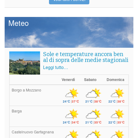
Meteo
Sole e temperature ancora ben
al di sopra delle medie stagionali
Leggi tutto…
Venerdì
Sabato
Domenica
Borgo a Mozzano
24°C
|
37°C
21°C
|
38°C
22°C
|
38°C
Barga
24°C
|
34°C
21°C
|
35°C
22°C
|
35°C
Castelnuovo Garfagnana