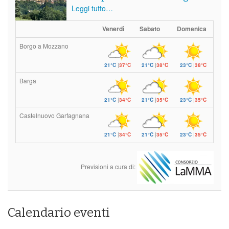
Leggi tutto…
Venerdì
Sabato
Domenica
Borgo a Mozzano
21°C
|
37°C
21°C
|
38°C
23°C
|
38°C
Barga
21°C
|
34°C
21°C
|
35°C
23°C
|
35°C
Castelnuovo Garfagnana
21°C
|
34°C
21°C
|
35°C
23°C
|
35°C
Previsioni a cura di:
Calendario eventi