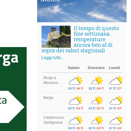
Il tempo di questo
fine settimana.
temperature
ancora ben al di
sopra dei valori stagionali
Leggi tutto…
Sabato
Domenica
Lunedì
Borgo a
Mozzano
23°C
|
36°C
22°C
|
36°C
21°C
|
37°C
Barga
23°C
|
33°C
22°C
|
33°C
21°C
|
34°C
Castelnuovo
Garfagnana
23°C
|
33°C
22°C
|
33°C
21°C
|
34°C