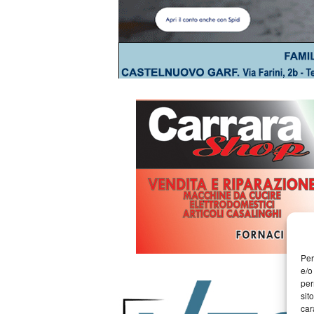
Per
e/o
per
sit
car