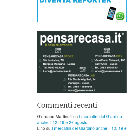
Commenti recenti
Giordano Martinelli
su
I mercatini del Giardino
anche il 12, 19 e 26 agosto
Lino
su
I mercatini del Giardino anche il 12, 19 e