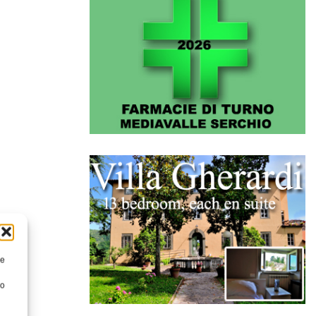
re
to