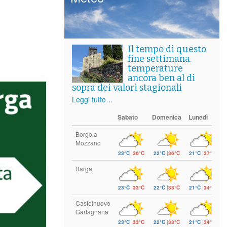
Il tempo di questo
fine settimana.
temperature
ancora ben al di
sopra dei valori stagionali
Leggi tutto…
Sabato
Domenica
Lunedì
Borgo a
Mozzano
23°C
|
36°C
22°C
|
36°C
21°C
|
37°C
Barga
23°C
|
33°C
22°C
|
33°C
21°C
|
34°C
Castelnuovo
Garfagnana
23°C
|
33°C
22°C
|
33°C
21°C
|
34°C