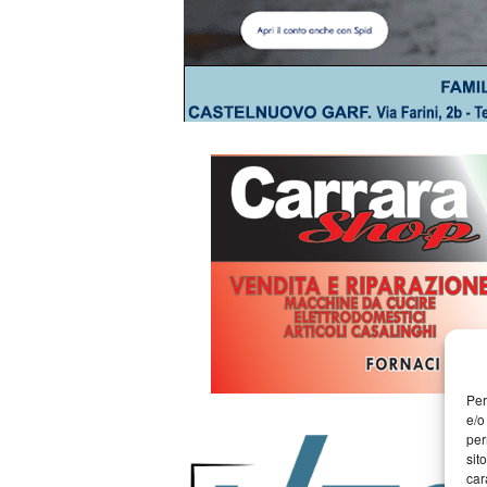
Per
e/o
per
sit
car