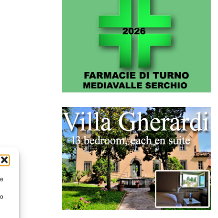
re
to