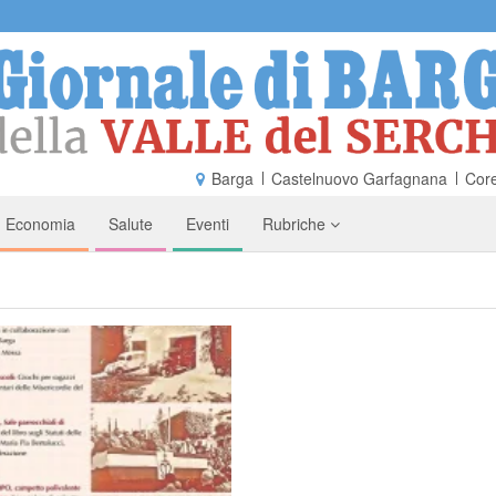
Barga
Castelnuovo Garfagnana
Core
Economia
Salute
Eventi
Rubriche