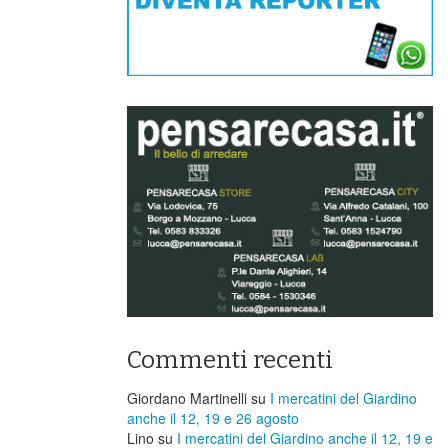
Commenti recenti
Giordano Martinelli
su
I mercatini del Giardino
anche il 12, 19 e 26 agosto
Lino
su
I mercatini del Giardino anche il 12, 19 e