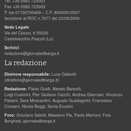
Tel. +39 0583 723003
Fax +39 0583 723003
P. iva 01726700469 – C.F. 80000910507
Iscrizione al ROC n.7677 del 23/09/2000
Sede Legale
Via del Ciocco, 6 55020
Castelvecchio Pascoli (Lu)
Scrivici
redazione@giornaledibarga.it
La redazione
Direttore responsabile:
Luca Galeotti
(
direttore@giornaledibarga.it
)
Redazione:
Flavio Guidi, Alessio Barsotti,
Luigi Cosimini, Pier Giuliano Cecchi, Andrea Giannasi, Vincenzo
Passini, Sara Moscardini, Augusto Guadagnini, Francesco
Consani, Nicola Boggi, Sonia Ercolini.
Foto:
Graziano Salotti, Massimo Pia, Paolo Marroni, Foto
Borghesi, giornaledibarga.it