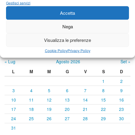
23°C
|
33°C
22°C
|
33°C
21°C
|
34°C
Gestisci servizi
Accetta
Previsioni a cura di:
Nega
Visualizza le preferenze
Calendario eventi
Cookie Policy
Privacy Policy
« Lug
Agosto 2026
Set »
L
M
M
G
V
S
D
1
2
3
4
5
6
7
8
9
10
11
12
13
14
15
16
17
18
19
20
21
22
23
24
25
26
27
28
29
30
31