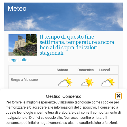
Meteo
Il tempo di questo fine
settimana. temperature ancora
ben al di sopra dei valori
stagionali
Leggi tutto…
Sabato
Domenica
Lunedì
Borgo a Mozzano
23°C
|
36°C
22°C
|
36°C
21°C
|
37°C
Gestisci Consenso
Barga
Per fornire le migliori esperienze, utilizziamo tecnologie come i cookie per
memorizzare e/o accedere alle informazioni del dispositivo. Il consenso a
23°C
|
33°C
22°C
|
33°C
21°C
|
34°C
queste tecnologie ci permetterà di elaborare dati come il comportamento di
navigazione o ID unici su questo sito. Non acconsentire o ritirare il
Castelnuovo Garfagnana
consenso può influire negativamente su alcune caratteristiche e funzioni.