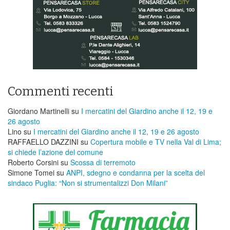
Commenti recenti
Giordano Martinelli
su
I mercatini del Giardino anche il 12, 19 e
26 agosto
Lino
su
I mercatini del Giardino anche il 12, 19 e 26 agosto
RAFFAELLO DAZZINI
su
​Copertura mobile e TV nella Val di Lima;
si chiede l’azione del comune
Roberto Corsini
su
Scossa di terremoto
Simone Tomei
su
ANPI, sdegno e condanna per la scelta del
sindaco Puglia: “Non si strumentalizzi Don Milani”