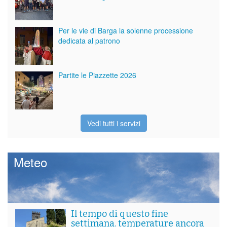
Per le vie di Barga la solenne processione
dedicata al patrono
Partite le Piazzette 2026
Vedi tutti i servizi
Meteo
Il tempo di questo fine
settimana. temperature ancora