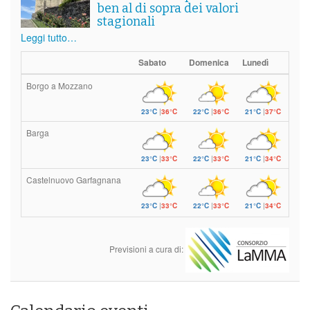
ben al di sopra dei valori
stagionali
Leggi tutto…
Sabato
Domenica
Lunedì
Borgo a Mozzano
23°C
|
36°C
22°C
|
36°C
21°C
|
37°C
Barga
23°C
|
33°C
22°C
|
33°C
21°C
|
34°C
Castelnuovo Garfagnana
23°C
|
33°C
22°C
|
33°C
21°C
|
34°C
Previsioni a cura di: