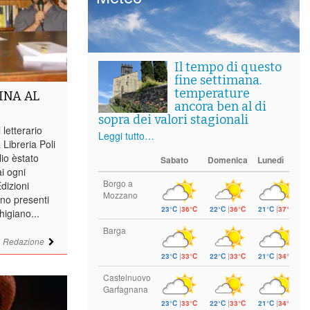
Il tempo di questo
fine settimana.
temperature
INA AL
ancora ben al di
sopra dei valori stagionali
letterario
Leggi tutto…
 Libreria Poli
lio èstato
Sabato
Domenica
Lunedì
i ogni
Borgo a
dizioni
Mozzano
no presenti
23°C
|
36°C
22°C
|
36°C
21°C
|
37°C
higiano...
Barga
i
Redazione
23°C
|
33°C
22°C
|
33°C
21°C
|
34°C
Castelnuovo
Garfagnana
23°C
|
33°C
22°C
|
33°C
21°C
|
34°C