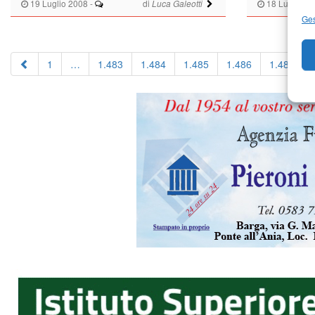
19 Luglio 2008
-
di
18 Luglio 2
Luca Galeotti
Ges
1
…
1.483
1.484
1.485
1.486
1.487