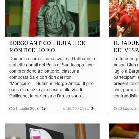
BORGO ANTICO E BUFALI OK
IL RADU
MONTICELLO K.O.
DEI VESP
Domenica sera si sono svolte a Gallicano le
Tutto bene pe
staffette rionali del Palio di San Iacopo, che
Vespa Club 
comprendono tre batterie, ciascuna
luglio a Barg
composta da 4 corridori dei rioni
partecipanti 
“Monticello”, “Bufali” e “Borgo Antico. Il giro
presenti cir
passa in mezzo alle case e alle vie di
che, pur alla
Gallicano; la partenza e l’arrivo sono...
contraddistin
21 Luglio 2008
-
di
20 Luglio 2
Matteo Casci