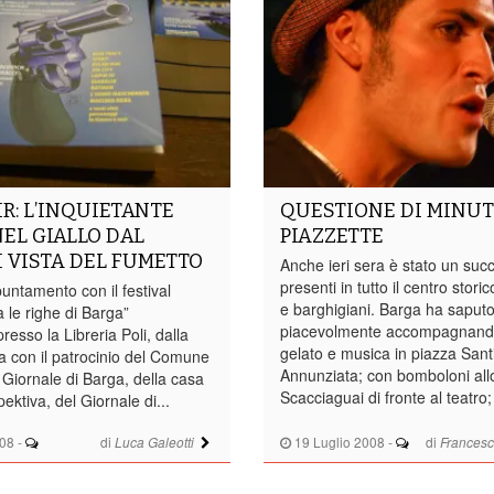
R: L’INQUIETANTE
QUESTIONE DI MINUT
EL GIALLO DAL
PIAZZETTE
 VISTA DEL FUMETTO
Anche ieri sera è stato un suc
presenti in tutto il centro storico
ntamento con il festival
e barghigiani. Barga ha saputo 
a le righe di Barga”
piacevolmente accompagnando
resso la Libreria Poli, dalla
gelato e musica in piazza San
ia con il patrocinio del Comune
Annunziata; con bomboloni all
 Giornale di Barga, della casa
Scacciaguai di fronte al teatro;
pektiva, del Giornale di...
008
-
di
19 Luglio 2008
-
di
Luca Galeotti
Francesc