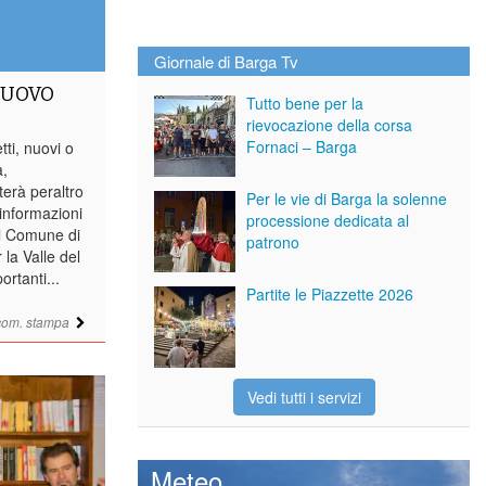
Giornale di Barga Tv
NUOVO
Tutto bene per la
rievocazione della corsa
Fornaci – Barga
tti, nuovi o
a,
erà peraltro
Per le vie di Barga la solenne
 informazioni
processione dedicata al
Il Comune di
patrono
 la Valle del
ortanti...
Partite le Piazzette 2026
com. stampa
Vedi tutti i servizi
Meteo