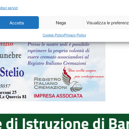
008
-
di
18 Luglio 2008
-
d
Francesca Tognarelli
tisci servizi
Accetta
Nega
Visualizza le preferen
1.488
1.489
1.490
1.491
1.492
1.493
…
1.510
Cookie Policy
Privacy Policy