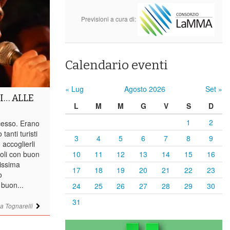
Previsioni a cura di:
Calendario eventi
« Lug
Agosto 2026
Set »
I… ALLE
L
M
M
G
V
S
D
1
2
cesso. Erano
 tanti turisti
3
4
5
6
7
8
9
accoglierli
li con buon
10
11
12
13
14
15
16
tissima
17
18
19
20
21
22
23
o
 buon...
24
25
26
27
28
29
30
31
a Tognarelli