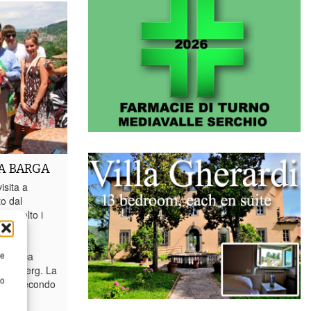
A BARGA
isita a
to dal
 accolto i
zzo
a
re
tedesca
rttemberg. La
to
d è il secondo
is...