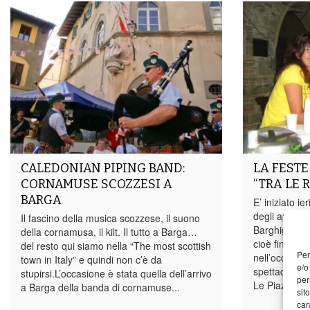
CALEDONIAN PIPING BAND:
LA FESTE
CORNAMUSE SCOZZESI A
“TRA LE 
BARGA
E’ iniziato ie
degli appunta
Il fascino della musica scozzese, il suono
Barghigiani. 
della cornamusa, il kilt. Il tutto a Barga…
cioè fino al 2
del resto qui siamo nella “The most scottish
Per
nell’occasio
town in Italy” e quindi non c’è da
e/o
spettacoli, c
stupirsi.L’occasione è stata quella dell’arrivo
per
Le Piazzette 
a Barga della banda di cornamuse...
sit
car