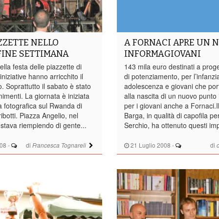
ZZETTE NELLO
A FORNACI APRE UN 
FINE SETTIMANA
INFORMAGIOVANI
ella festa delle piazzette di
143 mila euro destinati a proge
iniziative hanno arricchito il
di potenziamento, per l’infanzi
o. Soprattutto il sabato è stato
adolescenza e giovani che port
nimenti. La giornata è iniziata
alla nascita di un nuovo punto
a fotografica sul Rwanda di
per i giovani anche a Fornaci.
botti. Piazza Angelio, nel
Barga, in qualità di capofila per
 stava riempiendo di gente...
Serchio, ha ottenuto questi imp
008
-
di
21 Luglio 2008
-
di
Francesca Tognareli