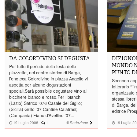
DA COLORDIVINO SI DEGUSTA
DIZIONOI
MONDO N
Per tutto il periodo della festa delle
PUNTO DI
piazzette, nel centro storico di Barga,
l’enoteca Colordivino in piazza Angelio vi
Secondo appu
aspetta per alcune degustazioni
letterario “Tr
speciali.Sarà possibile degustare vino al
organizzato p
bicchiere bianco e rosso.Per i bianchi:
stessa librer
(Lazio) Satrico ‘076 Casale del Giglio;
di Barga, del
(Sicilia) Grillo ’07 Cantine Calatrasi;
editrice Pros
(Campania) Fiano d’Avellino ’07...
19 Luglio 2008
-
1
di
19 Luglio 2
Redazione