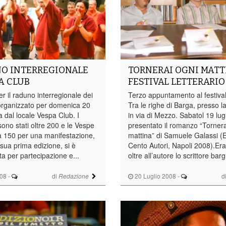
NO INTERREGIONALE
TORNERAI OGNI MATT
A CLUB
FESTIVAL LETTERARIO
r il raduno interregionale dei
Terzo appuntamento al festival 
organizzato per domenica 20
Tra le righe di Barga, presso la
a dal locale Vespa Club. I
in via di Mezzo. Sabatol 19 lug
sono stati oltre 200 e le Vespe
presentato il romanzo “Tornera
ca 150 per una manifestazione,
mattina” di Samuele Galassi (E
 sua prima edizione, si è
Cento Autori, Napoli 2008).Era
ta per partecipazione e...
oltre all’autore lo scrittore barg
008
-
di
20 Luglio 2008
-
d
Redazione