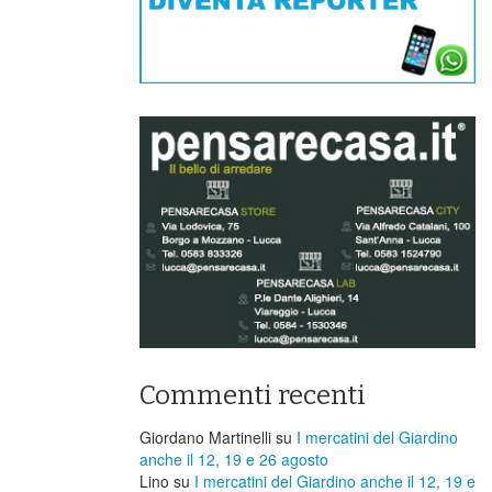
Commenti recenti
Giordano Martinelli
su
I mercatini del Giardino
anche il 12, 19 e 26 agosto
Lino
su
I mercatini del Giardino anche il 12, 19 e