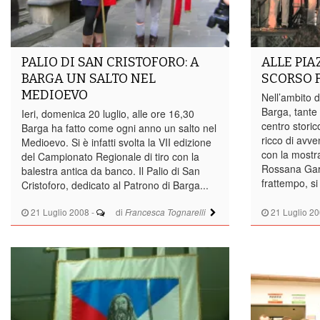
PALIO DI SAN CRISTOFORO: A
ALLE PIA
BARGA UN SALTO NEL
SCORSO 
MEDIOEVO
Nell’ambito d
Barga, tante 
Ieri, domenica 20 luglio, alle ore 16,30
centro storic
Barga ha fatto come ogni anno un salto nel
ricco di avve
Medioevo. Si è infatti svolta la VII edizione
con la mostr
del Campionato Regionale di tiro con la
Rossana Gari
balestra antica da banco. Il Palio di San
frattempo, si
Cristoforo, dedicato al Patrono di Barga...
21 Luglio 2008
-
di
21 Luglio 2
Francesca Tognarelli