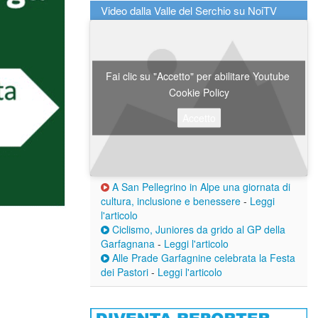
Video dalla Valle del Serchio su NoiTV
Fai clic su "Accetto" per abilitare Youtube
Cookie Policy
Accetto
A San Pellegrino in Alpe una giornata di
cultura, inclusione e benessere
-
Leggi
l'articolo
Ciclismo, Juniores da grido al GP della
Garfagnana
-
Leggi l'articolo
Alle Prade Garfagnine celebrata la Festa
dei Pastori
-
Leggi l'articolo