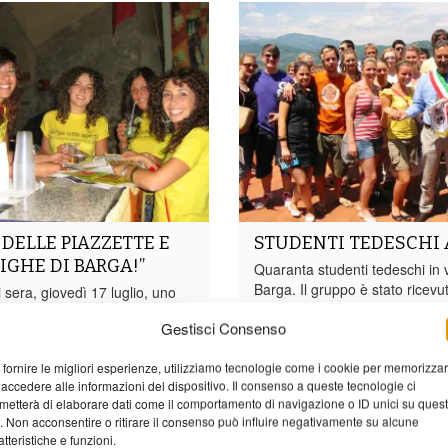
 DELLE PIAZZETTE E
STUDENTI TEDESCHI 
RIGHE DI BARGA!”
Quaranta studenti tedeschi in v
Barga. Il gruppo è stato ricevu
ri sera, giovedì 17 luglio, uno
sindaco Umberto Sereni che ha
menti più attesi dai
Gestisci Consenso
ragazzi sulla terrazza del Pala
La festa durerà per dieci giorni
Comunale.Il gruppo arrivava d
7 luglio. Barga vecchia offrirà
 fornire le migliori esperienze, utilizziamo tecnologie come i cookie per memorizza
Schwäbisch Gmünd, una città 
ne un mix di gastronomia,
 accedere alle informazioni del dispositivo. Il consenso a queste tecnologie ci
situata nel land del Baden-Wü
oncerti, mostre e tanta musica.
metterà di elaborare dati come il comportamento di navigazione o ID unici su ques
città ha oltre 60mila abitanti e
sono tre: In Piazza Angelio è...
o. Non acconsentire o ritirare il consenso può influire negativamente su alcune
più grande comune del Landkre
atteristiche e funzioni.