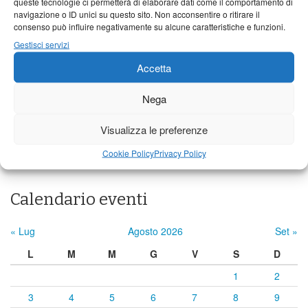
queste tecnologie ci permetterà di elaborare dati come il comportamento di
24°C
|
37°C
21°C
|
38°C
22°C
|
38°C
navigazione o ID unici su questo sito. Non acconsentire o ritirare il
Barga
consenso può influire negativamente su alcune caratteristiche e funzioni.
Gestisci servizi
24°C
|
34°C
21°C
|
35°C
22°C
|
35°C
Accetta
Castelnuovo Garfagnana
24°C
|
34°C
22°C
|
35°C
22°C
|
35°C
Nega
Visualizza le preferenze
Previsioni a cura di:
Cookie Policy
Privacy Policy
Calendario eventi
« Lug
Agosto 2026
Set »
L
M
M
G
V
S
D
1
2
3
4
5
6
7
8
9