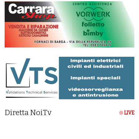
Diretta NoiTv
LIVE