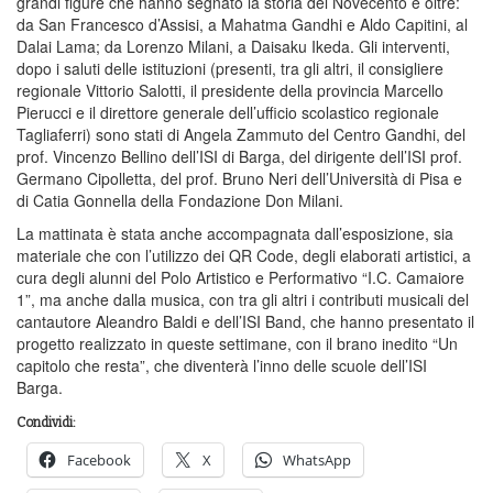
grandi figure che hanno segnato la storia del Novecento e oltre:
da San Francesco d’Assisi, a Mahatma Gandhi e Aldo Capitini, al
Dalai Lama; da Lorenzo Milani, a Daisaku Ikeda. Gli interventi,
dopo i saluti delle istituzioni (presenti, tra gli altri, il consigliere
regionale Vittorio Salotti, il presidente della provincia Marcello
Pierucci e il direttore generale dell’ufficio scolastico regionale
Tagliaferri) sono stati di Angela Zammuto del Centro Gandhi, del
prof. Vincenzo Bellino dell’ISI di Barga, del dirigente dell’ISI prof.
Germano Cipolletta, del prof. Bruno Neri dell’Università di Pisa e
di Catia Gonnella della Fondazione Don Milani.
La mattinata è stata anche accompagnata dall’esposizione, sia
materiale che con l’utilizzo dei QR Code, degli elaborati artistici, a
cura degli alunni del Polo Artistico e Performativo “I.C. Camaiore
1”, ma anche dalla musica, con tra gli altri i contributi musicali del
cantautore Aleandro Baldi e dell’ISI Band, che hanno presentato il
progetto realizzato in queste settimane, con il brano inedito “Un
capitolo che resta”, che diventerà l’inno delle scuole dell’ISI
Barga.
Condividi:
Facebook
X
WhatsApp