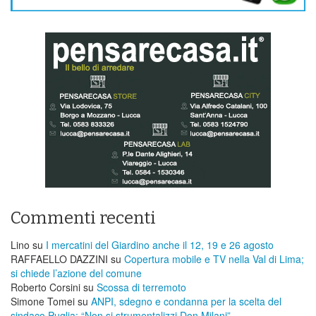
Commenti recenti
Lino
su
I mercatini del Giardino anche il 12, 19 e 26 agosto
RAFFAELLO DAZZINI
su
​Copertura mobile e TV nella Val di Lima;
si chiede l’azione del comune
Roberto Corsini
su
Scossa di terremoto
Simone Tomei
su
ANPI, sdegno e condanna per la scelta del
sindaco Puglia: “Non si strumentalizzi Don Milani”