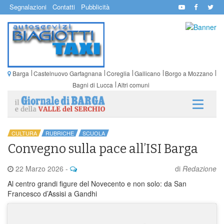
Segnalazioni
Contatti
Pubblicità
Barga
Castelnuovo Garfagnana
Coreglia
Gallicano
Borgo a Mozzano
Bagni di Lucca
Altri comuni
CULTURA
RUBRICHE
SCUOLA
Convegno sulla pace all’ISI Barga
22 Marzo 2026
-
di
Redazione
Al centro grandi figure del Novecento e non solo: da San
Francesco d’Assisi a Gandhi