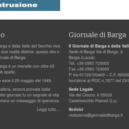
mo
Giornale di Barga
arga e della Valle del Serchio vive
Il Giornale di Barga e della Val
 due realtà distinte: questo sito e
Sede di Barga Via di Borgo, 2
ornale di Barga.
Barga (Lucca)
Tel. +39 0583 723003
Barga è un mensile con oltre 65
Fax +39 0583 723003
le spalle.
P. iva 01726700469 – C.F. 800
 esce il 29 maggio del 1949.
Iscrizione al ROC n.7677 del 23
 allora, ancora provata dalla
Sede Legale
 del giornale fu un segnale di vita
Via del Ciocco, 6 55020
ortare un messaggio di speranza.
Castelvecchio Pascoli (Lu)
Leggi tutto…
Scrivici
redazione@giornaledibarga.it