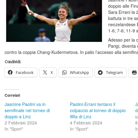
doppio alle Fin
Sara Errani la 
battuta in tre 
neozelandese Er
1-6; 7-6; 11-9 
Adesso per la c
Parigi, diventa 
contro la coppia Chang-Kudermetova. In palio l’accesso alla semifina
Condividi:
Facebook
X
WhatsApp
Telegram
Correlati
Jasmine Paolini va in
Paolini-Errani tentano il
J
semifinale nel torneo di
colpaccio al torneo di doppio
d
doppio a Linz
Wta di Linz
u
2 Febbraio 2024
4 Febbraio 2024
8
In "Sport"
In "Sport"
I