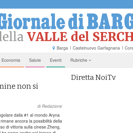
Barga
Castelnuovo Garfagnana
Core
Economia
Salute
Eventi
Rubriche
Diretta NoiTv
mine non si
di
Redazione
ingolare dalla #1 al mondo Aryna
imane ancora la possibilità della
so di vittoria sulla cinese Zheng,
i ha perso anche nel torneo di