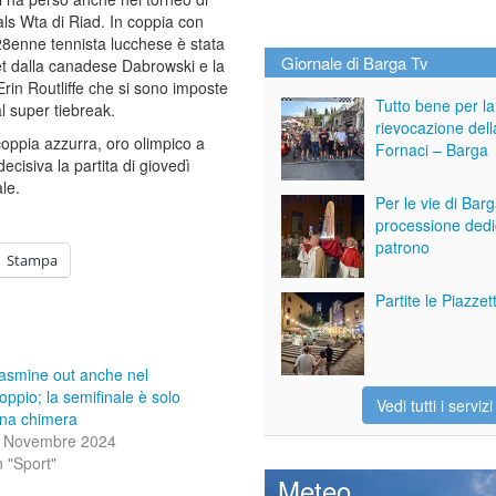
als Wta di Riad. In coppia con
28enne tennista lucchese è stata
Giornale di Barga Tv
set dalla canadese Dabrowski e la
in Routliffe che si sono imposte
Tutto bene per la
al super tiebreak.
rievocazione dell
oppia azzurra, oro olimpico a
Fornaci – Barga
decisiva la partita di giovedì
le.
Per le vie di Bar
processione dedi
patrono
Stampa
Partite le Piazze
asmine out anche nel
oppio; la semifinale è solo
Vedi tutti i servizi
na chimera
 Novembre 2024
n "Sport"
Meteo