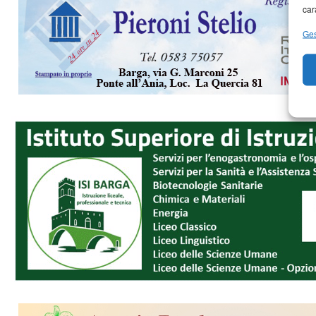
car
Ges