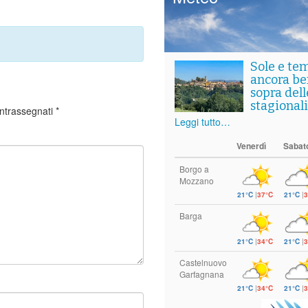
Sole e te
ancora ben
sopra del
stagionali
ontrassegnati
*
Leggi tutto…
Venerdì
Sabat
Borgo a
Mozzano
21°C
|
37°C
21°C
|
3
Barga
21°C
|
34°C
21°C
|
3
Castelnuovo
Garfagnana
21°C
|
34°C
21°C
|
3