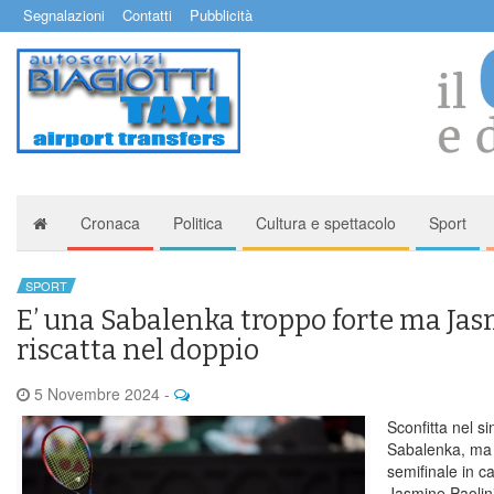
Segnalazioni
Contatti
Pubblicità
Cronaca
Politica
Cultura e spettacolo
Sport
SPORT
E’ una Sabalenka troppo forte ma Jas
riscatta nel doppio
5 Novembre 2024
-
Sconfitta nel s
Sabalenka, ma r
semifinale in ca
Jasmine Paolin