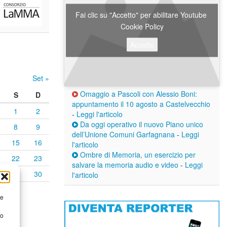
Fai clic su "Accetto" per abilitare Youtube
Cookie Policy
Accetto
Set »
Omaggio a Pascoli con Alessio Boni:
S
D
appuntamento il 10 agosto a Castelvecchio
1
2
-
Leggi l'articolo
Da oggi operativo il nuovo Piano unico
8
9
dell’Unione Comuni Garfagnana
-
Leggi
15
16
l'articolo
Ombre di Memoria, un esercizio per
22
23
salvare la memoria audio e video
-
Leggi
29
30
l'articolo
re
to