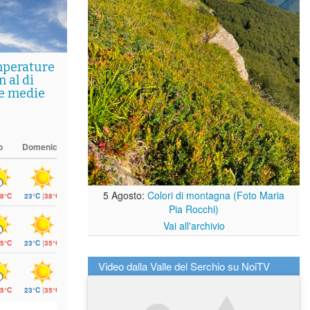
mperature
 al di
le medie
o
Domenica
5 Agosto:
Colori di montagna (Foto Maria
8°C
23°C
|
38°C
Pia Rocchi)
Vai all'archivio
5°C
23°C
|
35°C
Video dalla Valle del Serchio su NoiTV
5°C
23°C
|
35°C