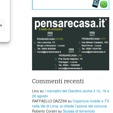
ze
Commenti recenti
Lino
su
I mercatini del Giardino anche il 12, 19 e
26 agosto
RAFFAELLO DAZZINI
su
​Copertura mobile e TV
nella Val di Lima; si chiede l’azione del comune
Roberto Corsini
su
Scossa di terremoto