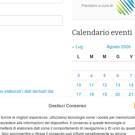
Previsioni a cura di:
Calendario eventi
« Lug
Agosto 2026
L
M
M
G
V
3
4
5
6
7
10
11
12
13
14
elaborati i dati derivati dai
17
18
19
20
21
24
25
26
27
28
Gestisci Consenso
31
 fornire le migliori esperienze, utilizziamo tecnologie come i cookie per memorizza
 accedere alle informazioni del dispositivo. Il consenso a queste tecnologie ci
metterà di elaborare dati come il comportamento di navigazione o ID unici su ques
o. Non acconsentire o ritirare il consenso può influire negativamente su alcune