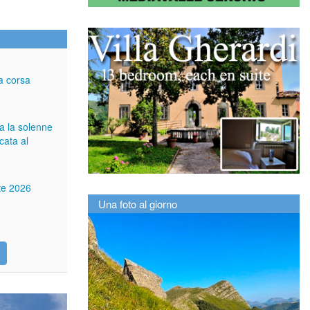
a corsa
ga la solenne
cata al
tte 2026
Una foto al giorno