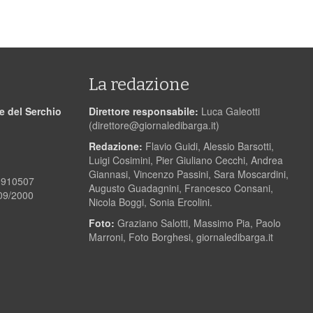
La redazione
le del Serchio
Direttore responsabile:
Luca Galeotti
(
direttore@giornaledibarga.it
)
Redazione:
Flavio Guidi, Alessio Barsotti,
Luigi Cosimini, Pier Giuliano Cecchi, Andrea
Giannasi, Vincenzo Passini, Sara Moscardini,
00910507
Augusto Guadagnini, Francesco Consani,
/09/2000
Nicola Boggi, Sonia Ercolini.
Foto:
Graziano Salotti, Massimo Pia, Paolo
Marroni, Foto Borghesi, giornaledibarga.it