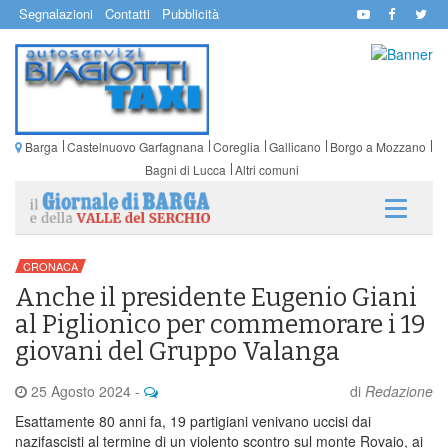
Segnalazioni
Contatti
Pubblicità
Barga
Castelnuovo Garfagnana
Coreglia
Gallicano
Borgo a Mozzano
Bagni di Lucca
Altri comuni
CRONACA
Anche il presidente Eugenio Giani
al Piglionico per commemorare i 19
giovani del Gruppo Valanga
25 Agosto 2024
-
di
Redazione
Esattamente 80 anni fa, 19 partigiani venivano uccisi dai
nazifascisti al termine di un violento scontro sul monte Rovaio, ai