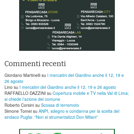
Commenti recenti
Giordano Martinelli
su
I mercatini del Giardino anche il 12, 19 e
26 agosto
Lino
su
I mercatini del Giardino anche il 12, 19 e 26 agosto
RAFFAELLO DAZZINI
su
​Copertura mobile e TV nella Val di Lima;
si chiede l’azione del comune
Roberto Corsini
su
Scossa di terremoto
Simone Tomei
su
ANPI, sdegno e condanna per la scelta del
sindaco Puglia: “Non si strumentalizzi Don Milani”