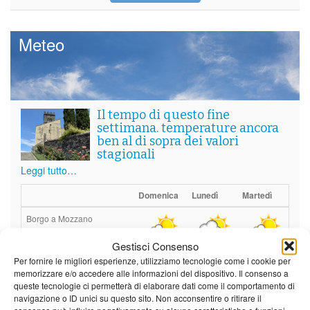
Meteo
Il tempo di questo fine
settimana. temperature ancora
ben al di sopra dei valori
stagionali
Leggi tutto…
Domenica
Lunedì
Martedì
Borgo a Mozzano
Gestisci Consenso
22°C
|
36°C
21°C
|
37°C
21°C
|
37°C
Per fornire le migliori esperienze, utilizziamo tecnologie come i cookie per
Barga
memorizzare e/o accedere alle informazioni del dispositivo. Il consenso a
queste tecnologie ci permetterà di elaborare dati come il comportamento di
22°C
|
33°C
21°C
|
34°C
21°C
|
34°C
navigazione o ID unici su questo sito. Non acconsentire o ritirare il