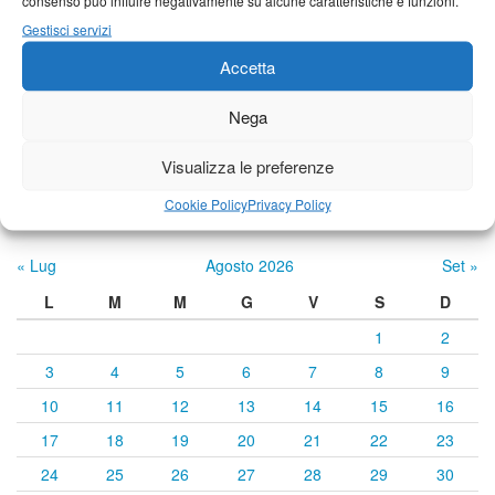
consenso può influire negativamente su alcune caratteristiche e funzioni.
Castelnuovo Garfagnana
Gestisci servizi
22°C
|
33°C
21°C
|
34°C
21°C
|
34°C
Accetta
Nega
Previsioni a cura di:
Visualizza le preferenze
Cookie Policy
Privacy Policy
Calendario eventi
« Lug
Agosto 2026
Set »
L
M
M
G
V
S
D
1
2
3
4
5
6
7
8
9
10
11
12
13
14
15
16
17
18
19
20
21
22
23
24
25
26
27
28
29
30