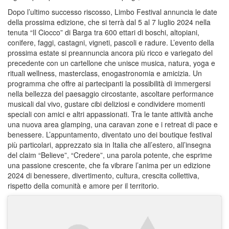
Dopo l’ultimo successo riscosso, Limbo Festival annuncia le date
della prossima edizione, che si terrà dal 5 al 7 luglio 2024 nella
tenuta “Il Ciocco” di Barga tra 600 ettari di boschi, altopiani,
conifere, faggi, castagni, vigneti, pascoli e radure. L’evento della
prossima estate si preannuncia ancora più ricco e variegato del
precedente con un cartellone che unisce musica, natura, yoga e
rituali wellness, masterclass, enogastronomia e amicizia. Un
programma che offre ai partecipanti la possibilità di immergersi
nella bellezza del paesaggio circostante, ascoltare performance
musicali dal vivo, gustare cibi deliziosi e condividere momenti
speciali con amici e altri appassionati. Tra le tante attività anche
una nuova area glamping, una caravan zone e i retreat di pace e
benessere. L’appuntamento, diventato uno dei boutique festival
più particolari, apprezzato sia in Italia che all’estero, all’insegna
del claim “Believe”, “Credere”, una parola potente, che esprime
una passione crescente, che fa vibrare l’anima per un edizione
2024 di benessere, divertimento, cultura, crescita collettiva,
rispetto della comunità e amore per il territorio.