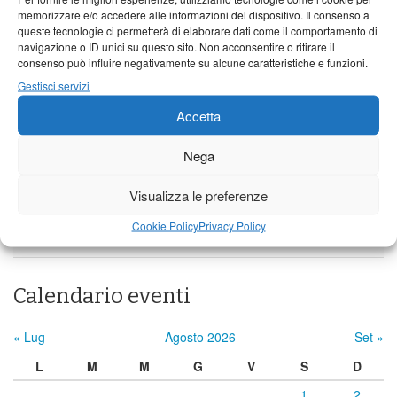
Borgo a Mozzano
memorizzare e/o accedere alle informazioni del dispositivo. Il consenso a
queste tecnologie ci permetterà di elaborare dati come il comportamento di
24°C
|
37°C
21°C
|
36°C
22°C
|
36°C
navigazione o ID unici su questo sito. Non acconsentire o ritirare il
consenso può influire negativamente su alcune caratteristiche e funzioni.
Barga
Gestisci servizi
24°C
|
34°C
21°C
|
34°C
22°C
|
34°C
Accetta
Castelnuovo Garfagnana
Nega
24°C
|
34°C
22°C
|
35°C
22°C
|
34°C
Visualizza le preferenze
Previsioni a cura di:
Cookie Policy
Privacy Policy
Calendario eventi
« Lug
Agosto 2026
Set »
L
M
M
G
V
S
D
1
2