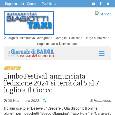
Segnalazioni
Contatti
Pubblicità
Barga
Castelnuovo Garfagnana
Coreglia
Gallicano
Borgo a Mozzano
Bagni di Lucca
Altri comuni
CULTURA
Limbo Festival, annunciata
l’edizione 2024: si terrà dal 5 al 7
luglio a Il Ciocco
28 Novembre 2023
-
di
Redazione
Il claim scelto è “Believe”, “Credere”. Già disponibili online i
biglietti per i pacchetti “Bosco Glamping”, “Eco Hotel” e “Caravan”.