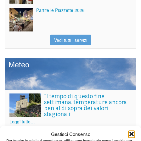
Partite le Piazzette 2026
Vedi tutti i servizi
Meteo
Il tempo di questo fine
settimana. temperature ancora
ben al di sopra dei valori
stagionali
Leggi tutto…
Venerdì
Sabato
Domenica
Gestisci Consenso
Per fornire le migliori esperienze, utilizziamo tecnologie come i cookie per