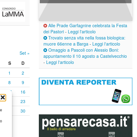
Alle Prade Garfagnine celebrata la Festa
dei Pastori
-
Leggi l'articolo
Trovato senza vita nella fossa biologica:
muore 66enne a Barga
-
Leggi l'articolo
Omaggio a Pascoli con Alessio Boni:
Set »
appuntamento il 10 agosto a Castelvecchio
-
Leggi l'articolo
S
D
1
2
8
9
15
16
22
23
re
29
30
to