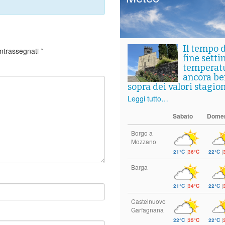
Il tempo 
ontrassegnati
*
fine setti
temperat
ancora ben
sopra dei valori stagion
Leggi tutto…
Sabato
Dome
Borgo a
Mozzano
21°C
|
36°C
22°C
|
Barga
21°C
|
34°C
22°C
|
Castelnuovo
Garfagnana
22°C
|
35°C
22°C
|