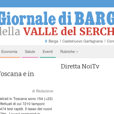
Barga
Castelnuovo Garfagnana
Core
Economia
Salute
Eventi
Rubriche
Diretta NoiTv
Toscana e in
di
Redazione
gistrati in Toscana sono 154 (+23)
ffettuati di cui 7210 tamponi
74 test rapidi. Il tasso dei nuovi
0,78%. I nuovi contagiati in