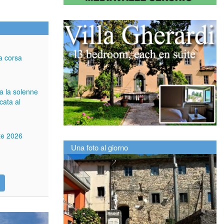
a corsa
ga la solenne
cata al
tte 2026
Una foto al giorno