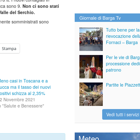
ucca sono 9.
Non ci sono stati
Valle del Serchio.
Giornale di Barga Tv
lmente somministrati sono
Tutto bene per la
rievocazione dell
Fornaci – Barga
Stampa
Per le vie di Bar
processione dedi
patrono
eno casi in Toscana e a
Partite le Piazze
ucca ma il tasso dei nuovi
ositivi schizza al 2,35%
2 Novembre 2021
n "Salute e Benessere"
Vedi tutti i servizi
Meteo