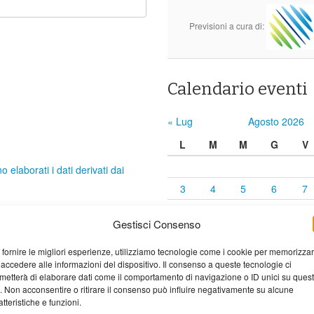
Previsioni a cura di:
Calendario eventi
« Lug
Agosto 2026
L
M
M
G
V
elaborati i dati derivati dai
3
4
5
6
7
10
11
12
13
14
Gestisci Consenso
17
18
19
20
21
 fornire le migliori esperienze, utilizziamo tecnologie come i cookie per memorizza
24
25
26
27
28
 accedere alle informazioni del dispositivo. Il consenso a queste tecnologie ci
31
metterà di elaborare dati come il comportamento di navigazione o ID unici su ques
o. Non acconsentire o ritirare il consenso può influire negativamente su alcune
atteristiche e funzioni.