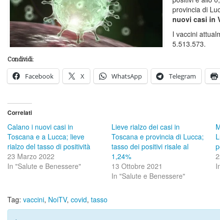
provincia di L
nuovi casi in 
I vaccini attua
5.513.573.
Condividi:
Facebook
X
WhatsApp
Telegram
Correlati
Calano i nuovi casi in
Lieve rialzo dei casi in
M
Toscana e a Lucca; lieve
Toscana e provincia di Lucca;
L
rialzo del tasso di positività
tasso dei positivi risale al
p
23 Marzo 2022
1,24%
2
In "Salute e Benessere"
13 Ottobre 2021
I
In "Salute e Benessere"
Tag:
vaccini
,
NoiTV
,
covid
,
tasso