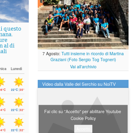
di questo
mana.
ure
 al di
ali
7 Agosto:
Tutti insieme in ricordo di Martina
Graziani (Foto Sergio Tog Togneri)
Vai all'archivio
nica
Lunedì
Video dalla Valle del Serchio su NoiTV
36°C
22°C
|
35°C
34°C
22°C
|
32°C
Fai clic su "Accetto" per abilitare Youtube
Cookie Policy
Accetto
34°C
22°C
|
32°C