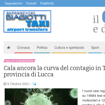
Segnalazioni
Contatti
Pubblicità
Cronaca
Politica
Cultura e spettacolo
Sport
SALUTE E BENESSERE
Cala ancora la curva del contagio in 
provincia di Lucca
5 Ottobre 2021
-
I nuovi casi re
su 19684 test e
molecolari e 124
positivi è allo 