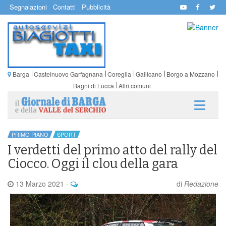
Segnalazioni
Contatti
Pubblicità
Barga
Castelnuovo Garfagnana
Coreglia
Gallicano
Borgo a Mozzano
Bagni di Lucca
Altri comuni
PRIMO PIANO
SPORT
I verdetti del primo atto del rally del
Ciocco. Oggi il clou della gara
13 Marzo 2021
-
di
Redazione