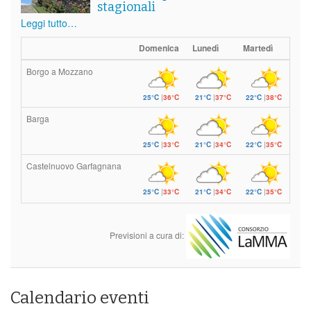
stagionali
Leggi tutto…
Domenica
Lunedì
Martedì
Borgo a Mozzano
25°C
|
36°C
21°C
|
37°C
22°C
|
38°C
Barga
25°C
|
33°C
21°C
|
34°C
22°C
|
35°C
Castelnuovo Garfagnana
25°C
|
33°C
21°C
|
34°C
22°C
|
35°C
Previsioni a cura di:
Calendario eventi