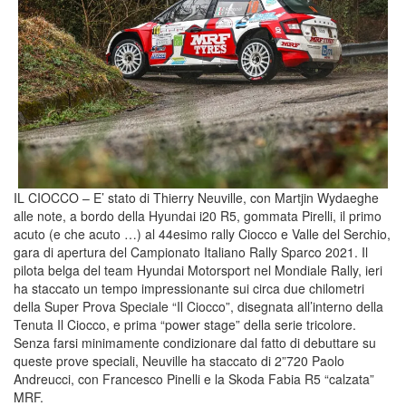
IL CIOCCO – E’ stato di Thierry Neuville, con Martjin Wydaeghe
alle note, a bordo della Hyundai i20 R5, gommata Pirelli, il primo
acuto (e che acuto …) al 44esimo rally Ciocco e Valle del Serchio,
gara di apertura del Campionato Italiano Rally Sparco 2021. Il
pilota belga del team Hyundai Motorsport nel Mondiale Rally, ieri
ha staccato un tempo impressionante sui circa due chilometri
della Super Prova Speciale “Il Ciocco”, disegnata all’interno della
Tenuta Il Ciocco, e prima “power stage” della serie tricolore.
Senza farsi minimamente condizionare dal fatto di debuttare su
queste prove speciali, Neuville ha staccato di 2”720 Paolo
Andreucci, con Francesco Pinelli e la Skoda Fabia R5 “calzata”
MRF.