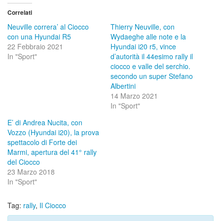
Correlati
Neuville correra’ al Ciocco
Thierry Neuville, con
con una Hyundai R5
Wydaeghe alle note e la
22 Febbraio 2021
Hyundai i20 r5, vince
In "Sport"
d’autorità il 44esimo rally il
ciocco e valle del serchio.
secondo un super Stefano
Albertini
14 Marzo 2021
In "Sport"
E’ di Andrea Nucita, con
Vozzo (Hyundai i20), la prova
spettacolo di Forte dei
Marmi, apertura del 41° rally
del Ciocco
23 Marzo 2018
In "Sport"
Tag:
rally
,
Il Ciocco