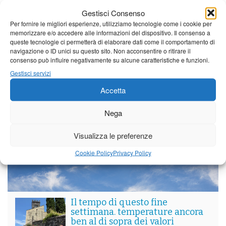
Gestisci Consenso
Per le vie di Barga la solenne processione
Per fornire le migliori esperienze, utilizziamo tecnologie come i cookie per
dedicata al patrono
memorizzare e/o accedere alle informazioni del dispositivo. Il consenso a
queste tecnologie ci permetterà di elaborare dati come il comportamento di
navigazione o ID unici su questo sito. Non acconsentire o ritirare il
consenso può influire negativamente su alcune caratteristiche e funzioni.
Partite le Piazzette 2026
Gestisci servizi
Accetta
Nega
Vedi tutti i servizi
Visualizza le preferenze
Meteo
Cookie Policy
Privacy Policy
Il tempo di questo fine
settimana. temperature ancora
ben al di sopra dei valori