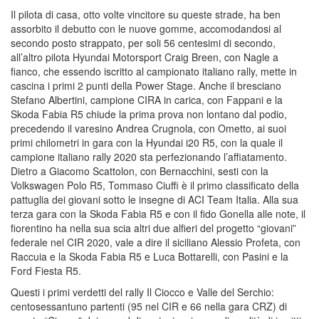
Il pilota di casa, otto volte vincitore su queste strade, ha ben
assorbito il debutto con le nuove gomme, accomodandosi al
secondo posto strappato, per soli 56 centesimi di secondo,
all’altro pilota Hyundai Motorsport Craig Breen, con Nagle a
fianco, che essendo iscritto al campionato italiano rally, mette in
cascina i primi 2 punti della Power Stage. Anche il bresciano
Stefano Albertini, campione CIRA in carica, con Fappani e la
Skoda Fabia R5 chiude la prima prova non lontano dal podio,
precedendo il varesino Andrea Crugnola, con Ometto, ai suoi
primi chilometri in gara con la Hyundai i20 R5, con la quale il
campione italiano rally 2020 sta perfezionando l’affiatamento.
Dietro a Giacomo Scattolon, con Bernacchini, sesti con la
Volkswagen Polo R5, Tommaso Ciuffi è il primo classificato della
pattuglia dei giovani sotto le insegne di ACI Team Italia. Alla sua
terza gara con la Skoda Fabia R5 e con il fido Gonella alle note, il
fiorentino ha nella sua scia altri due alfieri del progetto “giovani”
federale nel CIR 2020, vale a dire il siciliano Alessio Profeta, con
Raccuia e la Skoda Fabia R5 e Luca Bottarelli, con Pasini e la
Ford Fiesta R5.
Questi i primi verdetti del rally Il Ciocco e Valle del Serchio:
centosessantuno partenti (95 nel CIR e 66 nella gara CRZ) di