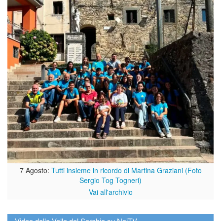
7 Agosto:
Tutti insieme in ricordo di Martina Graziani (Foto
Sergio Tog Togneri)
Vai all'archivio
Video dalla Valle del Serchio su NoiTV