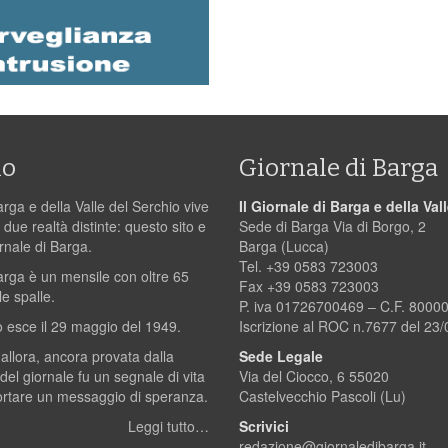
mo
Giornale di Barga
arga e della Valle del Serchio vive
Il Giornale di Barga e della Val
 due realtà distinte: questo sito e
Sede di Barga Via di Borgo, 2
ornale di Barga.
Barga (Lucca)
Tel. +39 0583 723003
Barga è un mensile con oltre 65
Fax +39 0583 723003
le spalle.
P. iva 01726700469 – C.F. 800
 esce il 29 maggio del 1949.
Iscrizione al ROC n.7677 del 23
 allora, ancora provata dalla
Sede Legale
 del giornale fu un segnale di vita
Via del Ciocco, 6 55020
ortare un messaggio di speranza.
Castelvecchio Pascoli (Lu)
Leggi tutto…
Scrivici
redazione@giornaledibarga.it