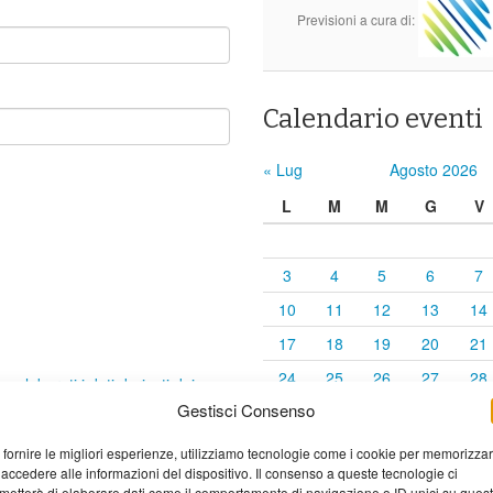
Previsioni a cura di:
Calendario eventi
« Lug
Agosto 2026
L
M
M
G
V
3
4
5
6
7
10
11
12
13
14
17
18
19
20
21
24
25
26
27
28
elaborati i dati derivati dai
Gestisci Consenso
31
 fornire le migliori esperienze, utilizziamo tecnologie come i cookie per memorizza
 accedere alle informazioni del dispositivo. Il consenso a queste tecnologie ci
metterà di elaborare dati come il comportamento di navigazione o ID unici su ques