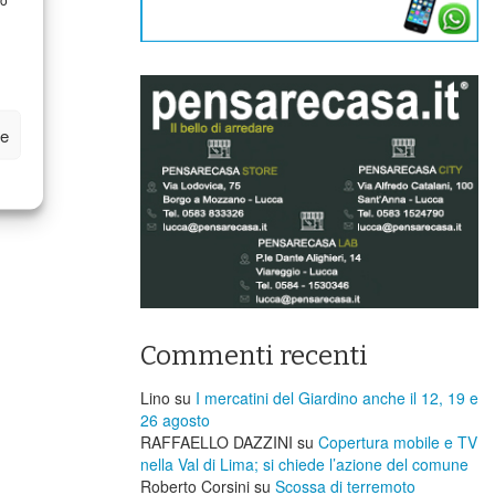
ze
Commenti recenti
Lino
su
I mercatini del Giardino anche il 12, 19 e
26 agosto
RAFFAELLO DAZZINI
su
​Copertura mobile e TV
nella Val di Lima; si chiede l’azione del comune
Roberto Corsini
su
Scossa di terremoto