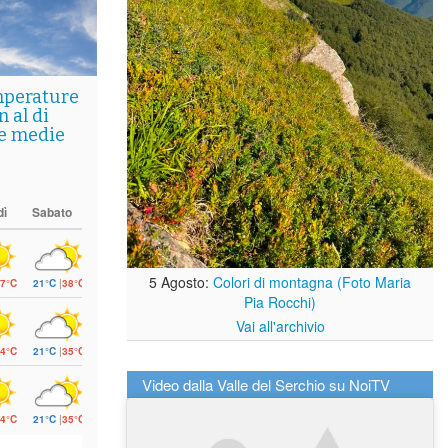
mperature
 al di
le medie
dì
Sabato
5 Agosto:
Colori di montagna (Foto Maria
7°C
21°C
|
38°C
Pia Rocchi)
Vai all'archivio
4°C
21°C
|
35°C
Video dalla Valle del Serchio su NoiTV
4°C
21°C
|
35°C