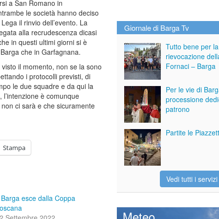
rsi a San Romano in
trambe le società hanno deciso
 Lega il rinvio dell’evento. La
Giornale di Barga Tv
egata alla recrudescenza dicasi
he in questi ultimi giorni si è
Tutto bene per la
a Barga che in Garfagnana.
rievocazione dell
Fornaci – Barga
 visto il momento, non se la sono
ettando i protocolli previsti, di
po le due squadre e da qui la
Per le vie di Bar
po, l’intenzione è comunque
processione dedi
e non ci sarà e che sicuramente
patrono
Partite le Piazze
Stampa
Vedi tutti i servizi
l Barga esce dalla Coppa
oscana
Meteo
2 Settembre 2022