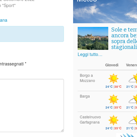
n "Sport"
cana
Sole e te
ancora ben
sopra del
stagionali
Leggi tutto…
ontrassegnati
*
Giovedì
Vener
Borgo a
Mozzano
24°C
|
38°C
21°C
|
3
Barga
24°C
|
35°C
21°C
|
3
Castelnuovo
Garfagnana
24°C
|
35°C
21°C
|
3