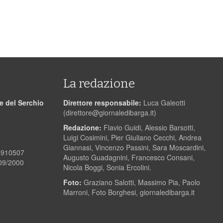
La redazione
le del Serchio
Direttore responsabile:
Luca Galeotti
(
direttore@giornaledibarga.it
)
Redazione:
Flavio Guidi, Alessio Barsotti,
Luigi Cosimini, Pier Giuliano Cecchi, Andrea
Giannasi, Vincenzo Passini, Sara Moscardini,
00910507
Augusto Guadagnini, Francesco Consani,
/09/2000
Nicola Boggi, Sonia Ercolini.
Foto:
Graziano Salotti, Massimo Pia, Paolo
Marroni, Foto Borghesi, giornaledibarga.it