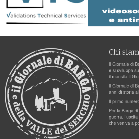
Chi sia
Il Giornale di B
e si sviluppa su
il mensile Il Gi
Il Giornale di 
anni di storia al
Il primo numero
Per la Barga di
guerra, l’uscita
che veniva a p