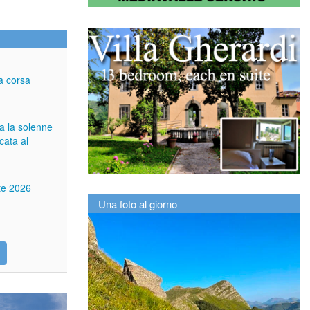
a corsa
ga la solenne
cata al
tte 2026
Una foto al giorno