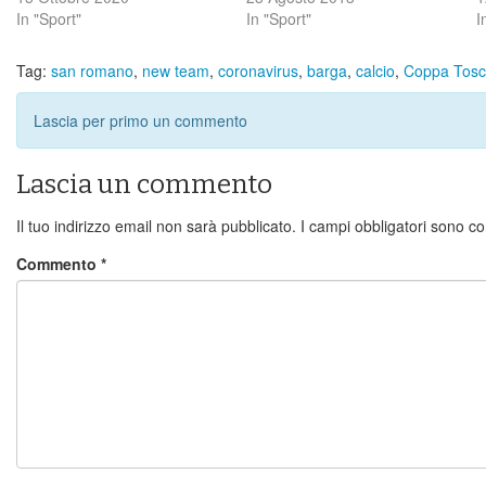
In "Sport"
In "Sport"
I
Tag:
san romano
,
new team
,
coronavirus
,
barga
,
calcio
,
Coppa Tos
Lascia per primo un commento
Lascia un commento
Il tuo indirizzo email non sarà pubblicato.
I campi obbligatori sono c
Commento
*