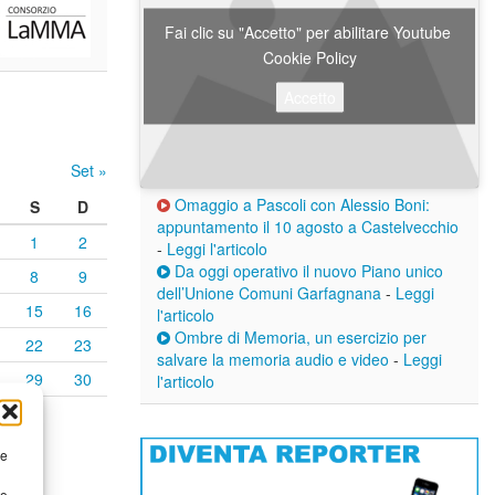
Fai clic su "Accetto" per abilitare Youtube
Cookie Policy
Accetto
Set »
Omaggio a Pascoli con Alessio Boni:
S
D
appuntamento il 10 agosto a Castelvecchio
1
2
-
Leggi l'articolo
Da oggi operativo il nuovo Piano unico
8
9
dell’Unione Comuni Garfagnana
-
Leggi
15
16
l'articolo
Ombre di Memoria, un esercizio per
22
23
salvare la memoria audio e video
-
Leggi
29
30
l'articolo
re
to