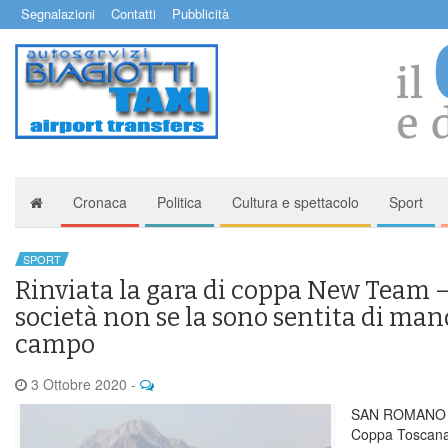
Segnalazioni
Contatti
Pubblicità
Cronaca
Politica
Cultura e spettacolo
Sport
SPORT
Rinviata la gara di coppa New Team –
società non se la sono sentita di man
campo
3 Ottobre 2020
-
SAN ROMANO – 
Coppa Toscana