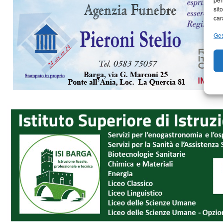
sit
car
Ges