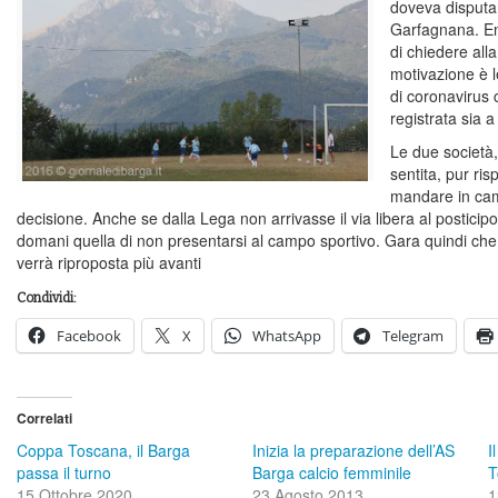
doveva disputa
Garfagnana. En
di chiedere alla
motivazione è l
di coronavirus c
registrata sia 
Le due società,
sentita, pur risp
mandare in cam
decisione. Anche se dalla Lega non arrivasse il via libera al postici
domani quella di non presentarsi al campo sportivo. Gara quindi ch
verrà riproposta più avanti
Condividi:
Facebook
X
WhatsApp
Telegram
Correlati
Coppa Toscana, il Barga
Inizia la preparazione dell’AS
I
passa il turno
Barga calcio femminile
T
15 Ottobre 2020
23 Agosto 2013
1