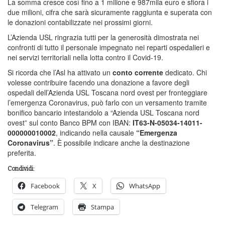
La somma cresce così fino a 1 milione e 987mila euro e sfiora i
due milioni, cifra che sarà sicuramente raggiunta e superata con
le donazioni contabilizzate nei prossimi giorni.
L’Azienda USL ringrazia tutti per la generosità dimostrata nei
confronti di tutto il personale impegnato nei reparti ospedalieri e
nei servizi territoriali nella lotta contro il Covid-19.
Si ricorda che l’Asl ha attivato un
conto corrente
dedicato. Chi
volesse contribuire facendo una donazione a favore degli
ospedali dell’Azienda USL Toscana nord ovest per fronteggiare
l’emergenza Coronavirus, può farlo con un versamento tramite
bonifico bancario intestandolo a “Azienda USL Toscana nord
ovest” sul conto Banco BPM con IBAN:
IT63-N-05034-14011-
000000010002
, indicando nella causale
“Emergenza
Coronavirus”
. È possibile indicare anche la destinazione
preferita.
Condividi:
Facebook
X
WhatsApp
Telegram
Stampa