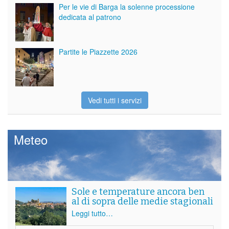
Per le vie di Barga la solenne processione
dedicata al patrono
Partite le Piazzette 2026
Vedi tutti i servizi
Meteo
Sole e temperature ancora ben
al di sopra delle medie stagionali
Leggi tutto…