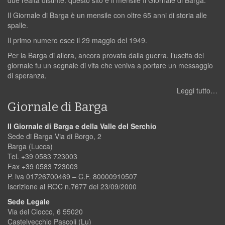
due realtà distinte: questo sito e il mensile Il Giornale di Barga.
Il Giornale di Barga è un mensile con oltre 65 anni di storia alle
spalle.
Il primo numero esce il 29 maggio del 1949.
Per la Barga di allora, ancora provata dalla guerra, l’uscita del
giornale fu un segnale di vita che veniva a portare un messaggio
di speranza.
Leggi tutto…
Giornale di Barga
Il Giornale di Barga e della Valle del Serchio
Sede di Barga Via di Borgo, 2
Barga (Lucca)
Tel. +39 0583 723003
Fax +39 0583 723003
P. iva 01726700469 – C.F. 80000910507
Iscrizione al ROC n.7677 del 23/09/2000
Sede Legale
Via del Ciocco, 6 55020
Castelvecchio Pascoli (Lu)