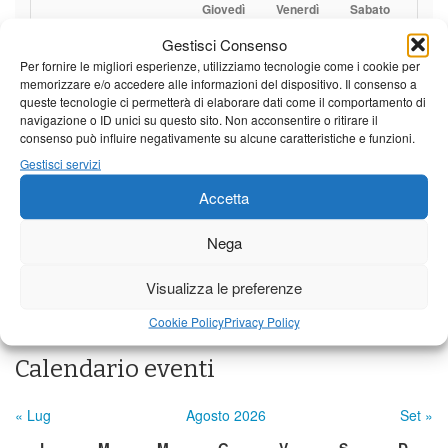
Giovedì
Venerdì
Sabato
Gestisci Consenso
Borgo a Mozzano
Per fornire le migliori esperienze, utilizziamo tecnologie come i cookie per
24°C
|
38°C
21°C
|
37°C
21°C
|
38°C
memorizzare e/o accedere alle informazioni del dispositivo. Il consenso a
queste tecnologie ci permetterà di elaborare dati come il comportamento di
Barga
navigazione o ID unici su questo sito. Non acconsentire o ritirare il
consenso può influire negativamente su alcune caratteristiche e funzioni.
24°C
|
35°C
21°C
|
34°C
21°C
|
35°C
Gestisci servizi
Castelnuovo Garfagnana
Accetta
24°C
|
35°C
21°C
|
34°C
21°C
|
35°C
Nega
Previsioni a cura di:
Visualizza le preferenze
Cookie Policy
Privacy Policy
Calendario eventi
« Lug
Agosto 2026
Set »
L
M
M
G
V
S
D