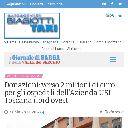
Segnalazioni
Contatti
Pubblicità
Barga
Castelnuovo Garfagnana
Coreglia
Gallicano
Borgo a Mozzano
Bagni di Lucca
Altri comuni
SALUTE E BENESSERE
Donazioni: verso 2 milioni di euro
per gli ospedali dell’Azienda USL
Toscana nord ovest
31 Marzo 2020
-
di
Redazione