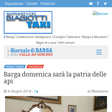
Segnalazioni
Contatti
Pubblicità
Barga
Castelnuovo Garfagnana
Coreglia
Gallicano
Borgo a Mozzano
Bagni di Lucca
Altri comuni
PRIMO PIANO
CRONACA
Barga domenica sarà la patria delle
api
4 Giugno 2019
-
di
Redazione