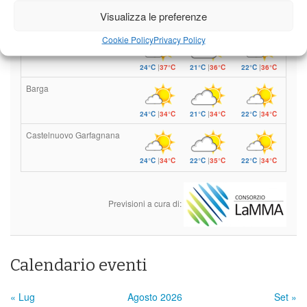
Visualizza le preferenze
Venerdì
Sabato
Domenica
Cookie Policy
Privacy Policy
Borgo a Mozzano
24°C
|
37°C
21°C
|
36°C
22°C
|
36°C
Barga
24°C
|
34°C
21°C
|
34°C
22°C
|
34°C
Castelnuovo Garfagnana
24°C
|
34°C
22°C
|
35°C
22°C
|
34°C
Previsioni a cura di:
Calendario eventi
« Lug
Agosto 2026
Set »