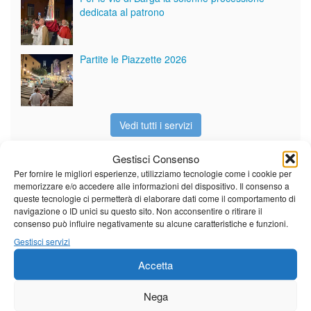
dedicata al patrono
Partite le Piazzette 2026
Vedi tutti i servizi
Gestisci Consenso
Meteo
Per fornire le migliori esperienze, utilizziamo tecnologie come i cookie per
memorizzare e/o accedere alle informazioni del dispositivo. Il consenso a
queste tecnologie ci permetterà di elaborare dati come il comportamento di
navigazione o ID unici su questo sito. Non acconsentire o ritirare il
consenso può influire negativamente su alcune caratteristiche e funzioni.
Gestisci servizi
Il tempo di questo fine
settimana. temperature ancora
Accetta
ben al di sopra dei valori
stagionali
Nega
Leggi tutto…