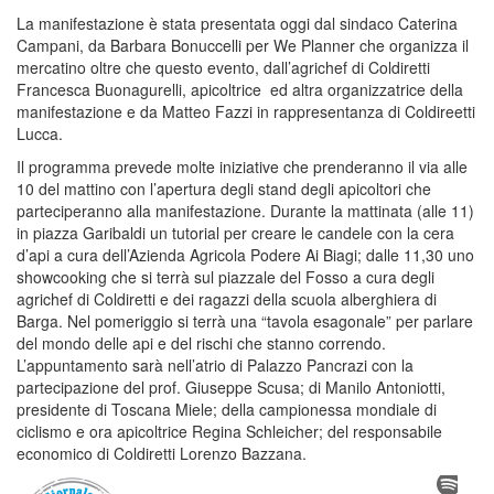
La manifestazione è stata presentata oggi dal sindaco Caterina
Campani, da Barbara Bonuccelli per We Planner che organizza il
mercatino oltre che questo evento, dall’agrichef di Coldiretti
Francesca Buonagurelli, apicoltrice ed altra organizzatrice della
manifestazione e da Matteo Fazzi in rappresentanza di Coldireetti
Lucca.
Il programma prevede molte iniziative che prenderanno il via alle
10 del mattino con l’apertura degli stand degli apicoltori che
parteciperanno alla manifestazione. Durante la mattinata (alle 11)
in piazza Garibaldi un tutorial per creare le candele con la cera
d’api a cura dell’Azienda Agricola Podere Ai Biagi; dalle 11,30 uno
showcooking che si terrà sul piazzale del Fosso a cura degli
agrichef di Coldiretti e dei ragazzi della scuola alberghiera di
Barga. Nel pomeriggio si terrà una “tavola esagonale” per parlare
del mondo delle api e del rischi che stanno correndo.
L’appuntamento sarà nell’atrio di Palazzo Pancrazi con la
partecipazione del prof. Giuseppe Scusa; di Manilo Antoniotti,
presidente di Toscana Miele; della campionessa mondiale di
ciclismo e ora apicoltrice Regina Schleicher; del responsabile
economico di Coldiretti Lorenzo Bazzana.