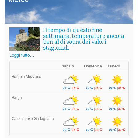
Il tempo di questo fine
settimana. temperature ancora
ben al di sopra dei valori
stagionali
Leggi tutto…
Sabato
Domenica
Lunedì
Borgo a Mozzano
21°C
|
36°C
22°C
|
36°C
22°C
|
35°C
Barga
21°C
|
34°C
22°C
|
34°C
22°C
|
32°C
Castelnuovo Garfagnana
22°C
|
35°C
22°C
|
34°C
22°C
|
32°C