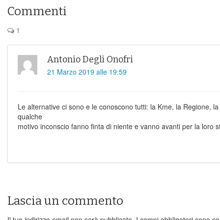
Commenti
1
Antonio Degli Onofri
21 Marzo 2019 alle 19:59
Le alternative ci sono e le conoscono tutti: la Kme, la Regione, la 
qualche
motivo inconscio fanno finta di niente e vanno avanti per la loro s
Lascia un commento
Il tuo indirizzo email non sarà pubblicato.
I campi obbligatori sono c