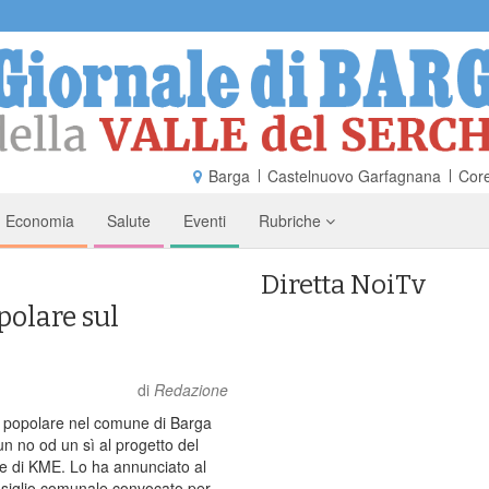
Barga
Castelnuovo Garfagnana
Core
Economia
Salute
Eventi
Rubriche
Diretta NoiTv
polare sul
di
Redazione
popolare nel comune di Barga
n no od un sì al progetto del
re di KME. Lo ha annunciato al
nsiglio comunale convocato per