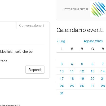
Previsioni a cura di:
Calendario eventi
« Lug
Agosto 2026
L
M
M
G
V
Libellula , solo che per
trada.
3
4
5
6
7
Rispondi
10
11
12
13
14
17
18
19
20
21
24
25
26
27
28
31
ontrassegnati
*