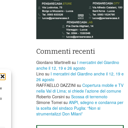
Commenti recenti
Giordano Martinelli
su
I mercatini del Giardino
anche il 12, 19 e 26 agosto
Lino
su
I mercatini del Giardino anche il 12, 19 e
26 agosto
RAFFAELLO DAZZINI
su
​Copertura mobile e TV
re
nella Val di Lima; si chiede l’azione del comune
Roberto Corsini
su
Scossa di terremoto
to
Simone Tomei
su
ANPI, sdegno e condanna per
la scelta del sindaco Puglia: “Non si
strumentalizzi Don Milani”