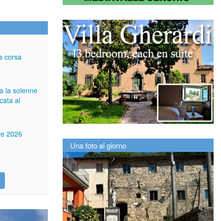
a corsa
ga la solenne
cata al
tte 2026
Una foto al giorno