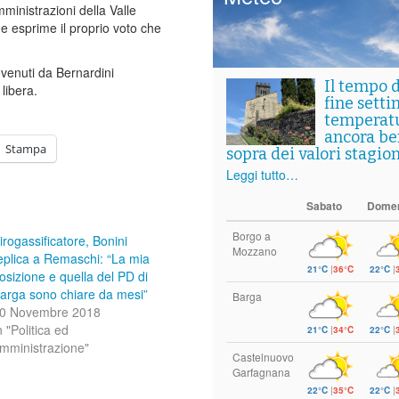
ministrazioni della Valle
he esprime il proprio voto che
 venuti da Bernardini
Il tempo 
libera.
fine setti
temperat
ancora ben
Stampa
sopra dei valori stagion
Leggi tutto…
Sabato
Dome
Borgo a
irogassificatore, Bonini
Mozzano
eplica a Remaschi: “La mia
21°C
|
36°C
22°C
|
osizione e quella del PD di
arga sono chiare da mesi”
Barga
0 Novembre 2018
n "Politica ed
21°C
|
34°C
22°C
|
mministrazione"
Castelnuovo
Garfagnana
22°C
|
35°C
22°C
|