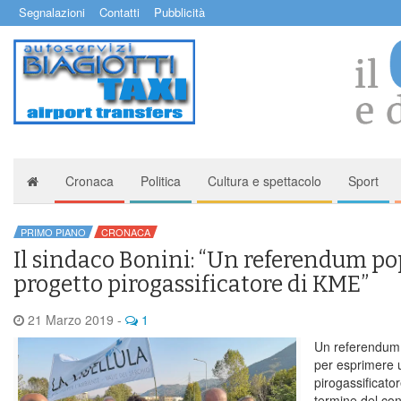
Segnalazioni
Contatti
Pubblicità
Cronaca
Politica
Cultura e spettacolo
Sport
PRIMO PIANO
CRONACA
Il sindaco Bonini: “Un referendum po
progetto pirogassificatore di KME”
21 Marzo 2019
-
1
Un referendum 
per esprimere u
pirogassificato
termine del co