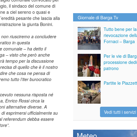
io, il sindaco del comune di
ne a ciel sereno o quasi e
Giornale di Barga Tv
eredità pesante che lascia alla
strazione la giunta Bonini.
Tutto bene per la
rievocazione dell
 non riusciremo a concludere
Fornaci – Barga
ocratico in questa
e comunale – ha detto il
rga – visto che però anche
Per le vie di Bar
orrà tempo per la discussione
processione dedi
ecisa di quello che è il nostro
patrono
 dire che cosa ne pensa di
mo tutto l’iter burocratico
Partite le Piazze
ricevuto nessuna risposta né
a, Enrico Rossi circa la
oni alternative diverse. A
Vedi tutti i servizi
o di esprimersi ufficialmente su
 dal referendum debba essere
tore”.
Meteo