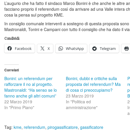
L’augurio che ha fatto il sindaco Marco Bonini è che anche le altre am
facciano proprio il referendum così da arrivare ad una Valle intera c
cosa la pensa sul progetto KME.
In consiglio comunale interventi a sostegno di questa proposta sono
Mastronaldi, Tonini e Campani con tutto il consiglio che ha dato il via 
Condividi:
Facebook
X
WhatsApp
Telegram
Correlati
Bonini: un referendum per
Bonini, dubbi e critiche sulla
P
rafforzare il no al progetto.
proposta del referendum? Ma
r
Mastronaldi: “Ha senso se lo
di cosa ci preoccupiamo?
p
fanno anche gli altri comuni”
23 Marzo 2019
B
22 Marzo 2019
In "Politica ed
2
In "Primo Piano"
amministrazione"
I
a
Tag:
kme
,
referendum
,
pirogassificatore
,
gassificatore