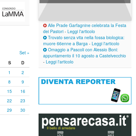
Alle Prade Garfagnine celebrata la Festa
dei Pastori
-
Leggi l'articolo
Trovato senza vita nella fossa biologica:
muore 66enne a Barga
-
Leggi l'articolo
Omaggio a Pascoli con Alessio Boni:
Set »
appuntamento il 10 agosto a Castelvecchio
-
Leggi l'articolo
S
D
1
2
8
9
15
16
22
23
29
30