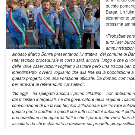
questo pomerigg
Barga. Un fulmi
sicuramente un’
prossima ammini
“Probabilmente
tutto l’iter bur
amministrazion
sindaco Marco Bonini presentando l’iniziativa del comune di Ba
l’iter tecnico procedurale in corso sarà ancora lungo e che ci v
delle varie osservazioni vogliamo lasciare però una traccia ben pr
intendimento, ovvero vogliamo che alla fine sia la popolazione a
questo progetto con una votazione ufficiale. Da domani comincere
per arrivare al referendum consultivo”.
“Ad oggi – ha spiegato ancora il primo cittadino – non abbiamo 
dai ministeri interpellati, né dal governatore della regione Toscan
convocazione di un tavolo tecnico istituzionale per trovare soluzi
questo punto crediamo quindi che tutti i cittadini abbiamo il diritt
una questione che riguarda tutti e che il parere che verrà fuori
ascoltato da chi è chiamato a decidere sul progetto pirogassifica