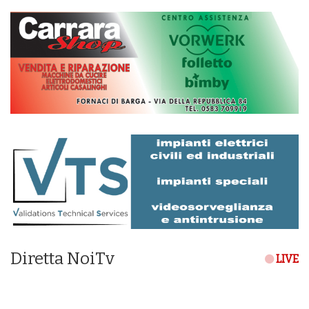
Diretta NoiTv
LIVE