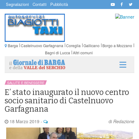
Segnalazioni
Contatti
Pubblicità
Barga
Castelnuovo Garfagnana
Coreglia
Gallicano
Borgo a Mozzano
Bagni di Lucca
Altri comuni
SALUTE E BENESSERE
E’ stato inaugurato il nuovo centro
socio sanitario di Castelnuovo
Garfagnana
18 Marzo 2019
-
di
Redazione