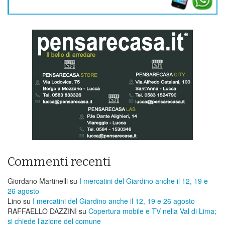
Commenti recenti
Giordano Martinelli
su
I mercatini del Giardino anche il 12, 19 e
26 agosto
Lino
su
I mercatini del Giardino anche il 12, 19 e 26 agosto
RAFFAELLO DAZZINI
su
​Copertura mobile e TV nella Val di Lima;
si chiede l’azione del comune