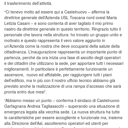
il trasferimento dell’attività.
“Ci tenevo molto ad essere qui a Castelnuovo – afferma la
direttrice generale dell’Azienda USL Toscana nord ovest Maria
Letizia Casani – e sono contenta di aver tagliato il mio primo
nastro da direttrice generale in questo territorio. Ringrazio tutto il
personale che lavora nella struttura: ho trovato un gruppo unito e
motivato e questo rappresenta il vero valore aggiunto in
un’Azienda come la nostra che deve occuparsi della salute della
cittadinanza. L’inaugurazione rappresenta un importante punto di
partenza, perché da ora inizia una fase di ascolto degli operatori
e dei cittadini che utilizzano la sede, per apportare tutti i necessari
miglioramenti. In particolare è perfettamente funzionante un
ascensore, nuovo ed affidabile, per raggiungere tutti i piani
dell’edificio, ma in più con il nostro ufficio tecnico abbiamo già
previsto anche la realizzazione di una rampa d’accesso che sarà
pronta entro due mesi”.
“Abbiamo messo un punto – conferma il sindaco di Castelnuovo
Garfagnana Andrea Tagliasacchi – superando una situazione di
emergenza legata alla vecchia sede. La nuova struttura ha tutte
le caratteristiche per essere accogliente e funzionale ma, insieme
alla Direzione dell’Asl, ascolteremo operatori ed utenti per