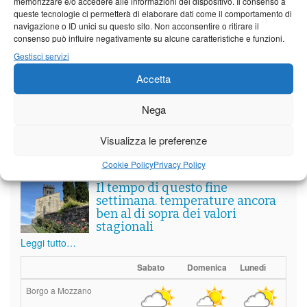
Partite le Piazzette 2026
memorizzare e/o accedere alle informazioni del dispositivo. Il consenso a
queste tecnologie ci permetterà di elaborare dati come il comportamento di
navigazione o ID unici su questo sito. Non acconsentire o ritirare il
consenso può influire negativamente su alcune caratteristiche e funzioni.
Gestisci servizi
Vedi tutti i servizi
Accetta
Nega
Meteo
Visualizza le preferenze
Cookie Policy
Privacy Policy
Il tempo di questo fine
settimana. temperature ancora
ben al di sopra dei valori
stagionali
Leggi tutto…
Sabato
Domenica
Lunedì
Borgo a Mozzano