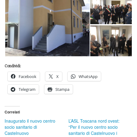
Condividi:
Facebook
X
WhatsApp
Telegram
Stampa
Correlati
Inaugurato il nuovo centro
L’ASL Toscana nord ovest:
socio sanitario di
“Per il nuovo centro socio
Castelnuovo
sanitario di Castelnuovo i