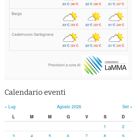
23°C
|
36°C
22°C
|
36°C
21°C
|
37°C
Barga
23°C
|
33°C
22°C
|
33°C
21°C
|
34°C
Castelnuovo Garfagnana
23°C
|
33°C
22°C
|
33°C
21°C
|
34°C
Previsioni a cura di:
Calendario eventi
« Lug
Agosto 2026
Set »
L
M
M
G
V
S
D
1
2
3
4
5
6
7
8
9