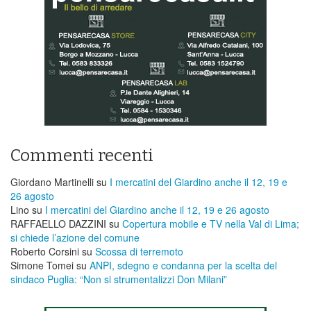
Commenti recenti
Giordano Martinelli
su
I mercatini del Giardino anche il 12, 19 e
26 agosto
Lino
su
I mercatini del Giardino anche il 12, 19 e 26 agosto
RAFFAELLO DAZZINI
su
​Copertura mobile e TV nella Val di Lima;
si chiede l’azione del comune
Roberto Corsini
su
Scossa di terremoto
Simone Tomei
su
ANPI, sdegno e condanna per la scelta del
sindaco Puglia: “Non si strumentalizzi Don Milani”