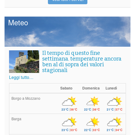
Meteo
Il tempo di questo fine
settimana. temperature ancora
ben al di sopra dei valori
stagionali
Leggi tutto…
Sabato
Domenica
Lunedì
Borgo a Mozzano
23°C
|
36°C
22°C
|
36°C
21°C
|
37°C
Barga
23°C
|
33°C
22°C
|
33°C
21°C
|
34°C