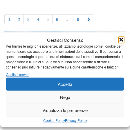
1
2
3
4
5
6
…
9
Gestisci Consenso
Per fornire le migliori esperienze, utilizziamo tecnologie come i cookie per
memorizzare e/o accedere alle informazioni del dispositivo. Il consenso a
queste tecnologie ci permetterà di elaborare dati come il comportamento di
navigazione o ID unici su questo sito. Non acconsentire o ritirare il
consenso può influire negativamente su alcune caratteristiche e funzioni.
Gestisci servizi
Accetta
Nega
Visualizza le preferenze
Cookie Policy
Privacy Policy