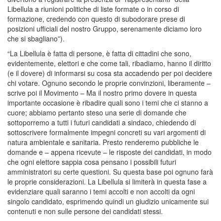
Libellula a riunioni politiche di liste formate o in corso di
formazione, credendo con questo di subodorare prese di
posizioni ufficiali del nostro Gruppo, serenamente diciamo loro
che si sbagliano”).
“La Libellula è fatta di persone, è fatta di cittadini che sono,
evidentemente, elettori e che come tali, ribadiamo, hanno il diritto
(e il dovere) di informarsi su cosa sta accadendo per poi decidere
chi votare. Ognuno secondo le proprie convinzioni, liberamente –
scrive poi il Movimento – Ma il nostro primo dovere in questa
importante occasione è ribadire quali sono i temi che ci stanno a
cuore; abbiamo pertanto steso una serie di domande che
sottoporremo a tutti i futuri candidati a sindaco, chiedendo di
sottoscrivere formalmente impegni concreti su vari argomenti di
natura ambientale e sanitaria. Presto renderemo pubbliche le
domande e – appena ricevute – le risposte dei candidati, in modo
che ogni elettore sappia cosa pensano i possibili futuri
amministratori su certe questioni. Su questa base poi ognuno farà
le proprie considerazioni. La Libellula si limiterà in questa fase a
evidenziare quali saranno i temi accolti e non accolti da ogni
singolo candidato, esprimendo quindi un giudizio unicamente sui
contenuti e non sulle persone dei candidati stessi.