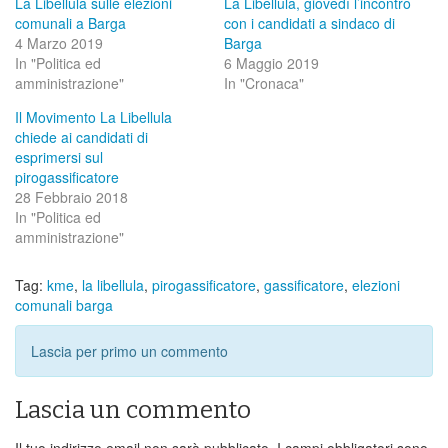
La Libellula sulle elezioni
La Libellula, giovedì l’incontro
comunali a Barga
con i candidati a sindaco di
4 Marzo 2019
Barga
In "Politica ed
6 Maggio 2019
amministrazione"
In "Cronaca"
Il Movimento La Libellula
chiede ai candidati di
esprimersi sul
pirogassificatore
28 Febbraio 2018
In "Politica ed
amministrazione"
Tag:
kme
,
la libellula
,
pirogassificatore
,
gassificatore
,
elezioni
comunali barga
Lascia per primo un commento
Lascia un commento
Il tuo indirizzo email non sarà pubblicato.
I campi obbligatori sono