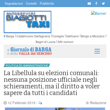
Segnalazioni
Contatti
Pubblicità
Barga
Castelnuovo Garfagnana
Coreglia
Gallicano
Borgo a Mozzano
Bagni di Lucca
Altri comuni
POLITICA ED AMMINISTRAZIONE
La Libellula su elezioni comunali:
nessuna posizione ufficiale negli
schieramenti, ma il diritto a voler
sapere da tutti i candidati
12 Febbraio 2019
-
di
Redazione