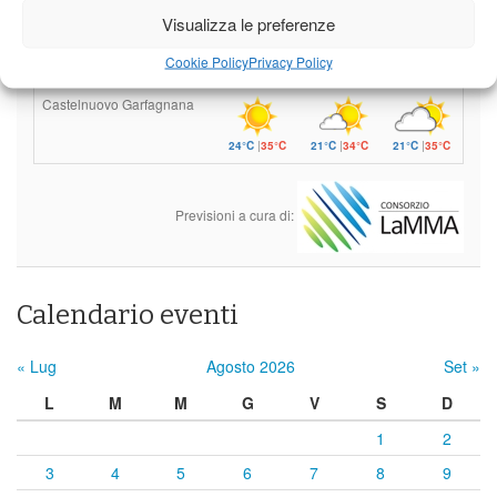
Visualizza le preferenze
Barga
Cookie Policy
Privacy Policy
24°C
|
35°C
21°C
|
34°C
21°C
|
35°C
Castelnuovo Garfagnana
24°C
|
35°C
21°C
|
34°C
21°C
|
35°C
Previsioni a cura di:
Calendario eventi
« Lug
Agosto 2026
Set »
L
M
M
G
V
S
D
1
2
3
4
5
6
7
8
9