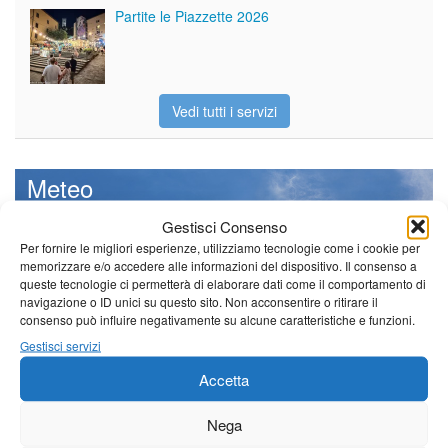
Partite le Piazzette 2026
Vedi tutti i servizi
Meteo
Gestisci Consenso
Per fornire le migliori esperienze, utilizziamo tecnologie come i cookie per
memorizzare e/o accedere alle informazioni del dispositivo. Il consenso a
queste tecnologie ci permetterà di elaborare dati come il comportamento di
Sole e temperature ancora ben
navigazione o ID unici su questo sito. Non acconsentire o ritirare il
al di sopra delle medie stagionali
consenso può influire negativamente su alcune caratteristiche e funzioni.
Leggi tutto…
Gestisci servizi
Giovedì
Venerdì
Sabato
Accetta
Borgo a Mozzano
Nega
24°C
|
38°C
21°C
|
37°C
21°C
|
38°C