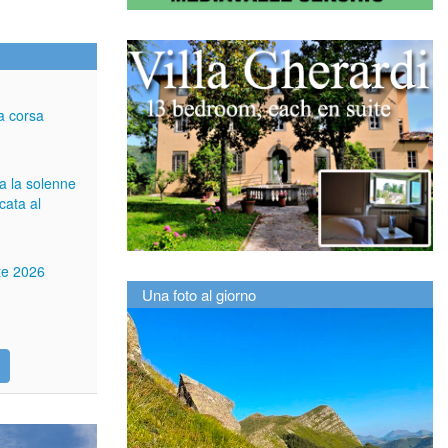
a corsa
ga la solenne
cata al
tte 2026
Una foto al giorno