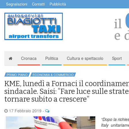
Segnalazioni
Contatti
Pubblicità
Cronaca
Politica
Cultura e spettacolo
Sport
PRIMO PIANO
ECONOMIA & COMMERCIO
KME, lunedì a Fornaci il coordiname
sindacale. Saisi: “Fare luce sulle strat
tornare subito a crescere”
17 Febbraio 2019
-
“Dopo la richie
Italy unitaria