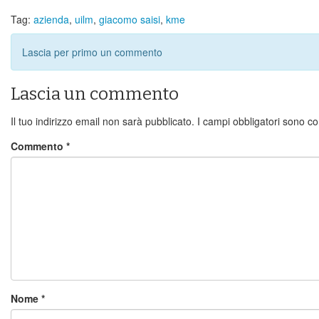
Tag:
azienda
,
uilm
,
giacomo saisi
,
kme
Lascia per primo un commento
Lascia un commento
Il tuo indirizzo email non sarà pubblicato.
I campi obbligatori sono c
Commento
*
Nome
*