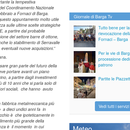
tante la tempestiva
del Coordinamento Nazionale
ebbraio a Fornaci di Barga.
Giornale di Barga Tv
uesto appuntamento molto utile
zza sulle ultime scelte strategiche
Tutto bene per la
 a partire dal probabile
rievocazione dell
ione del settore barre di ottone,
Fornaci – Barga
nche lo stabilimento di Serravalle
e eventuali nuove acquisizioni.”
Per le vie di Bar
ana.
processione dedi
patrono
are gran parte del futuro della
deve portare avanti un piano
cino, a partire dagli investimenti
Partite le Piazze
ù di 10 anni che si parla solo di
atori sociali, che hanno avuto
la fabbrica metalmeccanica più
Vedi tutti i servizi
a dieci undici anni fa in
occhio è che ipoteticamente in
limento più grande della
Meteo
denza è il momento in cui