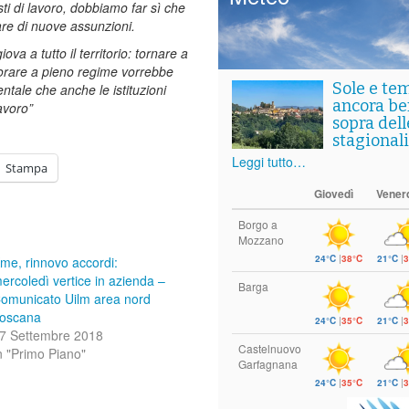
ti di lavoro, dobbiamo far sì che
lare di nuove assunzioni.
va a tutto il territorio: tornare a
orare a pieno regime vorrebbe
Sole e te
ntale che anche le istituzioni
ancora ben
avoro”
sopra del
stagionali
Leggi tutto…
Stampa
Giovedì
Vener
Borgo a
Mozzano
24°C
|
38°C
21°C
|
3
me, rinnovo accordi:
ercoledì vertice in azienda –
Barga
omunicato Uilm area nord
oscana
24°C
|
35°C
21°C
|
3
7 Settembre 2018
Castelnuovo
n "Primo Piano"
Garfagnana
24°C
|
35°C
21°C
|
3