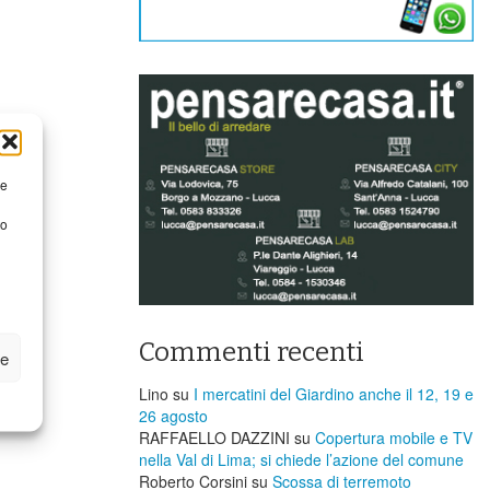
re
to
Commenti recenti
ze
Lino
su
I mercatini del Giardino anche il 12, 19 e
26 agosto
RAFFAELLO DAZZINI
su
​Copertura mobile e TV
nella Val di Lima; si chiede l’azione del comune
Roberto Corsini
su
Scossa di terremoto