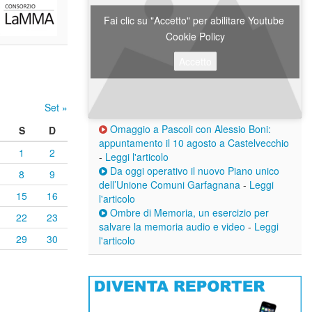
Fai clic su "Accetto" per abilitare Youtube
Cookie Policy
Accetto
Set »
Omaggio a Pascoli con Alessio Boni:
S
D
appuntamento il 10 agosto a Castelvecchio
1
2
-
Leggi l'articolo
Da oggi operativo il nuovo Piano unico
8
9
dell’Unione Comuni Garfagnana
-
Leggi
15
16
l'articolo
Ombre di Memoria, un esercizio per
22
23
salvare la memoria audio e video
-
Leggi
29
30
l'articolo