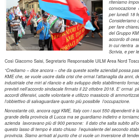
riteniamo impor
convocazione 
per lunedì 18 f
Consideriamo q
per fare chiare
del Gruppo KME,
accordo di cess
in cui rientra a
Scrivia, e per l
Così Giacomo Saisi, Segretario Responsabile UILM Area Nord Tosc
“Crediamo – dice ancora – che da queste scelte aziendali possa pass
KME che, se vuole uscire dalla crisi che ormai l’attanaglia da anni, 
industriale che miri al rilancio e allo sviluppo dello stabilimento forna
previsti nell’accordo sindacale firmato il 22 ottobre 2018. E’ ormai pi
accordi difensivi, uscite volontarie e utilizzo massiccio di ammortizz
l’obbiettivo di salvaguardare quanto più possibile l’occupazione.
Nonostante ciò, ancora oggi KME, Italy con i suoi 550 dipendenti è 
grande della provincia di Lucca ma se guardiamo indietro e torniamo 
azienda lavoravano più di 900 persone: il dato che salta subito all’
questo lasso di tempo è stato chiuso l’equivalente del secondo stabi
provincia. Siamo arrivati al punto che ci vuole un inversione di ten