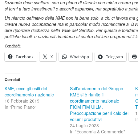
l’azienda deve svoltare con un piano di rilancio che miri a creare pos
si torni a fare investimenti e accordi espansivi, ma soprattutto a par
Un rilancio definitivo della KME non fa bene solo a chi ci lavora ma gio
creare nuova occupazione ma in particolar modo ricominciare a lav
dire riportare ricchezza nella Valle del Serchio. Per questo è fondame
politiche locali e nazionali rimettano al centro dei loro programmi il l
Condividi:
Facebook
X
WhatsApp
Telegram
Correlati
KME, ecco gli esiti del
Sull’andamento del Gruppo
K
coordinamento nazionale
KME si è riunito il
m
18 Febbraio 2019
coordinamento nazionale
C
In "Primo Piano"
FIOM FIM UILM.
T
Preoccupazione per il calo dei
1
volumi produttivi
I
24 Luglio 2023
In "Economia & Commercio"