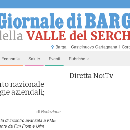
Barga
Castelnuovo Garfagnana
Core
Economia
Salute
Eventi
Rubriche
Diretta NoiTv
nto nazionale
egie aziendali;
di
Redazione
sta di incontro avanzata a KME
mente da Fim Fiom e Uilm