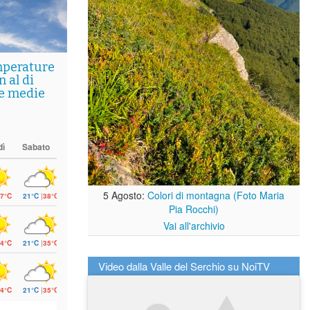
mperature
 al di
le medie
dì
Sabato
5 Agosto:
Colori di montagna (Foto Maria
7°C
21°C
|
38°C
Pia Rocchi)
Vai all'archivio
4°C
21°C
|
35°C
Video dalla Valle del Serchio su NoiTV
4°C
21°C
|
35°C