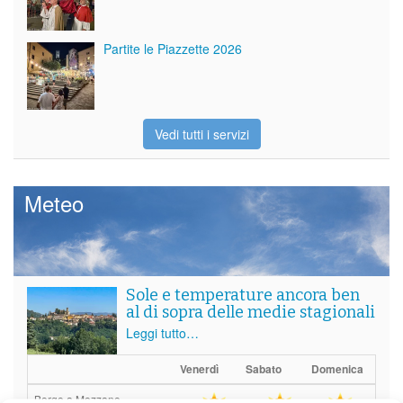
Partite le Piazzette 2026
Vedi tutti i servizi
Meteo
Sole e temperature ancora ben
al di sopra delle medie stagionali
Leggi tutto…
Venerdì
Sabato
Domenica
Borgo a Mozzano