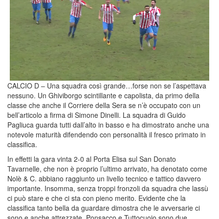
CALCIO D – Una squadra così grande…forse non se l’aspettava
nessuno. Un Ghiviborgo scintillante e capolista, da primo della
classe che anche il Corriere della Sera se n’è occupato con un
bell’articolo a firma di Simone Dinelli. La squadra di Guido
Pagliuca guarda tutti dall’alto in basso e ha dimostrato anche una
notevole maturità difendendo con personalità il fresco primato in
classifica.
In effetti la gara vinta 2-0 al Porta Elisa sul San Donato
Tavarnelle, che non è proprio l’ultimo arrivato, ha denotato come
Nolè & C. abbiano raggiunto un livello tecnico e tattico davvero
importante. Insomma, senza troppi fronzoli da squadra che lassù
ci può stare e che ci sta con pieno merito. Evidente che la
classifica tanto bella da guardare dimostra che le avversarie ci
sono e anche attrezzate. Ponsacco e Tuttocuoio sono due