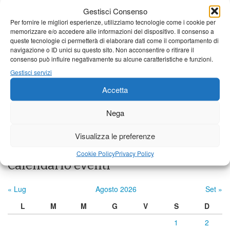
Gestisci Consenso
21°C
|
37°C
21°C
|
38°C
23°C
|
38°C
Per fornire le migliori esperienze, utilizziamo tecnologie come i cookie per
memorizzare e/o accedere alle informazioni del dispositivo. Il consenso a
Barga
queste tecnologie ci permetterà di elaborare dati come il comportamento di
navigazione o ID unici su questo sito. Non acconsentire o ritirare il
21°C
|
34°C
21°C
|
35°C
23°C
|
35°C
consenso può influire negativamente su alcune caratteristiche e funzioni.
Castelnuovo Garfagnana
Gestisci servizi
21°C
|
34°C
21°C
|
35°C
23°C
|
35°C
Accetta
Nega
Previsioni a cura di:
Visualizza le preferenze
Cookie Policy
Privacy Policy
Calendario eventi
« Lug
Agosto 2026
Set »
L
M
M
G
V
S
D
1
2