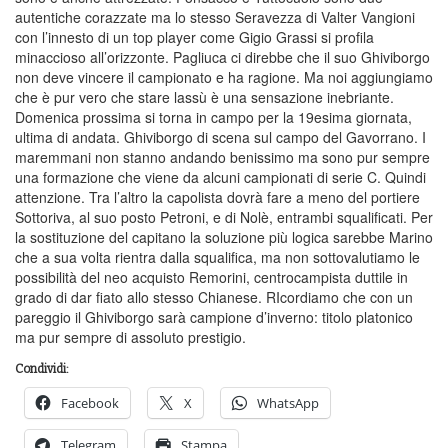
autentiche corazzate ma lo stesso Seravezza di Valter Vangioni
con l’innesto di un top player come Gigio Grassi si profila
minaccioso all’orizzonte. Pagliuca ci direbbe che il suo Ghiviborgo
non deve vincere il campionato e ha ragione. Ma noi aggiungiamo
che è pur vero che stare lassù è una sensazione inebriante.
Domenica prossima si torna in campo per la 19esima giornata,
ultima di andata. Ghiviborgo di scena sul campo del Gavorrano. I
maremmani non stanno andando benissimo ma sono pur sempre
una formazione che viene da alcuni campionati di serie C. Quindi
attenzione. Tra l’altro la capolista dovrà fare a meno del portiere
Sottoriva, al suo posto Petroni, e di Nolè, entrambi squalificati. Per
la sostituzione del capitano la soluzione più logica sarebbe Marino
che a sua volta rientra dalla squalifica, ma non sottovalutiamo le
possibilità del neo acquisto Remorini, centrocampista duttile in
grado di dar fiato allo stesso Chianese. RIcordiamo che con un
pareggio il Ghiviborgo sarà campione d’inverno: titolo platonico
ma pur sempre di assoluto prestigio.
Condividi:
Facebook
X
WhatsApp
Telegram
Stampa