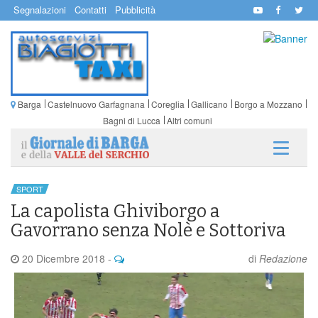
Segnalazioni
Contatti
Pubblicità
Barga
Castelnuovo Garfagnana
Coreglia
Gallicano
Borgo a Mozzano
Bagni di Lucca
Altri comuni
SPORT
La capolista Ghiviborgo a
Gavorrano senza Nolè e Sottoriva
20 Dicembre 2018
-
di
Redazione