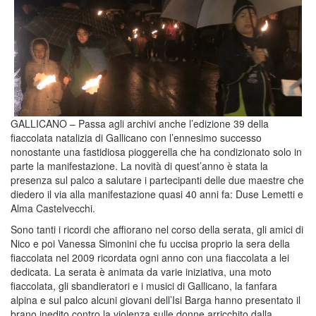
GALLICANO – Passa agli archivi anche l’edizione 39 della
fiaccolata natalizia di Gallicano con l’ennesimo successo
nonostante una fastidiosa pioggerella che ha condizionato solo in
parte la manifestazione. La novità di quest’anno è stata la
presenza sul palco a salutare i partecipanti delle due maestre che
diedero il via alla manifestazione quasi 40 anni fa: Duse Lemetti e
Alma Castelvecchi.
Sono tanti i ricordi che affiorano nel corso della serata, gli amici di
Nico e poi Vanessa Simonini che fu uccisa proprio la sera della
fiaccolata nel 2009 ricordata ogni anno con una fiaccolata a lei
dedicata. La serata è animata da varie iniziativa, una moto
fiaccolata, gli sbandieratori e i musici di Gallicano, la fanfara
alpina e sul palco alcuni giovani dell’Isi Barga hanno presentato il
brano inedito contro la violenza sulle donne arricchito dalla