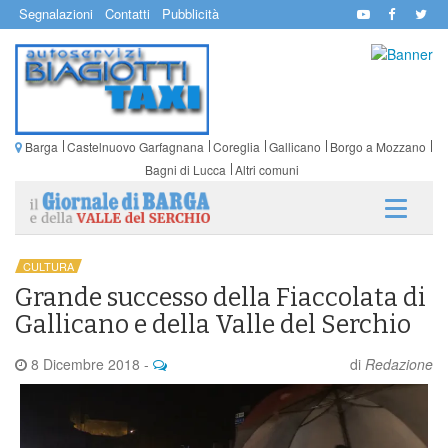
Segnalazioni
Contatti
Pubblicità
Barga
Castelnuovo Garfagnana
Coreglia
Gallicano
Borgo a Mozzano
Bagni di Lucca
Altri comuni
CULTURA
Grande successo della Fiaccolata di
Gallicano e della Valle del Serchio
8 Dicembre 2018
-
di
Redazione