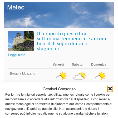
Meteo
Il tempo di questo fine
settimana. temperature ancora
ben al di sopra dei valori
stagionali
Leggi tutto…
Venerdì
Sabato
Domenica
Borgo a Mozzano
24°C
|
37°C
21°C
|
36°C
22°C
|
36°C
Gestisci Consenso
Barga
Per fornire le migliori esperienze, utilizziamo tecnologie come i cookie per
memorizzare e/o accedere alle informazioni del dispositivo. Il consenso a
24°C
|
34°C
21°C
|
34°C
22°C
|
34°C
queste tecnologie ci permetterà di elaborare dati come il comportamento di
navigazione o ID unici su questo sito. Non acconsentire o ritirare il
Castelnuovo Garfagnana
consenso può influire negativamente su alcune caratteristiche e funzioni.