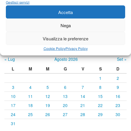
24°C
|
34°C
22°C
|
35°C
22°C
|
34°C
Gestisci servizi
Accetta
Previsioni a cura di:
Nega
Visualizza le preferenze
Calendario eventi
Cookie Policy
Privacy Policy
« Lug
Agosto 2026
Set »
L
M
M
G
V
S
D
1
2
3
4
5
6
7
8
9
10
11
12
13
14
15
16
17
18
19
20
21
22
23
24
25
26
27
28
29
30
31