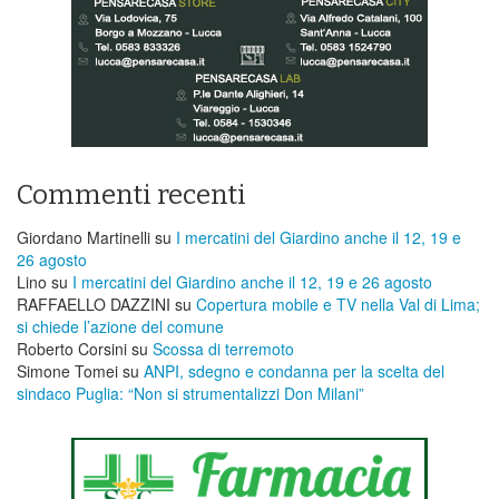
Commenti recenti
Giordano Martinelli
su
I mercatini del Giardino anche il 12, 19 e
26 agosto
Lino
su
I mercatini del Giardino anche il 12, 19 e 26 agosto
RAFFAELLO DAZZINI
su
​Copertura mobile e TV nella Val di Lima;
si chiede l’azione del comune
Roberto Corsini
su
Scossa di terremoto
Simone Tomei
su
ANPI, sdegno e condanna per la scelta del
sindaco Puglia: “Non si strumentalizzi Don Milani”