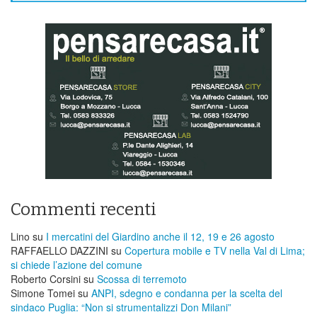
Commenti recenti
Lino
su
I mercatini del Giardino anche il 12, 19 e 26 agosto
RAFFAELLO DAZZINI
su
​Copertura mobile e TV nella Val di Lima;
si chiede l’azione del comune
Roberto Corsini
su
Scossa di terremoto
Simone Tomei
su
ANPI, sdegno e condanna per la scelta del
sindaco Puglia: “Non si strumentalizzi Don Milani”