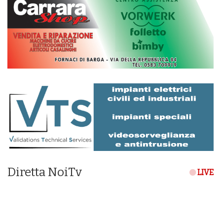
Diretta NoiTv
LIVE