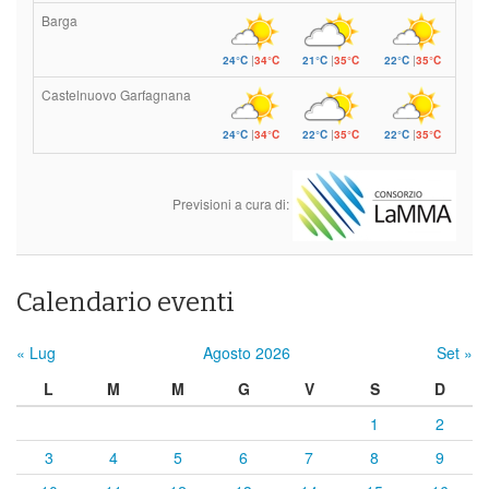
Barga
24°C
|
34°C
21°C
|
35°C
22°C
|
35°C
Castelnuovo Garfagnana
24°C
|
34°C
22°C
|
35°C
22°C
|
35°C
Previsioni a cura di:
Calendario eventi
« Lug
Agosto 2026
Set »
L
M
M
G
V
S
D
1
2
3
4
5
6
7
8
9