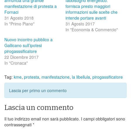
annuncia una grande
fabbisogno energetico:
manifestazione di protesta a
fornisca presto maggiori
Fornaci
informazioni sulle scelte che
31 Agosto 2018
intende portare avanti
In "Primo Piano"
31 Agosto 2017
In "Economia & Commercio"
Nuovo incontro pubblico a
Gallicano sull’ipotesi
pirogasssificatore
22 Dicembre 2017
In "Cronaca"
Tag:
kme
,
protesta
,
manifestazione
,
la libellula
,
pirogassificatore
Lascia per primo un commento
Lascia un commento
Il tuo indirizzo email non sarà pubblicato.
I campi obbligatori sono
contrassegnati
*