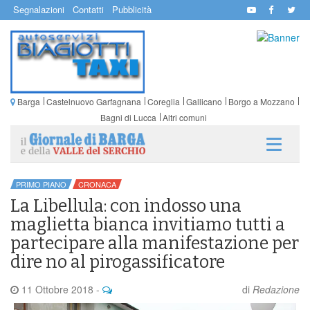
Segnalazioni
Contatti
Pubblicità
Barga
Castelnuovo Garfagnana
Coreglia
Gallicano
Borgo a Mozzano
Bagni di Lucca
Altri comuni
PRIMO PIANO
CRONACA
La Libellula: con indosso una
maglietta bianca invitiamo tutti a
partecipare alla manifestazione per
dire no al pirogassificatore
11 Ottobre 2018
-
di
Redazione