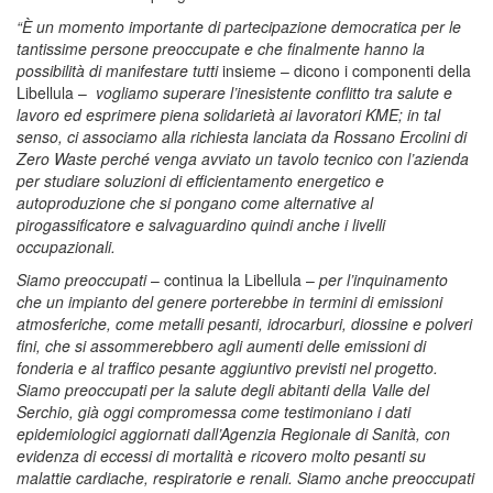
“È un momento importante di partecipazione democratica per le
tantissime persone preoccupate e che finalmente hanno la
possibilità di manifestare tutti
insieme – dicono i componenti della
Libellula –
vogliamo superare l’inesistente conflitto tra salute e
lavoro ed esprimere piena solidarietà ai lavoratori KME; in tal
senso, ci associamo alla richiesta lanciata da Rossano Ercolini di
Zero Waste perché venga avviato un tavolo tecnico con l’azienda
per studiare soluzioni di efficientamento energetico e
autoproduzione che si pongano come alternative al
pirogassificatore e salvaguardino quindi anche i livelli
occupazionali.
Siamo preoccupati
– continua la Libellula –
per l’inquinamento
che un impianto del genere porterebbe in termini di emissioni
atmosferiche, come metalli pesanti, idrocarburi, diossine e polveri
fini, che si assommerebbero agli aumenti delle emissioni di
fonderia e al traffico pesante aggiuntivo previsti nel progetto.
Siamo preoccupati per la salute degli abitanti della Valle del
Serchio, già oggi compromessa come testimoniano i dati
epidemiologici aggiornati dall’Agenzia Regionale di Sanità, con
evidenza di eccessi di mortalità e ricovero molto pesanti su
malattie cardiache, respiratorie e renali. Siamo anche preoccupati