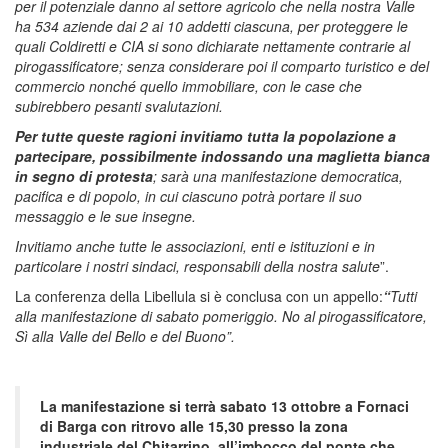
per il potenziale danno al settore agricolo che nella nostra Valle
ha 534 aziende dai 2 ai 10 addetti ciascuna, per proteggere le
quali Coldiretti e CIA si sono dichiarate nettamente contrarie al
pirogassificatore; senza considerare poi il comparto turistico e del
commercio nonché quello immobiliare, con le case che
subirebbero pesanti svalutazioni.
Per tutte queste ragioni invitiamo tutta la popolazione a
partecipare, possibilmente indossando una maglietta bianca
in segno di protesta
; sarà una manifestazione democratica,
pacifica e di popolo, in cui ciascuno potrà portare il suo
messaggio e le sue insegne.
Invitiamo anche tutte le associazioni, enti e istituzioni e in
particolare i nostri sindaci, responsabili della nostra salute
”.
La conferenza della Libellula si è conclusa con un appello:
“
Tutti
alla manifestazione di sabato pomeriggio. No al pirogassificatore,
Sì alla Valle del Bello e del Buono”.
La manifestazione si terrà sabato 13 ottobre a Fornaci
di Barga con ritrovo alle 15,30 presso la zona
industriale del Chitarrino, all’imbocco del ponte che