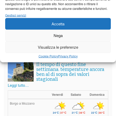
navigazione o ID unici su questo sito. Non acconsentire o ritirare il
consenso può influire negativamente su alcune caratteristiche e funzioni.
Gestisci servizi
Vedi tutti i servizi
Accetta
Nega
Meteo
Visualizza le preferenze
Cookie Policy
Privacy Policy
Il tempo di questo fine
settimana. temperature ancora
ben al di sopra dei valori
stagionali
Leggi tutto…
Venerdì
Sabato
Domenica
Borgo a Mozzano
24°C
|
37°C
21°C
|
38°C
22°C
|
38°C