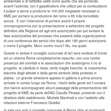
ambientale e di fattibilità validi come quello che sta portando
avanti l’azienda; con il gassificatore che utilizzi per la combustione
il pulper e serva a produrre le 100.000 megawatt necessari a
KME per portare la produzione del rame a 85 mila tonnellate
annue. E con l’intenzione di portare avanti il proprio
cronoprogramma con la presentazione a settembre del progetto
definitivo alla Regione ed agli enti autorizzativi per poi avviare la
fase autorizzativa del processo che passerà dalla organizzazione
di una conferenza dei servizi che dopo altri 180 giorni autorizzerà
o meno il progetto. Muro contro muro? No, ma quasi.
Questo in sintesi il consiglio comunale di ieri sera svoltosi di fronte
ad un cinema Roma completamente esaurito, con una nutrita
presenza dei comitati e le associazioni che sostengono il no al
progetto, la Libellula in testa; tante maglie bianche, le mascherine
bianche degli attivisti e della gente simbolo della protesta in
platea; un grande striscione appeso in galleria e prima ancora
arrivato in corteo lungo via Roma; i fischi della gente ed il vociare
che hanno accompagnato alcuni passaggi della presentazione del
progetto di KME da parte dell’AD Claudio Pinassi, presente con il
direttore dello stabilimento, Michele Manfredi e con l’addetto alle
relazioni esterne Francesco Giubilei.
In sala non solo il consiglio comunale di Barga oltre ai movimenti