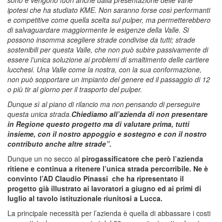
ipotesi che ha studiato KME. Non saranno forse così performanti
e competitive come quella scelta sul pulper, ma permetterebbero
di salvaguardare maggiormente le esigenze della Valle. Si
possono insomma scegliere strade condivise da tutti; strade
sostenibili per questa Valle, che non può subire passivamente di
essere l’unica soluzione ai problemi di smaltimento delle cartiere
lucchesi. Una Valle come la nostra, con la sua conformazione,
non può sopportare un impianto del genere ed il passaggio di 12
o più tir al giorno per il trasporto del pulper.
Dunque sì al piano di rilancio ma non pensando di perseguire
questa unica strada.
Chiediamo all’azienda di non presentare
in Regione questo progetto ma di valutare prima, tutti
insieme, con il nostro appoggio e sostegno e con il nostro
contributo anche altre strade”.
Dunque un no secco al
pirogassificatore che però l’azienda
ritiene e continua a ritenere l’unica strada percorribile. Ne è
convinto l’AD Claudio Pinassi che ha ripresentato il
progetto già illustrato ai lavoratori a giugno ed ai primi di
luglio al tavolo istituzionale riunitosi a Lucca.
La principale necessità per l’azienda è quella di abbassare i costi