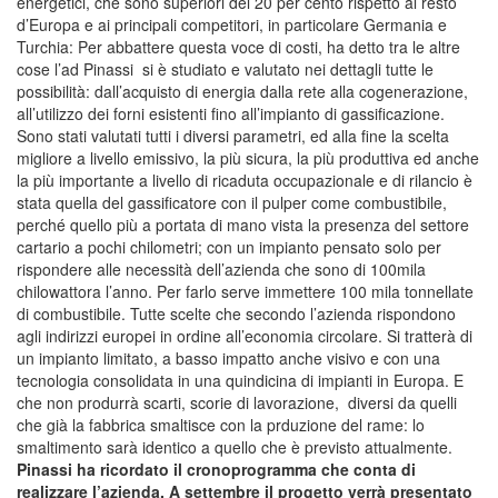
energetici, che sono superiori del 20 per cento rispetto al resto
d’Europa e ai principali competitori, in particolare Germania e
Turchia: Per abbattere questa voce di costi, ha detto tra le altre
cose l’ad Pinassi si è studiato e valutato nei dettagli tutte le
possibilità: dall’acquisto di energia dalla rete alla cogenerazione,
all’utilizzo dei forni esistenti fino all’impianto di gassificazione.
Sono stati valutati tutti i diversi parametri, ed alla fine la scelta
migliore a livello emissivo, la più sicura, la più produttiva ed anche
la più importante a livello di ricaduta occupazionale e di rilancio è
stata quella del gassificatore con il pulper come combustibile,
perché quello più a portata di mano vista la presenza del settore
cartario a pochi chilometri; con un impianto pensato solo per
rispondere alle necessità dell’azienda che sono di 100mila
chilowattora l’anno. Per farlo serve immettere 100 mila tonnellate
di combustibile. Tutte scelte che secondo l’azienda rispondono
agli indirizzi europei in ordine all’economia circolare. Si tratterà di
un impianto limitato, a basso impatto anche visivo e con una
tecnologia consolidata in una quindicina di impianti in Europa. E
che non produrrà scarti, scorie di lavorazione, diversi da quelli
che già la fabbrica smaltisce con la prduzione del rame: lo
smaltimento sarà identico a quello che è previsto attualmente.
Pinassi ha ricordato il cronoprogramma che conta di
realizzare l’azienda. A settembre il progetto verrà presentato