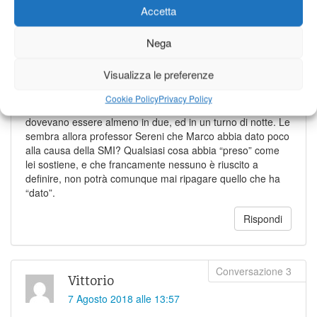
soprattutto preso” non ricordandosi (o ignorando) la storia
Accetta
familiare di Marco. Magari allora gliela rammento io: negli
anni sessanta (epoca in cui Sereni dall’estrema sinistra si
Nega
batteva per i diritti dei più deboli, ma questo è un altro
discorso), Marco, ancora in età infantile e orfano di padre,
Visualizza le preferenze
rimase orfano anche della madre che morì tragicamente
alla Metallurgica dove era stata assegnata ad una
Cookie Policy
Privacy Policy
macchina avvolgitrice lavorando da sola quando invece
dovevano essere almeno in due, ed in un turno di notte. Le
sembra allora professor Sereni che Marco abbia dato poco
alla causa della SMI? Qualsiasi cosa abbia “preso” come
lei sostiene, e che francamente nessuno è riuscito a
definire, non potrà comunque mai ripagare quello che ha
“dato”.
Rispondi
Vittorio
7 Agosto 2018 alle 13:57