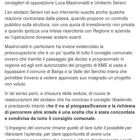
consiglieri di opposizione Luca Mastronaldi e Umberto Sereni.
L’ex sindaco Sereni nel suo intervento suscita anche qualche
reazione contrariata dalla platea, quando propone un controllo
pubblico sulla struttura, con una quota di investimento non privata
e quando ipotizza una intesa risarcitoria con Regione e azienda
se l’operazione dovesse andare avanti.
Mastronaldi in particolare ha invece evidenziato la
preoccupazione che è un po’ quella di tutto il consiglio comunale;
ovvero che tramite il passaggio già deciso e programmato in
regione ed agli enti autorizzativi del progetto di KME si vada a
bypassare il comune di Barga e la Valle del Serchio intera che
potrebbe trovarsi a vedere approvato suo malgrado un progetto
non voluto.
In tal senso però, a chiusura della seduta, di nuovo le
rassicurazioni del sindaco che ha concluso il consiglio ribadendo
e precisando intanto c
he il no al pirogassificatore e la richiesta
di percorrere altre strade è una scelta che è stata concordata
e condivisa da tutto il consiglio comunale.
“
L’impegno del comune rimane quello di f
are tutto il possibile per
rilanciare l’azienda, per dare opportunità di avere una
piattaforma energetica che azzeri o riduca drasticamente i costi