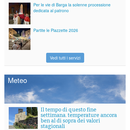
Per le vie di Barga la solenne processione
dedicata al patrono
Partite le Piazzette 2026
Vedi tutti i servizi
Meteo
Il tempo di questo fine
settimana. temperature ancora
ben al di sopra dei valori
stagionali