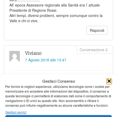
All’ epoca Assessore regionale alla Sanità era l’ attuale
Presidente di Regione Rossi.
Altri tempi, diversi problemi, sempre comunque contro la
Valle e chi ci vive.
Rispondi
Viviano
7 Agosto 2018 alle 13:47
Volevo far notare la pessima figura che ha rimediato il
Gestisci Consenso
consigliere Sereni nel suo intervento. Il professore, che di
Per fornire le migliori esperienze, utilizziamo tecnologie come i cookie per
solito non perde occasione per dimostrare di conoscere
memorizzare e/o accedere alle informazioni del dispositivo. Il consenso a
tutto e soprattutto tutto di tutti, questa volta non era molto
queste tecnologie ci permetterà di elaborare dati come il comportamento di
informato.
navigazione o ID unici su questo sito. Non acconsentire o ritirare il
Mentre stava esponendo le sue farneticazioni su ipotetiche
consenso può influire negativamente su alcune caratteristiche e funzioni.
accise sull’inquinamento, Marco Bertoncini gli ha urlato
Gestisci servizi
“abbiamo già dato”. La risposta del Sereni è stata “hai