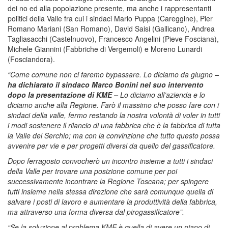
dei no ed alla popolazione presente, ma anche i rappresentanti
politici della Valle fra cui i sindaci Mario Puppa (Careggine), Pier
Romano Mariani (San Romano), David Saisi (Gallicano), Andrea
Tagliasacchi (Castelnuovo), Francesco Angelini (Pieve Fosciana),
Michele Giannini (Fabbriche di Vergemoli) e Moreno Lunardi
(Fosciandora).
“Come comune non ci faremo bypassare. Lo diciamo da giugno
–
ha dichiarato il sindaco Marco Bonini nel suo intervento
dopo la presentazione di KME –
Lo diciamo all’azienda e lo
diciamo anche alla Regione. Farò il massimo che posso fare con i
sindaci della valle, fermo restando la nostra volontà di voler in tutti
i modi sostenere il rilancio di una fabbrica che è la fabbrica di tutta
la Valle del Serchio; ma con la convinzione che tutto questo possa
avvenire per vie e per progetti diversi da quello del gassificatore.
Dopo ferragosto convocherò un incontro insieme a tutti i sindaci
della Valle per trovare una posizione comune per poi
successivamente incontrare la Regione Toscana; per spingere
tutti insieme nella stessa direzione che sarà comunque quella di
salvare i posti di lavoro e aumentare la produttività della fabbrica,
ma attraverso una forma diversa dal pirogassificatore”.
“Se la soluzione al problema KME è quella di avere un piano di