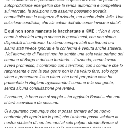
autoproduzione energetica che la renda autonoma e competitiva
sul mercato, la soluzione tutti assieme possiamo trovarla,
compatibile con le esigenze di azienda, ma anche della Valle. Una
soluzione condivisa, che sia calata dall’alto come invece è stato”.
E qui non sono mancate le bacchettate a KME :
“
Non è vero,
come è circolato troppo spesso in questi mesi, che non siamo
disponibili al confronto. Lo siamo sempre stati ma fino ad ora
siamo stati invece ignorati e la conferma è venuta anche stasera.
Nell’intervento di Pinassi non ho sentito una sola volta parlare del
comune di Barga e del suo territorio… L’azienda, come invece
aveva promesso, il confronto con il territorio, con il comune che lo
rappresenta e con la sua gente non lo ha voluto fare; solo oggi
viene a presentare il suo piano che però per prima cosa ha
presentato in Regione bypassando il comune e la sua gente,
senza alcuna consultazione preventiva.
Il comune, è bene che si sappia – ha aggiunto Bonini – che non
si farà scavalcare da nessuno.
Ci auguriamo comunque che si possa tornare ad un nuovo
confronto più aperto tra le parti; che l’azienda possa valutare la
nostra richiesta di non fermarsi al solo pulper; strade diverse ci
sono e vengono fuori anche dalla presentazione delle varie