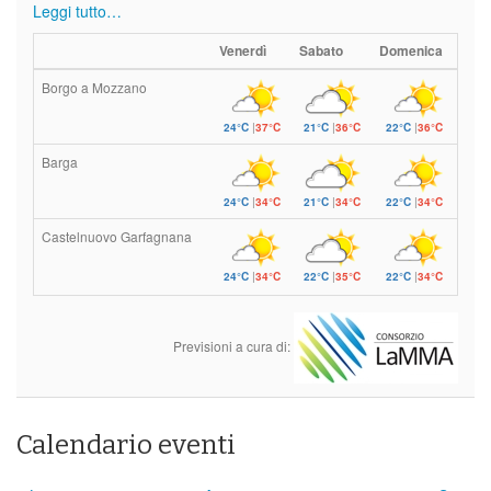
Leggi tutto…
Venerdì
Sabato
Domenica
Borgo a Mozzano
24°C
|
37°C
21°C
|
36°C
22°C
|
36°C
Barga
24°C
|
34°C
21°C
|
34°C
22°C
|
34°C
Castelnuovo Garfagnana
24°C
|
34°C
22°C
|
35°C
22°C
|
34°C
Previsioni a cura di:
Calendario eventi