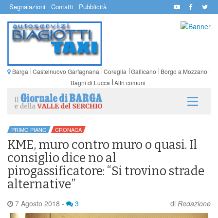
Segnalazioni
Contatti
Pubblicità
Barga
Castelnuovo Garfagnana
Coreglia
Gallicano
Borgo a Mozzano
Bagni di Lucca
Altri comuni
PRIMO PIANO
CRONACA
KME, muro contro muro o quasi. Il
consiglio dice no al
pirogassificatore: “Si trovino strade
alternative”
7 Agosto 2018
-
3
di
Redazione